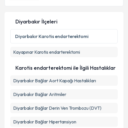
E-posta Adresiniz
Diyarbakır İlçeleri
Kişisel verilerimin işlenmesine ilişkin
Aydınlatma
Metni
'ni okudum ve kişisel verilerimin belirtilen
Diyarbakır
Karotis endarterektomi
kapsamda işlenmesini kabul ediyorum.
Kayapınar
Karotis endarterektomi
Takvim Talebini Gönder
Karotis endarterektomi ile İlgili Hastalıklar
Diyarbakır Bağlar Aort Kapağı Hastalıkları
Diyarbakır Bağlar Aritmiler
Diyarbakır Bağlar Derin Ven Trombozu (DVT)
Diyarbakır Bağlar Hipertansiyon