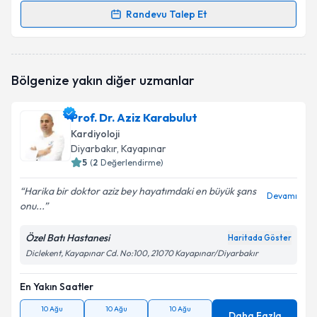
Randevu Talep Et
Randevu Takvimi Talebi
Uzm. Dr. Zafer Özdağ
için randevu takvimi talebi
Bölgenize yakın diğer uzmanlar
oluşturun. Size bu uzmandan randevu almanız için bir
takvim hazırlandığında e-posta ile bilgilendireceğiz.
Prof. Dr. Aziz Karabulut
E-posta Adresiniz
Kardiyoloji
Diyarbakır
, Kayapınar
5
(
2
Değerlendirme)
Harika bir doktor aziz bey hayatımdaki en büyük şans
Kişisel verilerimin işlenmesine ilişkin
Aydınlatma
Devamı
onu...
Metni
'ni okudum ve kişisel verilerimin belirtilen
kapsamda işlenmesini kabul ediyorum.
Özel Batı Hastanesi
Haritada Göster
Diclekent, Kayapınar Cd. No:100, 21070 Kayapınar/Diyarbakır
Takvim Talebini Gönder
En Yakın Saatler
10 Ağu
10 Ağu
10 Ağu
Daha Fazla