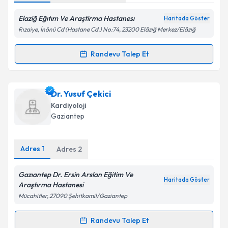
Kişisel verilerimin işlenmesine ilişkin
Aydınlatma
Metni
'ni okudum ve kişisel verilerimin belirtilen
Elaziğ Eğıtım Ve Araştirma Hastanesı
Haritada Göster
kapsamda işlenmesini kabul ediyorum.
Rızaiye, İnönü Cd (Hastane Cd.) No:74, 23200 Elâzığ Merkez/Elâzığ
Randevu Talep Et
Randevu Takvimi Talebi
Takvim Talebini Gönder
Dr. Süleyman Murat Aslan
için randevu takvimi
Dr. Yusuf Çekici
talebi oluşturun. Size bu uzmandan randevu almanız
Kardiyoloji
için bir takvim hazırlandığında e-posta ile
Gaziantep
bilgilendireceğiz.
E-posta Adresiniz
Adres
1
Adres
2
Gazıantep Dr. Ersin Arslan Eğitim Ve
Haritada Göster
Araştırma Hastanesi
Kişisel verilerimin işlenmesine ilişkin
Aydınlatma
Mücahitler, 27090 Şehitkamil/Gaziantep
Metni
'ni okudum ve kişisel verilerimin belirtilen
kapsamda işlenmesini kabul ediyorum.
Randevu Talep Et
Randevu Takvimi Talebi