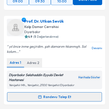
09:00
09:30
10:00
Prof. Dr. Utkan Sevük
Kalp Damar Cerrahisi
Diyarbakır
4.9
(
5
Değerlendirme)
yıl önce inme geçirdim. şah damarım tıkanmıştı. Sol
Devamı
kolum...
Adres
1
Adres
2
Diyarbakır Selahaddin Eyyubi Devlet
Haritada Göster
Hastanesi
Yenişehir Mh., Yenişehir, 21100 Yenişehir/Diyarbakır
Randevu Talep Et
Randevu Takvimi Talebi