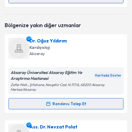
Randevu Takvimi Talebi
Uzm. Dr. Yakup Çetinkaya
için randevu takvimi
Bölgenize yakın diğer uzmanlar
talebi oluşturun. Size bu uzmandan randevu almanız
için bir takvim hazırlandığında e-posta ile
bilgilendireceğiz.
Dr. Oğuz Yıldırım
Kardiyoloji
E-posta Adresiniz
Aksaray
Aksaray Üniversitesi Aksaray Eğitim Ve
Haritada Göster
Araştırma Hastanesi
Kişisel verilerimin işlenmesine ilişkin
Aydınlatma
Metni
'ni okudum ve kişisel verilerimin belirtilen
Zafer Mah., Şifahane, Nevşehir Cad. N:117/A, 68200 Aksaray
Merkez/Aksaray
kapsamda işlenmesini kabul ediyorum.
Randevu Talep Et
Randevu Takvimi Talebi
Takvim Talebini Gönder
Dr. Oğuz Yıldırım
için randevu takvimi talebi
Ass. Dr. Nevzat Polat