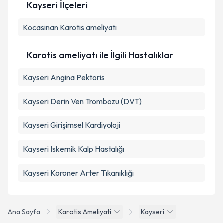
Kayseri İlçeleri
Kişisel verilerimin işlenmesine ilişkin
Aydınlatma
Kocasinan
Metni
Karotis ameliyatı
'ni okudum ve kişisel verilerimin belirtilen
kapsamda işlenmesini kabul ediyorum.
Karotis ameliyatı ile İlgili Hastalıklar
Takvim Talebini Gönder
Kayseri Angina Pektoris
Kayseri Derin Ven Trombozu (DVT)
Kayseri Girişimsel Kardiyoloji
Kayseri Iskemik Kalp Hastalığı
Kayseri Koroner Arter Tıkanıklığı
Ana Sayfa
Karotis Ameliyati
Kayseri