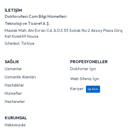
İLETİŞİM
Doktorsitesi Com Bilgi Hizmetleri
Teknoloji ve Ticaret A.Ş.
Maslak Mah. Ahi Evran Cd. A.O.S 55 Sokak No:2 Aksoy Plaza Giriş
Kat Kolektif House
İstanbul, Türkiye
SAĞLIK
PROFESYONELLER
Uzmanlar
Doktorlar İçin
Uzmanlık Alanları
Web Siteniz İçin
Hastalıklar
Kariyer
İşe Alım
Hizmetler
Hastaneler
KURUMSAL
Hakkımızda