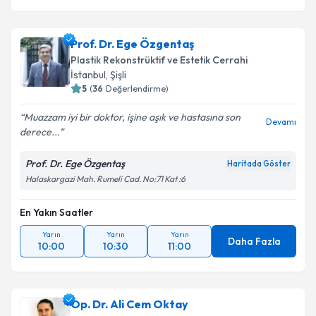
Prof. Dr. Ege Özgentaş
Plastik Rekonstrüktif ve Estetik Cerrahi
İstanbul
, Şişli
5
(
36
Değerlendirme)
Muazzam iyi bir doktor, işine aşık ve hastasına son
Devamı
derece...
Prof. Dr. Ege Özgentaş
Haritada Göster
Halaskargazi Mah. Rumeli Cad. No:71 Kat :6
En Yakın Saatler
Yarın
Yarın
Yarın
Daha Fazla
10:00
10:30
11:00
Op. Dr. Ali Cem Oktay