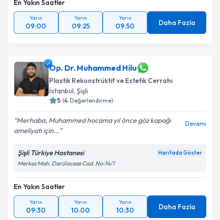
En Yakın Saatler
Yarın
Yarın
Yarın
Daha Fazla
09:00
09:25
09:50
Op. Dr. Muhammed Hilu
Plastik Rekonstrüktif ve Estetik Cerrahi
İstanbul
, Şişli
5
(
4
Değerlendirme)
Merhaba, Muhammed hocama yıl önce göz kapağı
Devamı
ameliyatı için...
Şişli Türkiye Hastanesi
Haritada Göster
Merkez Mah. Darülaceze Cad. No:14/1
En Yakın Saatler
Yarın
Yarın
Yarın
Daha Fazla
09:30
10:00
10:30