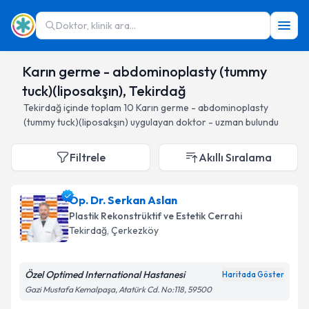
Doktor, klinik ara...
Karın germe - abdominoplasty (tummy
tuck)(liposakşın), Tekirdağ
Tekirdağ
içinde toplam
10
Karın germe - abdominoplasty
(tummy tuck)(liposakşın)
uygulayan doktor - uzman bulundu
Filtrele
Akıllı Sıralama
Op. Dr. Serkan Aslan
Plastik Rekonstrüktif ve Estetik Cerrahi
Tekirdağ
, Çerkezköy
Özel Optimed International Hastanesi
Haritada Göster
Gazi Mustafa Kemalpaşa, Atatürk Cd. No:118, 59500