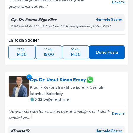
Fatma Bilge hanıma botoks ve dolgu için
Devamı
geliyorum.Sıcak ve...
Op. Dr. Fatma Bilge Köse
Haritada Göster
23 Nisan Mah. Mithat Paşa Cad. Gökçadır İş Merkezi, D:No: 22/17
En Yakın Saatler
13 Ağu
14 Ağu
20 Ağu
Daha Fazla
14:30
15:00
14:30
Op. Dr. Umut Sinan Ersoy
Plastik Rekonstrüktif ve Estetik Cerrahi
İstanbul
, Bakırköy
5
(
12
Değerlendirme)
Hayatımda doktor ve insan olarak tanıdığım en kaliteli
Devamı
samimi ve...
Klinestetik
Haritada Göster