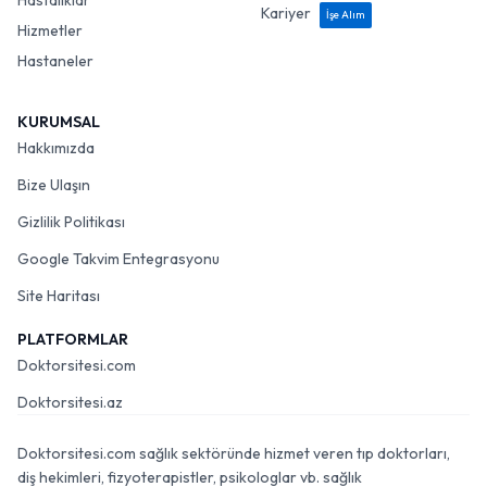
Hastalıklar
Kariyer
İşe Alım
Hizmetler
Hastaneler
KURUMSAL
Hakkımızda
Bize Ulaşın
Gizlilik Politikası
Google Takvim Entegrasyonu
Site Haritası
PLATFORMLAR
Doktorsitesi.com
Doktorsitesi.az
Doktorsitesi.com sağlık sektöründe hizmet veren tıp doktorları,
diş hekimleri, fizyoterapistler, psikologlar vb. sağlık