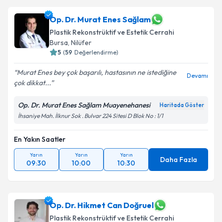
almanız için bir takvim hazırlandığında e-posta ile
bilgilendireceğiz.
Op. Dr. Murat Enes Sağlam
Plastik Rekonstrüktif ve Estetik Cerrahi
E-posta Adresiniz
Bursa
, Nilüfer
5
(
59
Değerlendirme)
Murat Enes bey çok başarılı, hastasının ne istediğine
Devamı
Kişisel verilerimin işlenmesine ilişkin
Aydınlatma
çok dikkat...
Metni
'ni okudum ve kişisel verilerimin belirtilen
kapsamda işlenmesini kabul ediyorum.
Op. Dr. Murat Enes Sağlam Muayenehanesi
Haritada Göster
İhsaniye Mah. İlknur Sok . Bulvar 224 Sitesi D Blok No : 1/1
Takvim Talebini Gönder
En Yakın Saatler
Yarın
Yarın
Yarın
Daha Fazla
09:30
10:00
10:30
Op. Dr. Hikmet Can Doğruel
Plastik Rekonstrüktif ve Estetik Cerrahi