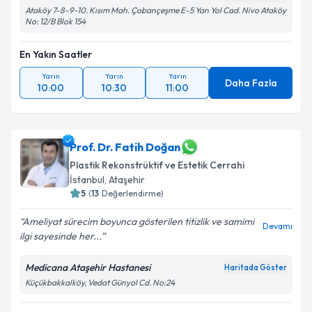
Ataköy 7-8-9-10. Kısım Mah. Çobançeşme E-5 Yan Yol Cad. Nivo Ataköy
No: 12/B Blok 154
En Yakın Saatler
Yarın
Yarın
Yarın
Daha Fazla
10:00
10:30
11:00
Prof. Dr. Fatih Doğan
Plastik Rekonstrüktif ve Estetik Cerrahi
İstanbul
, Ataşehir
5
(
13
Değerlendirme)
Ameliyat sürecim boyunca gösterilen titizlik ve samimi
Devamı
ilgi sayesinde her...
Medicana Ataşehir Hastanesi
Haritada Göster
Küçükbakkalköy, Vedat Günyol Cd. No:24