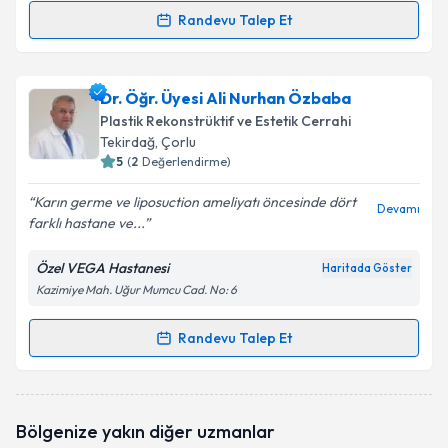
Randevu Talep Et
Randevu Takvimi Talebi
Op. Dr. Serkan Aslan
için randevu takvimi talebi
Dr. Öğr. Üyesi Ali Nurhan Özbaba
oluşturun. Size bu uzmandan randevu almanız için bir
Plastik Rekonstrüktif ve Estetik Cerrahi
takvim hazırlandığında e-posta ile bilgilendireceğiz.
Tekirdağ
, Çorlu
5
(
2
Değerlendirme)
E-posta Adresiniz
Karın germe ve liposuction ameliyatı öncesinde dört
Devamı
farklı hastane ve...
Özel VEGA Hastanesi
Haritada Göster
Kişisel verilerimin işlenmesine ilişkin
Aydınlatma
Kazimiye Mah. Uğur Mumcu Cad. No: 6
Metni
'ni okudum ve kişisel verilerimin belirtilen
kapsamda işlenmesini kabul ediyorum.
Randevu Talep Et
Randevu Takvimi Talebi
Takvim Talebini Gönder
Dr. Öğr. Üyesi Ali Nurhan Özbaba
için randevu
Bölgenize yakın diğer uzmanlar
takvimi talebi oluşturun. Size bu uzmandan randevu