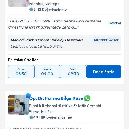
İstanbul
, Maltepe
5
(
12
Değerlendirme)
DOĞRU ELLERDESİNİZ Karın germe-lipo ve meme
Devamı
dikleştirme için ilk görüşmede detaylı...
Medical Park İstanbul Onkoloji Hastanesi
Haritada Göster
Cevizli, Talatpaşa Cd No:75, 34846
En Yakın Saatler
Yarın
Yarın
Yarın
Daha Fazla
08:30
09:00
09:30
Op. Dr. Fatma Bilge Köse
Plastik Rekonstrüktif ve Estetik Cerrahi
Bursa
, Nilüfer
4.9
(
119
Değerlendirme)