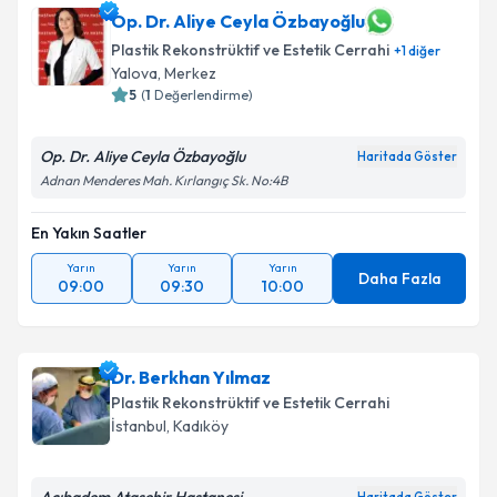
Op. Dr. Aliye Ceyla Özbayoğlu
Plastik Rekonstrüktif ve Estetik Cerrahi
+
1
diğer
Yalova
, Merkez
5
(
1
Değerlendirme)
Op. Dr. Aliye Ceyla Özbayoğlu
Haritada Göster
Adnan Menderes Mah. Kırlangıç Sk. No:4B
En Yakın Saatler
Yarın
Yarın
Yarın
Daha Fazla
09:00
09:30
10:00
Dr. Berkhan Yılmaz
Plastik Rekonstrüktif ve Estetik Cerrahi
İstanbul
, Kadıköy