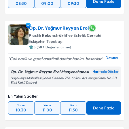
Daha Fazla
08:30
09:00
09:30
Op. Dr. Yağmur Reyyan Erol
Plastik Rekonstrüktif ve Estetik Cerrahi
Eskişehir
, Tepebaşı
5
(
387
Değerlendirme)
Devamı
Cok nazik ve guzel anlatimli doktor hanim. basarilar
Op. Dr. Yağmur Reyyan Erol Muayenehanesi
Haritada Göster
Hoşnudiye Mahallesi Şahin Caddesi 736. Sokak Ay Lounge Sitesi No:2 B
Blok Kat 2 Daire 6
En Yakın Saatler
Yarın
Yarın
Yarın
Daha Fazla
10:30
11:00
11:30