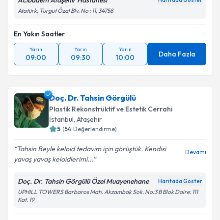
Acıbadem Ataşehir Hastanesi
Haritada Göster
Atatürk, Turgut Özal Blv. No : 11, 34758
En Yakın Saatler
Yarın
Yarın
Yarın
Daha Fazla
09:00
09:30
10:00
Doç. Dr. Tahsin Görgülü
Plastik Rekonstrüktif ve Estetik Cerrahi
İstanbul
, Ataşehir
5
(
54
Değerlendirme)
Tahsin Beyle keloid tedavim için görüştük. Kendisi
Devamı
yavaş yavaş keloidlerimi...
Doç. Dr. Tahsin Görgülü Özel Muayenehane
Haritada Göster
UPHILL TOWERS Barbaros Mah. Akzambak Sok. No:3 B Blok Daire: 111
Kat. 19