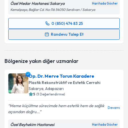
Özel Medar Hastanesi Sakarya
Haritada Göster
Kemalpaşa, Bağlar Cd. No:116 54050 Serdivan / Sakarya
0 (850) 474 83 25
Randevu Takvimi Talebi
Randevu Talep Et
Op. Dr. Muhtar Sinan Abbasoğlu
için randevu
takvimi talebi oluşturun. Size bu uzmandan randevu
almanız için bir takvim hazırlandığında e-posta ile
Bölgenize yakın diğer uzmanlar
bilgilendireceğiz.
E-posta Adresiniz
Op. Dr. Merve Torun Karadere
Plastik Rekonstrüktif ve Estetik Cerrahi
Sakarya
, Adapazarı
5
(
1
Değerlendirme)
Kişisel verilerimin işlenmesine ilişkin
Aydınlatma
Meme küçültme sürecimde hem estetik hem de sağlık
Metni
'ni okudum ve kişisel verilerimin belirtilen
Devamı
açısından doğru...
kapsamda işlenmesini kabul ediyorum.
Özel Beyhekim Hastanesi
Haritada Göster