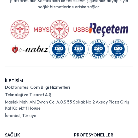
platformudur. Sertifikaları ile tescillenmiş güvenilir altyapısıyla
sağlık hizmetlerine erişim sağlar.
İLETİŞİM
Doktorsitesi Com Bilgi Hizmetleri
Teknoloji ve Ticaret A.Ş.
Maslak Mah. Ahi Evran Cd. A.O.S 55 Sokak No:2 Aksoy Plaza Giriş
Kat Kolektif House
İstanbul, Türkiye
SAĞLIK
PROFESYONELLER