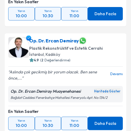
En Yakın Saatler
Yarın
Yarın
Yarın
Daha Fazla
10:00
10:30
11:00
Op. Dr. Ercan Demiray
Plastik Rekonstrüktif ve Estetik Cerrahi
İstanbul
, Kadıköy
4.9
(
2
Değerlendirme)
Aslında çok gecikmiş bir yorum olacak. Ben sene
Devamı
önce,...
Op. Dr. Ercan Demiray Muayenehanesi
Haritada Göster
Bağdat Caddesi Fenerbahçe Mahallesi Feneryolu Apt. No:134/2
En Yakın Saatler
Yarın
Yarın
Yarın
Daha Fazla
10:00
10:30
11:00