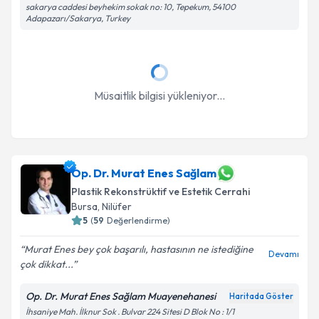
Takvim Talebini Gönder
sakarya caddesi beyhekim sokak no: 10, Tepekum, 54100
Adapazarı/Sakarya, Turkey
Müsaitlik bilgisi yükleniyor...
Op. Dr. Murat Enes Sağlam
Plastik Rekonstrüktif ve Estetik Cerrahi
Bursa
, Nilüfer
5
(
59
Değerlendirme)
Murat Enes bey çok başarılı, hastasının ne istediğine
Devamı
çok dikkat...
Op. Dr. Murat Enes Sağlam Muayenehanesi
Haritada Göster
İhsaniye Mah. İlknur Sok . Bulvar 224 Sitesi D Blok No : 1/1