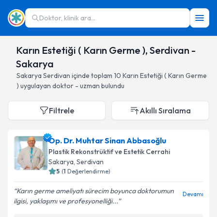
Doktor, klinik ara...
Karın Estetiği ( Karın Germe ), Serdivan -
Sakarya
Sakarya
Serdivan
içinde toplam
10
Karın Estetiği ( Karın Germe
)
uygulayan doktor - uzman bulundu
Filtrele
Akıllı Sıralama
Op. Dr. Muhtar Sinan Abbasoğlu
Plastik Rekonstrüktif ve Estetik Cerrahi
Sakarya
, Serdivan
5
(
1
Değerlendirme)
Karın germe ameliyatı sürecim boyunca doktorumun
Devamı
ilgisi, yaklaşımı ve profesyonelliği...