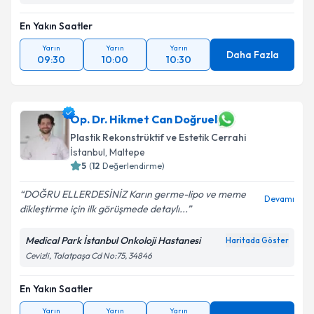
En Yakın Saatler
Yarın
Yarın
Yarın
Daha Fazla
09:30
10:00
10:30
Op. Dr. Hikmet Can Doğruel
Plastik Rekonstrüktif ve Estetik Cerrahi
İstanbul
, Maltepe
5
(
12
Değerlendirme)
DOĞRU ELLERDESİNİZ Karın germe-lipo ve meme
Devamı
dikleştirme için ilk görüşmede detaylı...
Medical Park İstanbul Onkoloji Hastanesi
Haritada Göster
Cevizli, Talatpaşa Cd No:75, 34846
En Yakın Saatler
Yarın
Yarın
Yarın