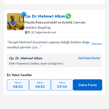
Op. Dr. Mehmet Alkan
Plastik Rekonstrüktif ve Estetik Cerrahi
İstanbul
, Beşiktaş
5
(
2
Değerlendirme)
Sevgili Mehmet hocamızın yapmış olduğu botoks dolgu
Devamı
medikal işlemler için...
Op. Dr. Mehmet Alkan
Haritada Göster
Etiler Nispetiye Caddesi, Aydın Sokağı No:1,
En Yakın Saatler
Yarın
Yarın
Yarın
Daha Fazla
08:00
08:30
09:00