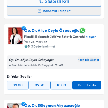
0 (850) 811 92 11
Randevu Takvimi Talebi
Randevu Talep Et
Prof. Dr. Ahmet Karacalar
için randevu takvimi
talebi oluşturun. Size bu uzmandan randevu almanız
için bir takvim hazırlandığında e-posta ile
Op. Dr. Aliye Ceyla Özbayoğlu
bilgilendireceğiz.
Plastik Rekonstrüktif ve Estetik Cerrahi
+
1
diğer
Yalova
, Merkez
E-posta Adresiniz
5
(
1
Değerlendirme)
Op. Dr. Aliye Ceyla Özbayoğlu
Haritada Göster
Adnan Menderes Mah. Kırlangıç Sk. No:4B
Kişisel verilerimin işlenmesine ilişkin
Aydınlatma
Metni
'ni okudum ve kişisel verilerimin belirtilen
En Yakın Saatler
kapsamda işlenmesini kabul ediyorum.
09:00
09:30
10:00
Daha Fazla
Takvim Talebini Gönder
Op. Dr. Süleyman Aliyazıcıoğlu