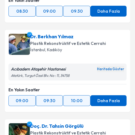
En Yakın Saatler
08:30
09:00
09:30
Daha Fazla
Dr. Berkhan Yılmaz
Plastik Rekonstrüktif ve Estetik Cerrahi
İstanbul
, Kadıköy
Acıbadem Ataşehir Hastanesi
Haritada Göster
Atatürk, Turgut Özal Blv. No : 11, 34758
En Yakın Saatler
09:00
09:30
10:00
Daha Fazla
Doç. Dr. Tahsin Görgülü
Plastik Rekonstrüktif ve Estetik Cerrahi