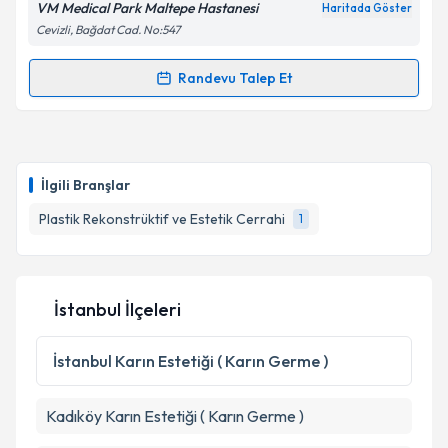
VM Medical Park Maltepe Hastanesi
Haritada Göster
Cevizli, Bağdat Cad. No:547
Randevu Talep Et
Randevu Takvimi Talebi
Op. Dr. Baver Acaban
için randevu takvimi talebi
oluşturun. Size bu uzmandan randevu almanız için bir
İlgili Branşlar
takvim hazırlandığında e-posta ile bilgilendireceğiz.
Plastik Rekonstrüktif ve Estetik Cerrahi
1
E-posta Adresiniz
İstanbul İlçeleri
Kişisel verilerimin işlenmesine ilişkin
Aydınlatma
Metni
'ni okudum ve kişisel verilerimin belirtilen
İstanbul
Karın Estetiği ( Karın Germe )
kapsamda işlenmesini kabul ediyorum.
Kadıköy
Karın Estetiği ( Karın Germe )
Takvim Talebini Gönder