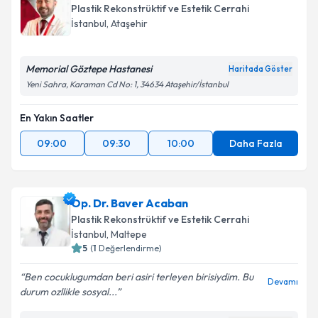
Plastik Rekonstrüktif ve Estetik Cerrahi
İstanbul
, Ataşehir
Memorial Göztepe Hastanesi
Haritada Göster
Yeni Sahra, Karaman Cd No: 1, 34634 Ataşehir/İstanbul
En Yakın Saatler
09:00
09:30
10:00
Daha Fazla
Op. Dr. Baver Acaban
Plastik Rekonstrüktif ve Estetik Cerrahi
İstanbul
, Maltepe
5
(
1
Değerlendirme)
Ben cocuklugumdan beri asiri terleyen birisiydim. Bu
Devamı
durum ozllikle sosyal...