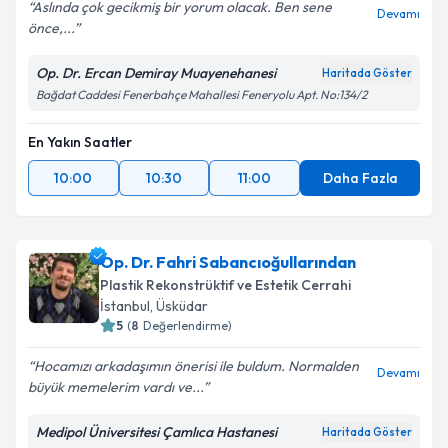
Aslında çok gecikmiş bir yorum olacak. Ben sene
Devamı
önce,...
Op. Dr. Ercan Demiray Muayenehanesi
Haritada Göster
Bağdat Caddesi Fenerbahçe Mahallesi Feneryolu Apt. No:134/2
En Yakın Saatler
10:00
10:30
11:00
Daha Fazla
Op. Dr. Fahri Sabancıoğullarından
Plastik Rekonstrüktif ve Estetik Cerrahi
İstanbul
, Üsküdar
5
(
8
Değerlendirme)
Hocamızı arkadaşımın önerisi ile buldum. Normalden
Devamı
büyük memelerim vardı ve...
Medipol Üniversitesi Çamlıca Hastanesi
Haritada Göster