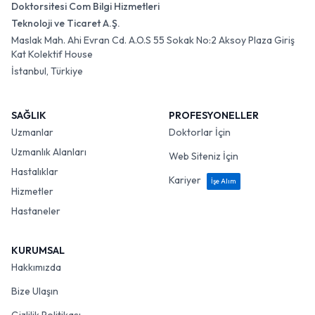
Doktorsitesi Com Bilgi Hizmetleri
Teknoloji ve Ticaret A.Ş.
Maslak Mah. Ahi Evran Cd. A.O.S 55 Sokak No:2 Aksoy Plaza Giriş
Kat Kolektif House
İstanbul, Türkiye
SAĞLIK
PROFESYONELLER
Uzmanlar
Doktorlar İçin
Uzmanlık Alanları
Web Siteniz İçin
Hastalıklar
Kariyer
İşe Alım
Hizmetler
Hastaneler
KURUMSAL
Hakkımızda
Bize Ulaşın