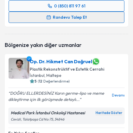
0 (850) 811 97 61
Randevu Takvimi Talebi
Randevu Talep Et
Op. Dr. Rojhat Çelikkaya
için randevu takvimi talebi
oluşturun. Size bu uzmandan randevu almanız için bir
takvim hazırlandığında e-posta ile bilgilendireceğiz.
Bölgenize yakın diğer uzmanlar
E-posta Adresiniz
Op. Dr. Hikmet Can Doğruel
Plastik Rekonstrüktif ve Estetik Cerrahi
İstanbul
, Maltepe
Kişisel verilerimin işlenmesine ilişkin
5
(
12
Değerlendirme)
Aydınlatma
Metni
'ni okudum ve kişisel verilerimin belirtilen
DOĞRU ELLERDESİNİZ Karın germe-lipo ve meme
kapsamda işlenmesini kabul ediyorum.
Devamı
dikleştirme için ilk görüşmede detaylı...
Takvim Talebini Gönder
Medical Park İstanbul Onkoloji Hastanesi
Haritada Göster
Cevizli, Talatpaşa Cd No:75, 34846