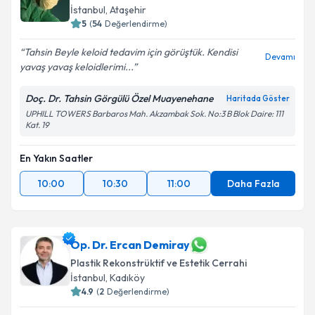
İstanbul
, Ataşehir
5
(
54
Değerlendirme)
Tahsin Beyle keloid tedavim için görüştük. Kendisi
Devamı
yavaş yavaş keloidlerimi...
Doç. Dr. Tahsin Görgülü Özel Muayenehane
Haritada Göster
UPHILL TOWERS Barbaros Mah. Akzambak Sok. No:3 B Blok Daire: 111
Kat. 19
En Yakın Saatler
10:00
10:30
11:00
Daha Fazla
Op. Dr. Ercan Demiray
Plastik Rekonstrüktif ve Estetik Cerrahi
İstanbul
, Kadıköy
4.9
(
2
Değerlendirme)