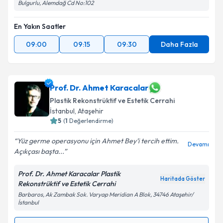
Bulgurlu, Alemdağ Cd No:102
En Yakın Saatler
09:00
09:15
09:30
Daha Fazla
Prof. Dr. Ahmet Karacalar
Plastik Rekonstrüktif ve Estetik Cerrahi
İstanbul
, Ataşehir
5
(
1
Değerlendirme)
Yüz germe operasyonu için Ahmet Bey’i tercih ettim.
Devamı
Açıkçası başta...
Prof. Dr. Ahmet Karacalar Plastik
Haritada Göster
Rekonstrüktif ve Estetik Cerrahi
Barbaros, Ak Zambak Sok. Varyap Meridian A Blok, 34746 Ataşehir/
İstanbul