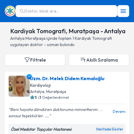
Doktor, klinik ara...
Kardiyak Tomografi, Muratpaşa - Antalya
Antalya
Muratpaşa
içinde toplam
1
Kardiyak Tomografi
uygulayan doktor - uzman bulundu
Filtrele
Akıllı Sıralama
Uzm. Dr. Melek Didem Kemaloğlu
Kardiyoloji
Antalya
, Muratpaşa
5
(
3
Değerlendirme)
Beni hayata döndüren doktoruma minnettarım. . .
Devamı
sonsuz teşekkürler. ....
Özel Medstar Topçular Hastanesi
Haritada Göster