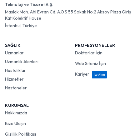
Teknoloji ve Ticaret A.Ş.
Maslak Mah. Ahi Evran Cd. A.O.S 55 Sokak No:2 Aksoy Plaza Giriş
Kat Kolektif House
İstanbul, Türkiye
SAĞLIK
PROFESYONELLER
Uzmanlar
Doktorlar İçin
Uzmanlık Alanları
Web Siteniz İçin
Hastalıklar
Kariyer
İşe Alım
Hizmetler
Hastaneler
KURUMSAL
Hakkımızda
Bize Ulaşın
Gizlilik Politikası