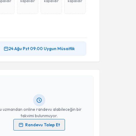
palıdır
kapalıdır
kapalıdır
kapalıdır
24 Ağu
Pzt
09:00
Uygun Müsaitlik
akvimi Talebi
 Mehmet Emre Özpelit
için randevu takvimi talebi
Size bu uzmandan randevu almanız için bir takvim
ında e-posta ile bilgilendireceğiz.
resiniz
u uzmandan online randevu alabileceğin bir
takvimi bulunmuyor.
Randevu Talep Et
 verilerimin işlenmesine ilişkin
Aydınlatma Metni
'ni