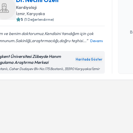
Dr. Necmi
uzmandan ra
Kardiyoloji
posta ile bi
İzmir
, Karşıyaka
5
(
1
Değerlendirme)
E-posta Ad
B
m ve benim doktorumuz.Kendisini tanıdığım için çok
unum.Sakinliği,araştırmacılığı,doğru teşhisi...
Devamı
Kişisel
şkent Üniversitesi Zübeyde Hanım
okudum
Haritada Göster
gulama Araştırma Merkezi
işlenm
tanlı, Caher Dudayev Blv No:175 Bostanlı, 35590 Karşıyaka/İzmir