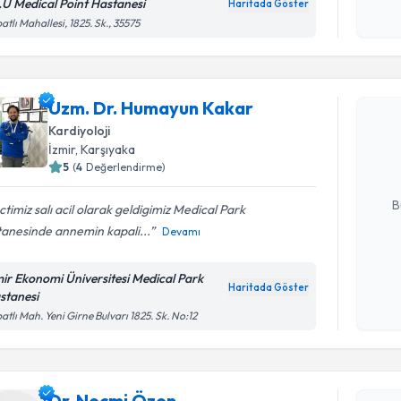
okudum
E.Ü Medical Point Hastanesi
Haritada Göster
işlenm
atlı Mahallesi, 1825. Sk., 35575
Randevu T
Uzm. Dr. Humayun Kakar
Uzm. Dr. 
Size bu uzm
Kardiyoloji
hazırlandığ
İzmir
, Karşıyaka
5
(
4
Değerlendirme)
E-posta Ad
B
timiz salı acil olarak geldigimiz Medical Park
tanesinde annemin kapali...
Devamı
Kişisel
mir Ekonomi Üniversitesi Medical Park
okudum
Haritada Göster
stanesi
işlenm
atlı Mah. Yeni Girne Bulvarı 1825. Sk. No:12
Randevu T
Dr. Necmi Özen