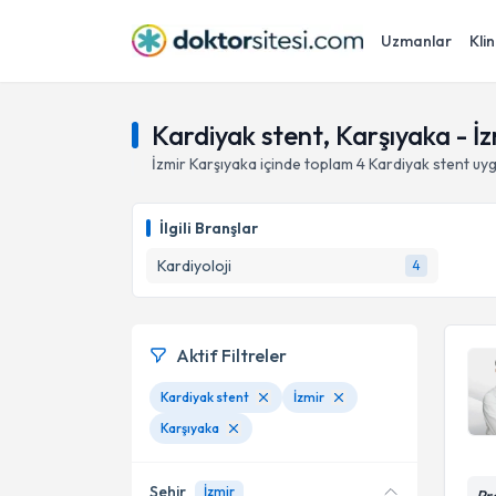
Uzmanlar
Klin
Kardiyak stent, Karşıyaka - İz
İzmir
Karşıyaka
içinde toplam
4
Kardiyak stent
uyg
İlgili Branşlar
Kardiyoloji
4
Aktif Filtreler
Kardiyak stent
İzmir
Karşıyaka
Şehir
İzmir