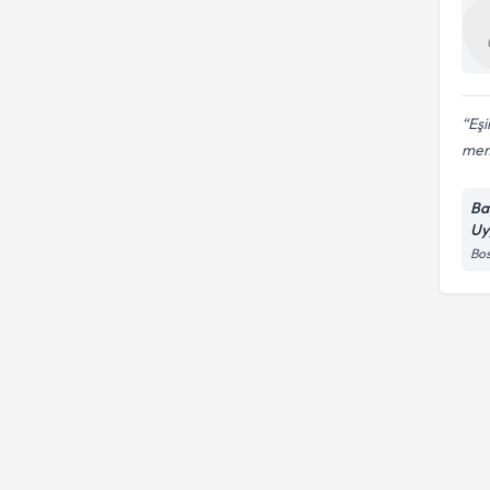
Eşi
memn
Ba
Uy
Bos