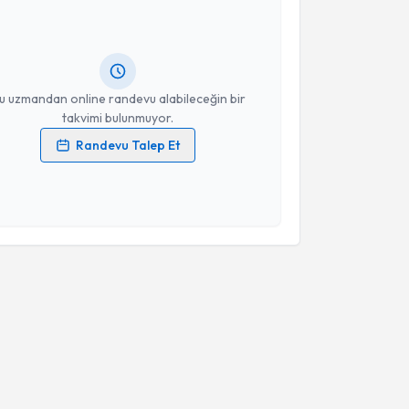
 Özen
için randevu takvimi talebi oluşturun. Size bu
ndevu almanız için bir takvim hazırlandığında e-
lgilendireceğiz.
resiniz
u uzmandan online randevu alabileceğin bir
takvimi bulunmuyor.
Randevu Talep Et
 verilerimin işlenmesine ilişkin
Aydınlatma Metni
'ni
 ve kişisel verilerimin belirtilen kapsamda
esini kabul ediyorum.
Takvim Talebini Gönder