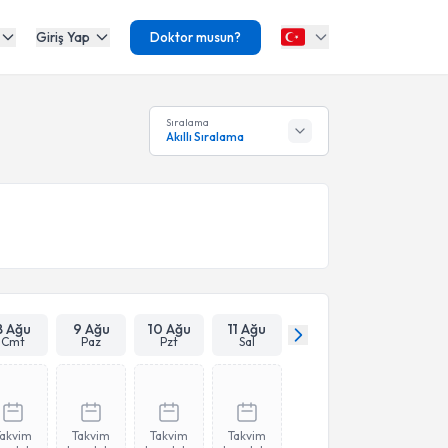
Giriş Yap
Doktor musun?
Sıralama
Akıllı Sıralama
8 Ağu
9 Ağu
10 Ağu
11 Ağu
Cmt
Paz
Pzt
Sal
Takvim
Takvim
Takvim
Takvim