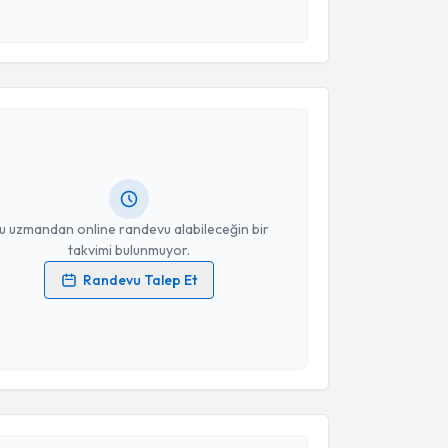
 ve kişisel verilerimin belirtilen kapsamda
esini kabul ediyorum.
akvimi Talebi
Takvim Talebini Gönder
Humayun Kakar
için randevu takvimi talebi oluşturun.
andan randevu almanız için bir takvim
ında e-posta ile bilgilendireceğiz.
resiniz
u uzmandan online randevu alabileceğin bir
takvimi bulunmuyor.
Randevu Talep Et
 verilerimin işlenmesine ilişkin
Aydınlatma Metni
'ni
 ve kişisel verilerimin belirtilen kapsamda
esini kabul ediyorum.
akvimi Talebi
Takvim Talebini Gönder