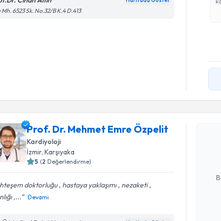
of.Dr. Cihan Altın
Haritada Göster
ka
ı Mh. 6523 Sk. No.32/B K.4 D.413
Randevu T
Prof. Dr.
Prof. Dr. Mehmet Emre Özpelit
oluşturun. 
Kardiyoloji
hazırlandığ
İzmir
, Karşıyaka
5
(
2
Değerlendirme)
E-posta Ad
B
teşem doktorluğu , hastaya yaklaşımı , nezaketi ,
lığı ,...
Devamı
Kişisel