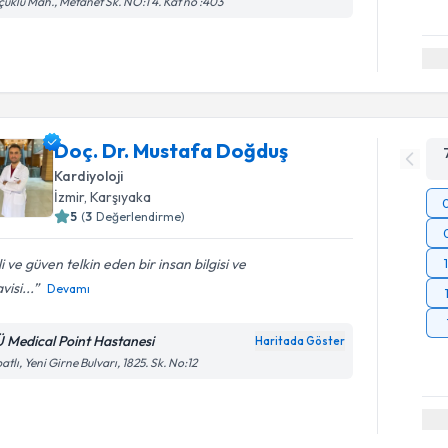
çuklu Mah., Metanet Sk. NO:1 4. Kat no :403
Doç. Dr. Mustafa Doğduş
Kardiyoloji
İzmir
, Karşıyaka
5
(
3
Değerlendirme)
ili ve güven telkin eden bir insan bilgisi ve
visi...
Devamı
Ü Medical Point Hastanesi
Haritada Göster
atlı, Yeni Girne Bulvarı, 1825. Sk. No:12
Randevu T