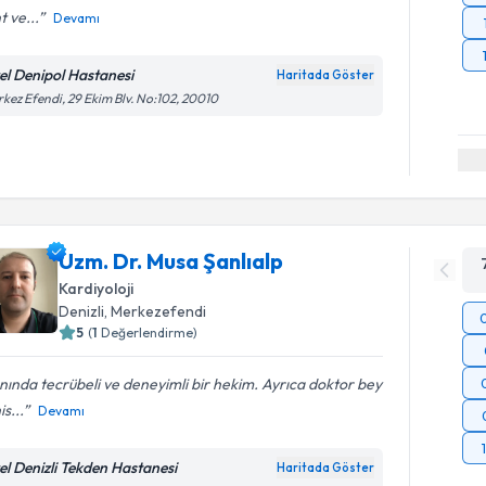
t ve...
Devamı
el Denipol Hastanesi
Haritada Göster
kez Efendi, 29 Ekim Blv. No:102, 20010
Uzm. Dr. Musa Şanlıalp
Kardiyoloji
Denizli
, Merkezefendi
5
(
1
Değerlendirme)
nında tecrübeli ve deneyimli bir hekim. Ayrıca doktor bey
is...
Devamı
el Denizli Tekden Hastanesi
Haritada Göster