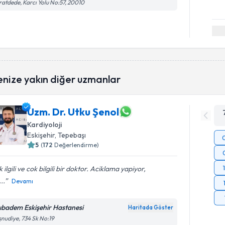
atdede, Karcı Yolu No:57, 20010
enize yakın diğer uzmanlar
Uzm. Dr. Utku Şenol
Kardiyoloji
Eskişehir
, Tepebaşı
5
(
172
Değerlendirme)
 ilgili ve cok bilgili bir doktor. Aciklama yapiyor,
..
Devamı
ıbadem Eskişehir Hastanesi
Haritada Göster
nudiye, 734 Sk No:19