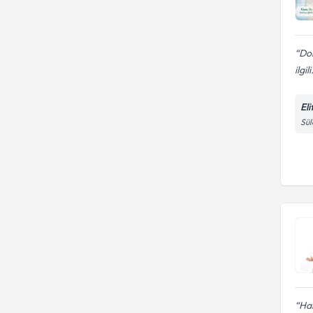
Dok
ilgili
El
Sül
Har