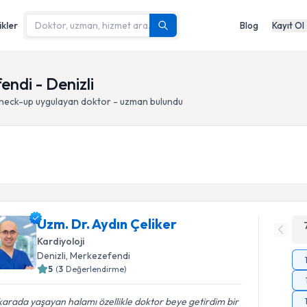
ikler
Blog
Kayıt Ol
ndi - Denizli
heck-up
uygulayan doktor - uzman bulundu
Uzm. Dr. Aydın Çeliker
Kardiyoloji
Denizli
, Merkezefendi
5
(
3
Değerlendirme)
arada yaşayan halamı özellikle doktor beye getirdim bir