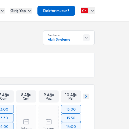
Giriş Yap
Doktor musun?
Sıralama
Akıllı Sıralama
7 Ağu
8 Ağu
9 Ağu
10 Ağu
Cum
Cmt
Paz
Pzt
13:00
13:00
13:30
13:30
14:00
14:00
Takvim
Takvim