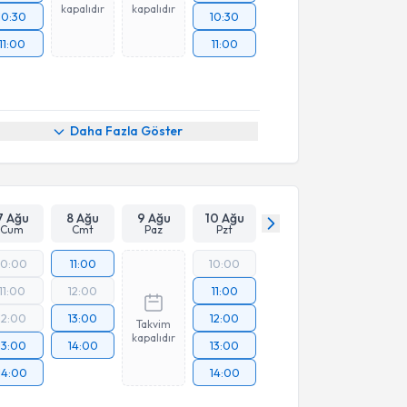
kapalıdır
kapalıdır
10:30
10:30
11:00
11:00
Daha Fazla Göster
7 Ağu
8 Ağu
9 Ağu
10 Ağu
Cum
Cmt
Paz
Pzt
10:00
11:00
10:00
11:00
12:00
11:00
12:00
13:00
12:00
Takvim
kapalıdır
13:00
14:00
13:00
14:00
14:00