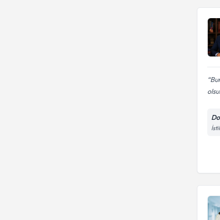
Bur
olsu
Do
İst