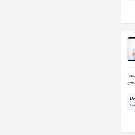
Hüm
çok.
Uz
Hür