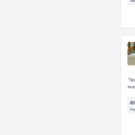
Sel
İlg
teda
İE
İmb