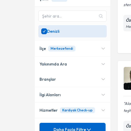
sten
Öz
Mer
Denizli
İlçe
Merkezefendi
Yakınımda Ara
Branşlar
Konumuma yakın uzmanları
Merkezefendi
göster
İlgi Alanları
Ala
Hizmetler
teşh
Kardiyak Check-up
Kardiyoloji
Mezuniyet
Öz
24 Saatlik Ambulatuar
Daha Fazla Filtre