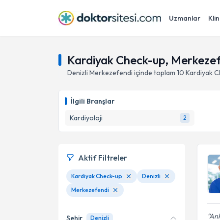
Uzmanlar
Klin
Kardiyak Check-up, Merkezefe
Denizli
Merkezefendi
içinde toplam
10
Kardiyak C
İlgili Branşlar
Kardiyoloji
2
Aktif Filtreler
Kardiyak Check-up
Denizli
Merkezefendi
Ank
Şehir
Denizli