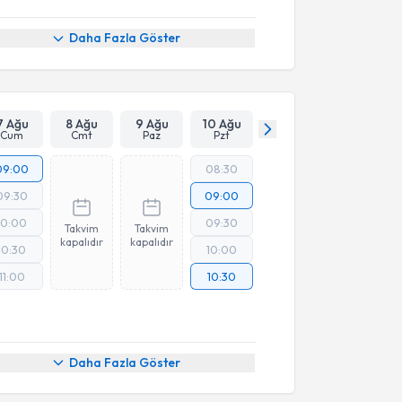
Daha Fazla Göster
7 Ağu
8 Ağu
9 Ağu
10 Ağu
Cum
Cmt
Paz
Pzt
09:00
08:30
09:30
09:00
10:00
09:30
Takvim
Takvim
kapalıdır
kapalıdır
10:30
10:00
11:00
10:30
Daha Fazla Göster