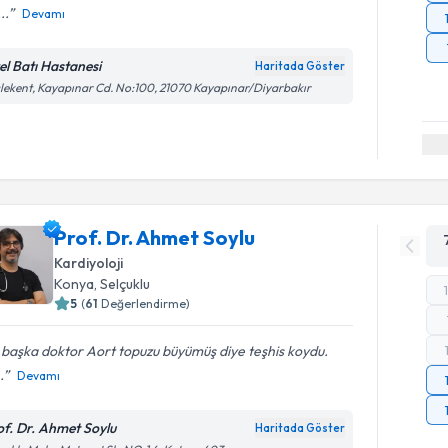
..
Devamı
el Batı Hastanesi
Haritada Göster
lekent, Kayapınar Cd. No:100, 21070 Kayapınar/Diyarbakır
Prof. Dr. Ahmet Soylu
Kardiyoloji
Konya
, Selçuklu
5
(
61
Değerlendirme)
 başka doktor Aort topuzu büyümüş diye teşhis koydu.
.
Devamı
of. Dr. Ahmet Soylu
Haritada Göster