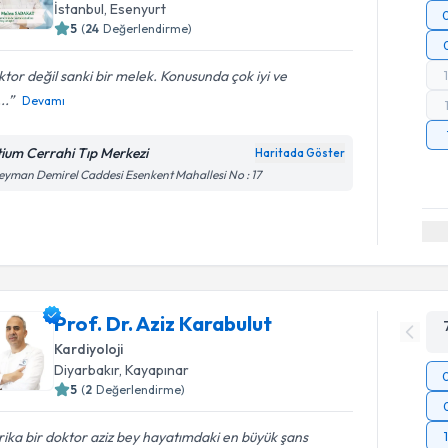
İstanbul
, Esenyurt
5
(
24
Değerlendirme)
tor değil sanki bir melek. Konusunda çok iyi ve
...
Devamı
itium Cerrahi Tıp Merkezi
Haritada Göster
eyman Demirel Caddesi Esenkent Mahallesi No : 17
Prof. Dr. Aziz Karabulut
Kardiyoloji
Diyarbakır
, Kayapınar
5
(
2
Değerlendirme)
ika bir doktor aziz bey hayatımdaki en büyük şans