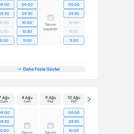
09:00
09:00
09:00
09:30
09:30
09:30
10:00
10:00
10:00
Takvim
kapalıdır
10:30
10:30
10:30
11:00
11:00
11:00
Daha Fazla Göster
7 Ağu
8 Ağu
9 Ağu
10 Ağu
Cum
Cmt
Paz
Pzt
09:00
09:00
09:30
09:30
10:00
10:00
Takvim
Takvim