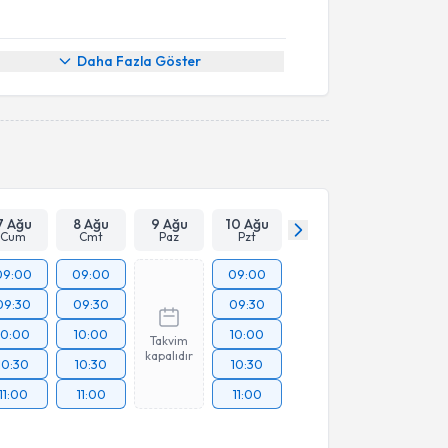
Daha Fazla Göster
7 Ağu
8 Ağu
9 Ağu
10 Ağu
Cum
Cmt
Paz
Pzt
09:00
09:00
09:00
09:30
09:30
09:30
10:00
10:00
10:00
Takvim
kapalıdır
10:30
10:30
10:30
11:00
11:00
11:00