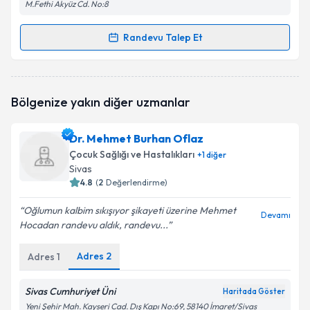
M.Fethi Akyüz Cd. No:8
Randevu Talep Et
Randevu Takvimi Talebi
Doç. Dr. Hasan Yücel
için randevu takvimi talebi
Bölgenize yakın diğer uzmanlar
oluşturun. Size bu uzmandan randevu almanız için bir
takvim hazırlandığında e-posta ile bilgilendireceğiz.
Dr. Mehmet Burhan Oflaz
E-posta Adresiniz
Çocuk Sağlığı ve Hastalıkları
+
1
diğer
Sivas
4.8
(
2
Değerlendirme)
Oğlumun kalbim sıkışıyor şikayeti üzerine Mehmet
Kişisel verilerimin işlenmesine ilişkin
Aydınlatma
Devamı
Hocadan randevu aldık, randevu...
Metni
'ni okudum ve kişisel verilerimin belirtilen
kapsamda işlenmesini kabul ediyorum.
Adres
2
Adres
1
Takvim Talebini Gönder
Sivas Cumhuriyet Üni
Haritada Göster
Yeni Şehir Mah. Kayseri Cad. Dış Kapı No:69, 58140 İmaret/Sivas