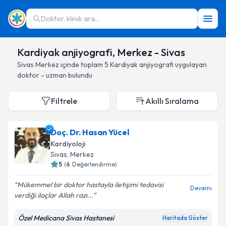
Doktor, klinik ara...
Kardiyak anjiyografi, Merkez - Sivas
Sivas
Merkez
içinde toplam
5
Kardiyak anjiyografi
uygulayan
doktor - uzman bulundu
Filtrele
Akıllı Sıralama
Doç. Dr. Hasan Yücel
Kardiyoloji
Sivas
, Merkez
5
(
6
Değerlendirme)
Mükemmel bir doktor hastayla iletişimi tedavisi
Devamı
verdiği ilaçlar Allah razı...
Özel Medicana Sivas Hastanesi
Haritada Göster