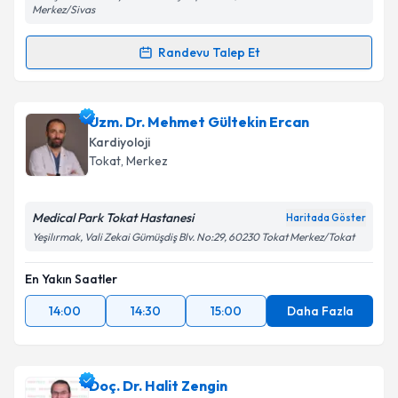
Merkez/Sivas
Randevu Talep Et
Randevu Takvimi Talebi
Dr. Mehmet Burhan Oflaz
için randevu takvimi
Uzm. Dr. Mehmet Gültekin Ercan
talebi oluşturun. Size bu uzmandan randevu almanız
Kardiyoloji
için bir takvim hazırlandığında e-posta ile
Tokat
, Merkez
bilgilendireceğiz.
E-posta Adresiniz
Medical Park Tokat Hastanesi
Haritada Göster
Yeşilırmak, Vali Zekai Gümüşdiş Blv. No:29, 60230 Tokat Merkez/Tokat
En Yakın Saatler
Kişisel verilerimin işlenmesine ilişkin
Aydınlatma
14:00
14:30
15:00
Daha Fazla
Metni
'ni okudum ve kişisel verilerimin belirtilen
kapsamda işlenmesini kabul ediyorum.
Doç. Dr. Halit Zengin
Takvim Talebini Gönder