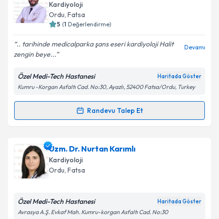
Kardiyoloji
Ordu
, Fatsa
5
(
1
Değerlendirme)
.. tarihinde medicalparka şans eseri kardiyoloji Halit
Devamı
zengin beye...
Özel Medi-Tech Hastanesi
Haritada Göster
Kumru -Korgan Asfaltı Cad. No:30, Ayazlı, 52400 Fatsa/Ordu, Turkey
Randevu Talep Et
Randevu Takvimi Talebi
Doç. Dr. Halit Zengin
için randevu takvimi talebi
Uzm. Dr. Nurtan Karımlı
oluşturun. Size bu uzmandan randevu almanız için bir
Kardiyoloji
takvim hazırlandığında e-posta ile bilgilendireceğiz.
Ordu
, Fatsa
E-posta Adresiniz
Özel Medi-Tech Hastanesi
Haritada Göster
Avrasya A.Ş. Evkaf Mah. Kumru-korgan Asfaltı Cad. No:30