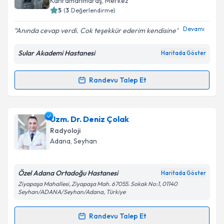
Kahramanmaraş
, Merkez
5
(
3
Değerlendirme)
E-posta Adresiniz
Devamı
Anında cevap verdi. Cok teşekkür ederim kendisine
Sular Akademi Hastanesi
Haritada Göster
Kişisel verilerimin işlenmesine ilişkin
Aydınlatma
Metni
'ni okudum ve kişisel verilerimin belirtilen
Randevu Talep Et
Randevu Takvimi Talebi
kapsamda işlenmesini kabul ediyorum.
Takvim Talebini Gönder
Dr. Öğr. Üyesi Mehmet Akif Sarıca
için randevu
Uzm. Dr. Deniz Çolak
takvimi talebi oluşturun. Size bu uzmandan randevu
Radyoloji
almanız için bir takvim hazırlandığında e-posta ile
Adana
, Seyhan
bilgilendireceğiz.
E-posta Adresiniz
Özel Adana Ortadoğu Hastanesi
Haritada Göster
Ziyapaşa Mahallesi, Ziyapaşa Mah. 67055. Sokak No:1, 01140
Seyhan/ADANA/Seyhan/Adana, Türkiye
Randevu Talep Et
Kişisel verilerimin işlenmesine ilişkin
Aydınlatma
Randevu Takvimi Talebi