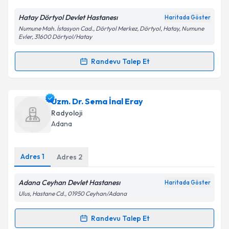
E-posta Adresiniz
Hatay Dörtyol Devlet Hastanesı
Haritada Göster
Numune Mah. İstasyon Cad., Dörtyol Merkez, Dörtyol, Hatay, Numune
Evler, 31600 Dörtyol/Hatay
Kişisel verilerimin işlenmesine ilişkin
Aydınlatma
Randevu Talep Et
Metni
'ni okudum ve kişisel verilerimin belirtilen
Randevu Takvimi Talebi
kapsamda işlenmesini kabul ediyorum.
Ass. Dr. Tuncay Duman
için randevu takvimi talebi
Uzm. Dr. Sema İnal Eray
Takvim Talebini Gönder
oluşturun. Size bu uzmandan randevu almanız için bir
Radyoloji
takvim hazırlandığında e-posta ile bilgilendireceğiz.
Adana
E-posta Adresiniz
Adres
1
Adres
2
Adana Ceyhan Devlet Hastanesı
Haritada Göster
Kişisel verilerimin işlenmesine ilişkin
Aydınlatma
Ulus, Hastane Cd., 01950 Ceyhan/Adana
Metni
'ni okudum ve kişisel verilerimin belirtilen
kapsamda işlenmesini kabul ediyorum.
Randevu Talep Et
Randevu Takvimi Talebi