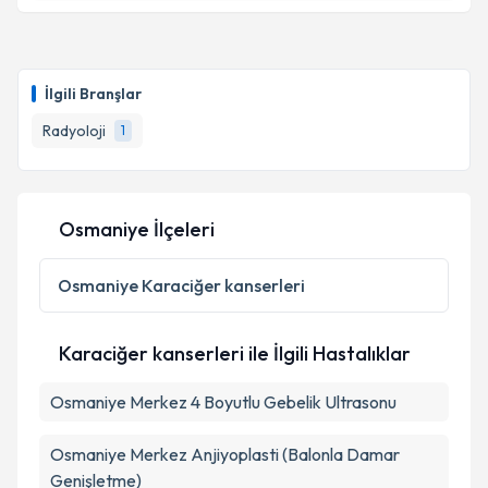
Takvim Talebini Gönder
Uzm. Dr. Sema İnal Eray
için randevu takvimi talebi
oluşturun. Size bu uzmandan randevu almanız için bir
İlgili Branşlar
takvim hazırlandığında e-posta ile bilgilendireceğiz.
Radyoloji
1
E-posta Adresiniz
Osmaniye İlçeleri
Kişisel verilerimin işlenmesine ilişkin
Aydınlatma
Metni
'ni okudum ve kişisel verilerimin belirtilen
Osmaniye
Karaciğer kanserleri
kapsamda işlenmesini kabul ediyorum.
Karaciğer kanserleri ile İlgili Hastalıklar
Takvim Talebini Gönder
Osmaniye Merkez 4 Boyutlu Gebelik Ultrasonu
Osmaniye Merkez Anjiyoplasti (Balonla Damar
Genişletme)