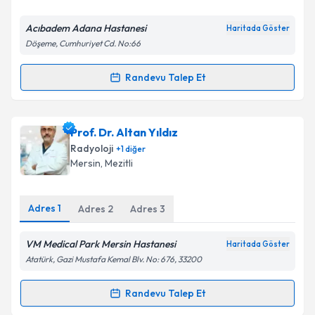
E-posta Adresiniz
Acıbadem Adana Hastanesi
Haritada Göster
Döşeme, Cumhuriyet Cd. No:66
Kişisel verilerimin işlenmesine ilişkin
Aydınlatma
Randevu Talep Et
Randevu Takvimi Talebi
Metni
'ni okudum ve kişisel verilerimin belirtilen
kapsamda işlenmesini kabul ediyorum.
Doç. Dr. Hüseyin Tuğsan Ballı
için randevu takvimi
Prof. Dr. Altan Yıldız
talebi oluşturun. Size bu uzmandan randevu almanız
Takvim Talebini Gönder
Radyoloji
+
1
diğer
için bir takvim hazırlandığında e-posta ile
Mersin
, Mezitli
bilgilendireceğiz.
E-posta Adresiniz
Adres
1
Adres
2
Adres
3
VM Medical Park Mersin Hastanesi
Haritada Göster
Atatürk, Gazi Mustafa Kemal Blv. No: 676, 33200
Kişisel verilerimin işlenmesine ilişkin
Aydınlatma
Metni
'ni okudum ve kişisel verilerimin belirtilen
Randevu Talep Et
Randevu Takvimi Talebi
kapsamda işlenmesini kabul ediyorum.