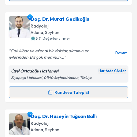
Metni
'ni okudum ve kişisel verilerimin belirtilen
kapsamda işlenmesini kabul ediyorum.
Uzm. Dr. Deniz Çolak
için randevu takvimi talebi
Doç. Dr. Murat Gedikoğlu
oluşturun. Size bu uzmandan randevu almanız için bir
Radyoloji
Takvim Talebini Gönder
takvim hazırlandığında e-posta ile bilgilendireceğiz.
Adana
, Seyhan
5
(
1
Değerlendirme)
E-posta Adresiniz
Çok kibar ve efendi bir doktor,alanının en
Devamı
iyilerinden.Biz çok memnun...
Özel Ortadoğu Hastanesi
Haritada Göster
Kişisel verilerimin işlenmesine ilişkin
Aydınlatma
Ziyapaşa Mahallesi, 01140 Seyhan/Adana, Türkiye
Metni
'ni okudum ve kişisel verilerimin belirtilen
kapsamda işlenmesini kabul ediyorum.
Randevu Talep Et
Randevu Takvimi Talebi
Takvim Talebini Gönder
Doç. Dr. Murat Gedikoğlu
için randevu takvimi talebi
Doç. Dr. Hüseyin Tuğsan Ballı
oluşturun. Size bu uzmandan randevu almanız için bir
Radyoloji
takvim hazırlandığında e-posta ile bilgilendireceğiz.
Adana
, Seyhan