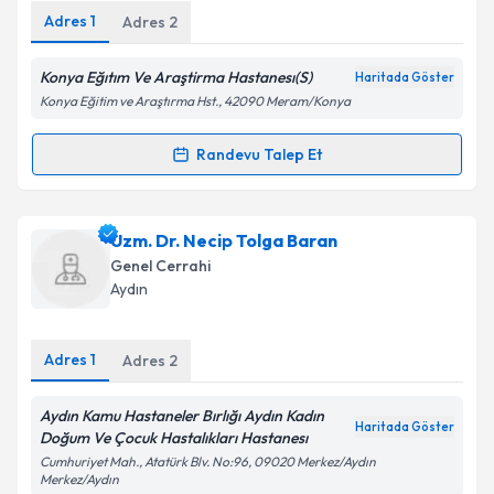
Adres
1
Adres
2
Konya Eğıtım Ve Araştirma Hastanesı(S)
Haritada Göster
Kişisel verilerimin işlenmesine ilişkin
Aydınlatma
Konya Eğitim ve Araştırma Hst., 42090 Meram/Konya
Metni
'ni okudum ve kişisel verilerimin belirtilen
kapsamda işlenmesini kabul ediyorum.
Randevu Talep Et
Randevu Takvimi Talebi
Takvim Talebini Gönder
Dr. Barış Sevınç
için randevu takvimi talebi oluşturun.
Uzm. Dr. Necip Tolga Baran
Size bu uzmandan randevu almanız için bir takvim
Genel Cerrahi
hazırlandığında e-posta ile bilgilendireceğiz.
Aydın
E-posta Adresiniz
Adres
1
Adres
2
Aydın Kamu Hastaneler Bırlığı Aydın Kadın
Haritada Göster
Kişisel verilerimin işlenmesine ilişkin
Aydınlatma
Doğum Ve Çocuk Hastalıkları Hastanesı
Metni
'ni okudum ve kişisel verilerimin belirtilen
Cumhuriyet Mah., Atatürk Blv. No:96, 09020 Merkez/Aydın
kapsamda işlenmesini kabul ediyorum.
Merkez/Aydın