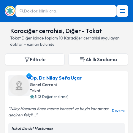
Doktor, klinik ara...
Karaciğer cerrahisi, Diğer - Tokat
Tokat
Diğer
içinde toplam
10
Karaciğer cerrahisi
uygulayan
doktor - uzman bulundu
Filtrele
Akıllı Sıralama
Op. Dr. Nilay Sefa Uçar
Genel Cerrahi
Tokat
5
(
2
Değerlendirme)
Nilay Hocama önce meme kanseri ve beyin kanaması
Devamı
geçiren felçli...
Tokat Devlet Hastanesi