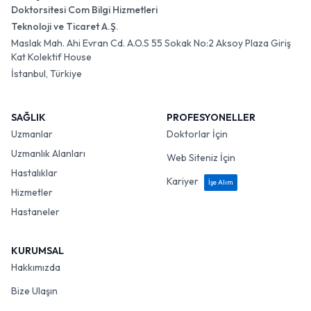
Doktorsitesi Com Bilgi Hizmetleri
Teknoloji ve Ticaret A.Ş.
Maslak Mah. Ahi Evran Cd. A.O.S 55 Sokak No:2 Aksoy Plaza Giriş
Kat Kolektif House
İstanbul, Türkiye
SAĞLIK
PROFESYONELLER
Uzmanlar
Doktorlar İçin
Uzmanlık Alanları
Web Siteniz İçin
Hastalıklar
Kariyer
İşe Alım
Hizmetler
Hastaneler
KURUMSAL
Hakkımızda
Bize Ulaşın