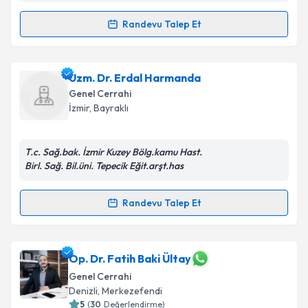
Randevu Talep Et
Randevu Takvimi Talebi
Takvim Talebini Gönder
Uzm. Dr. Necip Tolga Baran
için randevu takvimi
Uzm. Dr. Erdal Harmanda
talebi oluşturun. Size bu uzmandan randevu almanız
Genel Cerrahi
için bir takvim hazırlandığında e-posta ile
İzmir
, Bayraklı
bilgilendireceğiz.
E-posta Adresiniz
T.c. Sağ.bak. İzmir Kuzey Bölg.kamu Hast.
Birl. Sağ. Bil.üni. Tepecik Eğit.arşt.has
Randevu Talep Et
Randevu Takvimi Talebi
Kişisel verilerimin işlenmesine ilişkin
Aydınlatma
Metni
'ni okudum ve kişisel verilerimin belirtilen
kapsamda işlenmesini kabul ediyorum.
Uzm. Dr. Erdal Harmanda
için randevu takvimi
Op. Dr. Fatih Baki Ültay
talebi oluşturun. Size bu uzmandan randevu almanız
Genel Cerrahi
için bir takvim hazırlandığında e-posta ile
Takvim Talebini Gönder
Denizli
, Merkezefendi
bilgilendireceğiz.
5
(
30
Değerlendirme)