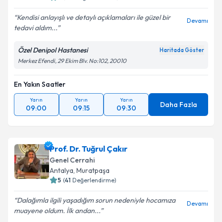
E-posta Adresiniz
Kendisi anlayışlı ve detaylı açıklamaları ile güzel bir
Devamı
tedavi aldım...
Özel Denipol Hastanesi
Haritada Göster
Kişisel verilerimin işlenmesine ilişkin
Aydınlatma
Merkez Efendi, 29 Ekim Blv. No:102, 20010
Metni
'ni okudum ve kişisel verilerimin belirtilen
kapsamda işlenmesini kabul ediyorum.
En Yakın Saatler
Yarın
Yarın
Yarın
Daha Fazla
09:00
09:15
09:30
Takvim Talebini Gönder
Prof. Dr. Tuğrul Çakır
Genel Cerrahi
Antalya
, Muratpaşa
5
(
41
Değerlendirme)
Dalağımla ilgili yaşadığım sorun nedeniyle hocamıza
Devamı
muayene oldum. İlk andan...