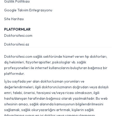
Gizlilik Politikası
Google Takvim Entegrasyonu
Site Haritası
PLATFORMLAR
Doktorsitesi.com
Doktorsitesi.az
Doktorsitesi.com sağlık sektöründe hizmet veren tıp doktorları,
diş hekimleri, fizyoterapistler, psikologlar vb. sağlık
profesyonelleri ile internet kullanıcılarını buluşturan bağımsız bir
platformdur.
İş bu sayfada yer alan doktor/uzman yorumları ve
değerlendirmeleri, ilgili doktorun/uzmanın doğrudan veya dolaylı
emri, talebi, önerisi, tavsiyesi ve/veya ricası olmaksızın, ilgili
hasta/danışan tarafından bağımsız olarak yazılmaktadır. Bu web
sitesinin amacı, sağlık alanında kamuoyunun bilgilendirilmesini
sağlamak, sağlık okuryazarlığını artırmak, kişilerin sağlık
ihtiyaçlarına uygun en iyi doktor veya uzmana ulaşmasını