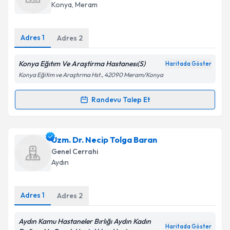
hazırlandığında e-posta ile bilgilendireceğiz.
Konya
, Meram
E-posta Adresiniz
Adres
1
Adres
2
Konya Eğıtım Ve Araştirma Hastanesı(S)
Haritada Göster
Kişisel verilerimin işlenmesine ilişkin
Aydınlatma
Konya Eğitim ve Araştırma Hst., 42090 Meram/Konya
Metni
'ni okudum ve kişisel verilerimin belirtilen
kapsamda işlenmesini kabul ediyorum.
Randevu Talep Et
Randevu Takvimi Talebi
Takvim Talebini Gönder
Dr. Barış Sevınç
için randevu takvimi talebi oluşturun.
Uzm. Dr. Necip Tolga Baran
Size bu uzmandan randevu almanız için bir takvim
Genel Cerrahi
hazırlandığında e-posta ile bilgilendireceğiz.
Aydın
E-posta Adresiniz
Adres
1
Adres
2
Aydın Kamu Hastaneler Bırlığı Aydın Kadın
Haritada Göster