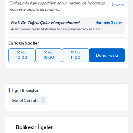
Dalağımla ilgili yaşadığım sorun nedeniyle hocamıza
Devamı
muayene oldum. İlk andan...
Prof. Dr. Tuğrul Çakır Muayenehanesi
Haritada Göster
Akın Caddesi Sedir Mahallesi Nizam İş Merkezi No:16 K:1 D:1
En Yakın Saatler
10 Ağu
10 Ağu
10 Ağu
Daha Fazla
10:00
10:30
11:00
İlgili Branşlar
Genel Cerrahi
1
Balıkesir İlçeleri