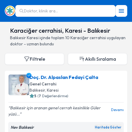
Doktor, klinik ara...
Karaciğer cerrahisi, Karesi - Balıkesir
Balıkesir
Karesi
içinde toplam
10
Karaciğer cerrahisi
uygulayan
doktor - uzman bulundu
Filtrele
Akıllı Sıralama
Doç. Dr. Alpaslan Fedayi Çalta
Genel Cerrahi
Balıkesir
, Karesi
5
(
7
Değerlendirme)
Balıkesir için aranan genel cerrah kesinlikle Güler
Devamı
yüzü...
Nev Balıkesir
Haritada Göster