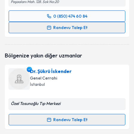
Paşaalanı Mah. 128. Sok No:20
0 (850) 474 60 84
Randevu Takvimi Talebi
Randevu Talep Et
Doç. Dr. Alpaslan Fedayi Çalta
için randevu takvimi
talebi oluşturun. Size bu uzmandan randevu almanız
için bir takvim hazırlandığında e-posta ile
Bölgenize yakın diğer uzmanlar
bilgilendireceğiz.
E-posta Adresiniz
Dr. Şükrü İskender
Genel Cerrahi
İstanbul
Kişisel verilerimin işlenmesine ilişkin
Aydınlatma
Özel Tosunoğlu Tıp Merkezi
Metni
'ni okudum ve kişisel verilerimin belirtilen
kapsamda işlenmesini kabul ediyorum.
Randevu Talep Et
Randevu Takvimi Talebi
Takvim Talebini Gönder