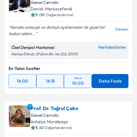
Genel Cerrahi
için bir takvim hazırlandığında e-posta ile
Takvim Talebini Gönder
Denizli
, Merkezefendi
bilgilendireceğiz.
5
(
30
Değerlendirme)
E-posta Adresiniz
Kendisi anlayışlı ve detaylı açıklamaları ile güzel bir
Devamı
tedavi aldım...
Özel Denipol Hastanesi
Haritada Göster
Kişisel verilerimin işlenmesine ilişkin
Aydınlatma
Merkez Efendi, 29 Ekim Blv. No:102, 20010
Metni
'ni okudum ve kişisel verilerimin belirtilen
kapsamda işlenmesini kabul ediyorum.
En Yakın Saatler
Yarın
16:00
16:15
Daha Fazla
10:00
Takvim Talebini Gönder
Prof. Dr. Tuğrul Çakır
Genel Cerrahi
Antalya
, Muratpaşa
5
(
41
Değerlendirme)