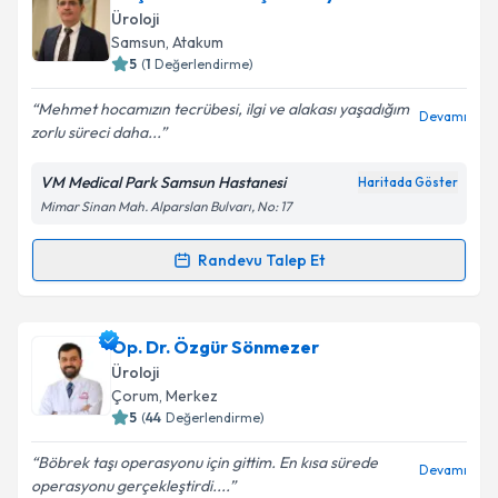
talebi oluşturun. Size bu uzmandan randevu almanız
Üroloji
için bir takvim hazırlandığında e-posta ile
Samsun
, Atakum
bilgilendireceğiz.
5
(
1
Değerlendirme)
E-posta Adresiniz
Mehmet hocamızın tecrübesi, ilgi ve alakası yaşadığım
Devamı
zorlu süreci daha...
VM Medical Park Samsun Hastanesi
Haritada Göster
Mimar Sinan Mah. Alparslan Bulvarı, No: 17
Kişisel verilerimin işlenmesine ilişkin
Aydınlatma
Metni
'ni okudum ve kişisel verilerimin belirtilen
kapsamda işlenmesini kabul ediyorum.
Randevu Talep Et
Randevu Takvimi Talebi
Takvim Talebini Gönder
Doç. Dr. Mehmet Çetinkaya
için randevu takvimi
Op. Dr. Özgür Sönmezer
talebi oluşturun. Size bu uzmandan randevu almanız
Üroloji
için bir takvim hazırlandığında e-posta ile
Çorum
, Merkez
bilgilendireceğiz.
5
(
44
Değerlendirme)
E-posta Adresiniz
Böbrek taşı operasyonu için gittim. En kısa sürede
Devamı
operasyonu gerçekleştirdi....