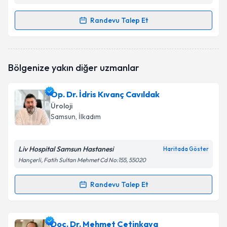
Randevu Talep Et
Randevu Takvimi Talebi
Doç. Dr. Önder Çinar
için randevu takvimi talebi
Bölgenize yakın diğer uzmanlar
oluşturun. Size bu uzmandan randevu almanız için bir
takvim hazırlandığında e-posta ile bilgilendireceğiz.
Op. Dr. İdris Kıvanç Cavıldak
E-posta Adresiniz
Üroloji
Samsun
, İlkadım
Liv Hospital Samsun Hastanesi
Kişisel verilerimin işlenmesine ilişkin
Aydınlatma
Haritada Göster
Metni
'ni okudum ve kişisel verilerimin belirtilen
Hançerli, Fatih Sultan Mehmet Cd No:155, 55020
kapsamda işlenmesini kabul ediyorum.
Randevu Talep Et
Randevu Takvimi Talebi
Takvim Talebini Gönder
Op. Dr. İdris Kıvanç Cavıldak
için randevu takvimi
Doç. Dr. Mehmet Çetinkaya