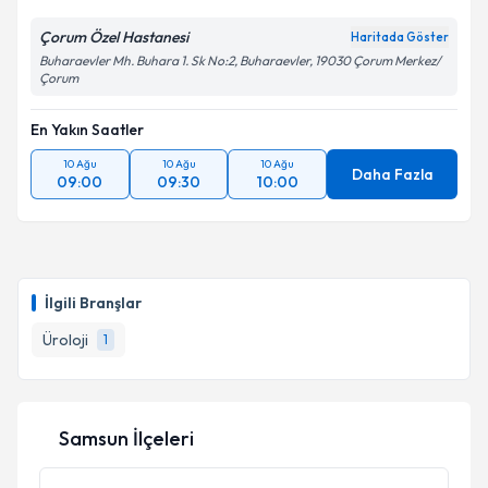
Çorum Özel Hastanesi
Haritada Göster
Buharaevler Mh. Buhara 1. Sk No:2, Buharaevler, 19030 Çorum Merkez/
Kişisel verilerimin işlenmesine ilişkin
Aydınlatma
Çorum
Metni
'ni okudum ve kişisel verilerimin belirtilen
kapsamda işlenmesini kabul ediyorum.
En Yakın Saatler
10 Ağu
10 Ağu
10 Ağu
Daha Fazla
Takvim Talebini Gönder
09:00
09:30
10:00
İlgili Branşlar
Üroloji
1
Samsun İlçeleri