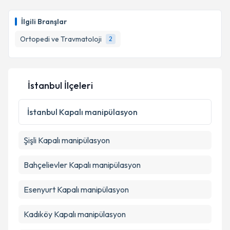
Op. Dr. Haldun Seyhan
için randevu takvimi talebi
oluşturun. Size bu uzmandan randevu almanız için bir
İlgili Branşlar
takvim hazırlandığında e-posta ile bilgilendireceğiz.
Ortopedi ve Travmatoloji
2
E-posta Adresiniz
İstanbul İlçeleri
Kişisel verilerimin işlenmesine ilişkin
Aydınlatma
Metni
'ni okudum ve kişisel verilerimin belirtilen
İstanbul
Kapalı manipülasyon
kapsamda işlenmesini kabul ediyorum.
Şişli
Kapalı manipülasyon
Takvim Talebini Gönder
Bahçelievler
Kapalı manipülasyon
Esenyurt
Kapalı manipülasyon
Kadıköy
Kapalı manipülasyon