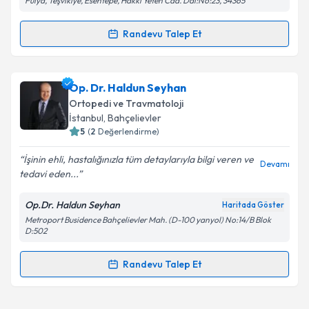
Fulya, Teşvikiye, Esentepe, Hakkı Yeten Cad. Dai:No:23, 34365
Metni
'ni okudum ve kişisel verilerimin belirtilen
kapsamda işlenmesini kabul ediyorum.
Randevu Talep Et
Randevu Takvimi Talebi
Takvim Talebini Gönder
Op. Dr. Utku Erdem Özer
için randevu takvimi talebi
Op. Dr. Haldun Seyhan
oluşturun. Size bu uzmandan randevu almanız için bir
Ortopedi ve Travmatoloji
takvim hazırlandığında e-posta ile bilgilendireceğiz.
İstanbul
, Bahçelievler
5
(
2
Değerlendirme)
E-posta Adresiniz
İşinin ehli, hastalığınızla tüm detaylarıyla bilgi veren ve
Devamı
tedavi eden...
Op.Dr. Haldun Seyhan
Haritada Göster
Kişisel verilerimin işlenmesine ilişkin
Aydınlatma
Metroport Busidence Bahçelievler Mah. (D-100 yanyol) No:14/B Blok
Metni
'ni okudum ve kişisel verilerimin belirtilen
D:502
kapsamda işlenmesini kabul ediyorum.
Randevu Talep Et
Randevu Takvimi Talebi
Takvim Talebini Gönder