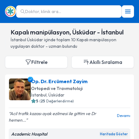
Doktor, klinik ara...
Kapalı manipülasyon, Üsküdar - İstanbul
İstanbul
Üsküdar
içinde toplam
10
Kapalı manipülasyon
uygulayan doktor - uzman bulundu
Filtrele
Akıllı Sıralama
Op. Dr. Ercüment Zayim
Ortopedi ve Travmatoloji
İstanbul
, Üsküdar
5
(
25
Değerlendirme)
Acil trafik kazası ayak ezilmesi ile gittim ve Dr
Devamı
hemen...
Academic Hospital
Haritada Göster