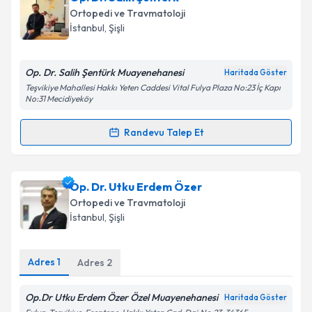
oluşturun. Size bu uzmandan randevu almanız için bir
Ortopedi ve Travmatoloji
takvim hazırlandığında e-posta ile bilgilendireceğiz.
İstanbul
, Şişli
E-posta Adresiniz
Op. Dr. Salih Şentürk Muayenehanesi
Haritada Göster
Teşvikiye Mahallesi Hakkı Yeten Caddesi Vital Fulya Plaza No:23 İç Kapı
No:31 Mecidiyeköy
Kişisel verilerimin işlenmesine ilişkin
Aydınlatma
Randevu Talep Et
Metni
'ni okudum ve kişisel verilerimin belirtilen
Randevu Takvimi Talebi
kapsamda işlenmesini kabul ediyorum.
Op. Dr. Salih Şentürk
için randevu takvimi talebi
Op. Dr. Utku Erdem Özer
Takvim Talebini Gönder
oluşturun. Size bu uzmandan randevu almanız için bir
Ortopedi ve Travmatoloji
takvim hazırlandığında e-posta ile bilgilendireceğiz.
İstanbul
, Şişli
E-posta Adresiniz
Adres
1
Adres
2
Op.Dr Utku Erdem Özer Özel Muayenehanesi
Haritada Göster
Kişisel verilerimin işlenmesine ilişkin
Aydınlatma