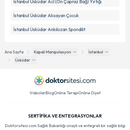
İstanbul Üsküdar Acl (Ön Çapraz Bağ) Yırtığı
İstanbul Üsküdar Aksayan Çocuk
İstanbul Üsküdar Ankilozan Spondilit
Ana Sayfa
Kapali Manipulasyon
İstanbul
Üsküdar
Videolar
Blog
Online Terapi
Online Diyet
SERTİFİKA VE ENTEGRASYONLAR
Doktorsitesi.com Sağlık Bakanlığı onaylı ve entegreli bir sağlık bilgi