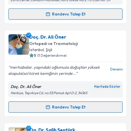
Randevu Talep Et
Randevu Takvimi Talebi
Prof. Dr. Uğur Haklar
için randevu takvimi talebi
Doç. Dr. Ali Öner
oluşturun. Size bu uzmandan randevu almanız için bir
Ortopedi ve Travmatoloji
takvim hazırlandığında e-posta ile bilgilendireceğiz.
İstanbul
, Şişli
5
(
1
Değerlendirme)
E-posta Adresiniz
merhabalar. yaşındaki oğlumuza doğuştan yüksek
Devamı
skapula(sol kürek kemiğinin yerinde...
Doç. Dr. Ali Öner
Haritada Göster
Kişisel verilerimin işlenmesine ilişkin
Aydınlatma
Harbiye, Teşvikiye Cd. no:53 Pamuk Apt.D:2, 34365
Metni
'ni okudum ve kişisel verilerimin belirtilen
kapsamda işlenmesini kabul ediyorum.
Randevu Talep Et
Randevu Takvimi Talebi
Takvim Talebini Gönder
Doç. Dr. Ali Öner
için randevu takvimi talebi
Op. Dr. Salih Şentürk