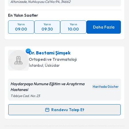
Altunizade, Nuhkuyusu Cd No:94, 34662
En Yakın Saatler
Yarın
Yarın
Yarın
Daha Fazla
09:00
09:30
10:00
Dr. Bestami Şimşek
Ortopedi ve Travmatoloji
İstanbul
, Üsküdar
Haydarpaşa Numune Eğitim ve Araştırma
Haritada Göster
Hastanesi
Tıbbiye Cad. No: 23
Randevu Talep Et
Randevu Takvimi Talebi