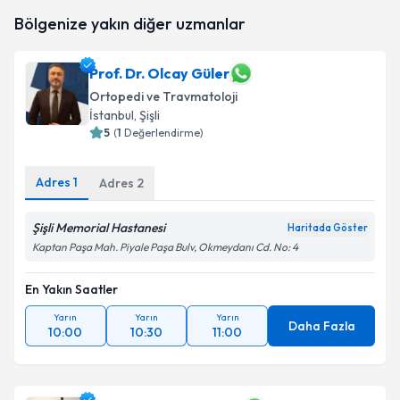
Dr. Bestami Şimşek
için randevu takvimi talebi
Bölgenize yakın diğer uzmanlar
oluşturun. Size bu uzmandan randevu almanız için bir
takvim hazırlandığında e-posta ile bilgilendireceğiz.
Prof. Dr. Olcay Güler
E-posta Adresiniz
Ortopedi ve Travmatoloji
İstanbul
, Şişli
5
(
1
Değerlendirme)
Kişisel verilerimin işlenmesine ilişkin
Aydınlatma
Adres
1
Adres
2
Metni
'ni okudum ve kişisel verilerimin belirtilen
kapsamda işlenmesini kabul ediyorum.
Şişli Memorial Hastanesi
Haritada Göster
Kaptan Paşa Mah. Piyale Paşa Bulv, Okmeydanı Cd. No: 4
Takvim Talebini Gönder
En Yakın Saatler
Yarın
Yarın
Yarın
Daha Fazla
10:00
10:30
11:00