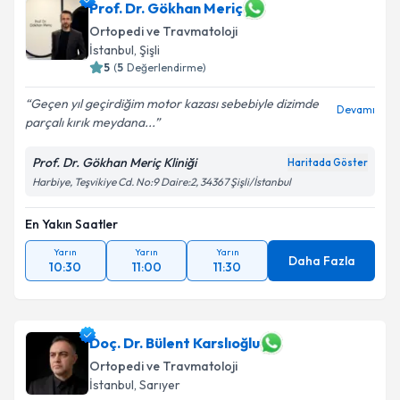
Prof. Dr. Gökhan Meriç
Ortopedi ve Travmatoloji
İstanbul
, Şişli
5
(
5
Değerlendirme)
Geçen yıl geçirdiğim motor kazası sebebiyle dizimde
Devamı
parçalı kırık meydana...
Prof. Dr. Gökhan Meriç Kliniği
Haritada Göster
Harbiye, Teşvikiye Cd. No:9 Daire:2, 34367 Şişli/İstanbul
En Yakın Saatler
Yarın
Yarın
Yarın
Daha Fazla
10:30
11:00
11:30
Doç. Dr. Bülent Karslıoğlu
Ortopedi ve Travmatoloji
İstanbul
, Sarıyer