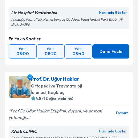
Liv Hospital Vadistanbul
Haritada Göster
Ayazağa Mahallesi, Kemerburgaz Caddesi, Vadistanbul Park Etabı, 7F
Blok, 34396
En Yakın Saatler
Yarın
Yarın
Yarın
Daha Fazla
08:00
08:20
08:40
Prof. Dr. Uğur Haklar
Ortopedi ve Travmatoloji
İstanbul
, Beşiktaş
4.5
(
1
Değerlendirme)
Prof Dr Uğur Haklar Disiplinli, duyarlı, ve empati
Devamı
yeteneği...
KNEE CLINIC
Haritada Göster
Zorlu Center, Levazım Mahallesi, Koru Sokak No:2 TD Lobi No: 151