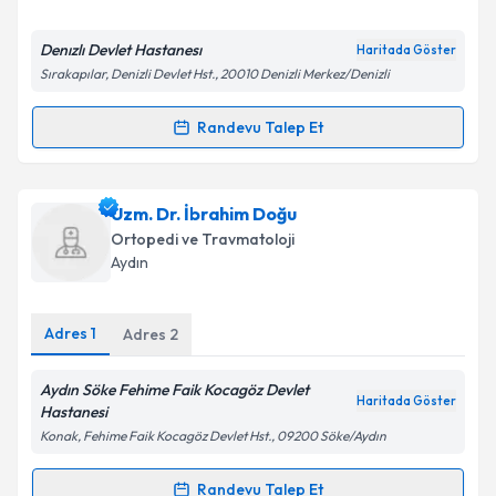
E-posta Adresiniz
Denızlı Devlet Hastanesı
Haritada Göster
Sırakapılar, Denizli Devlet Hst., 20010 Denizli Merkez/Denizli
Kişisel verilerimin işlenmesine ilişkin
Aydınlatma
Randevu Talep Et
Randevu Takvimi Talebi
Metni
'ni okudum ve kişisel verilerimin belirtilen
kapsamda işlenmesini kabul ediyorum.
Dr. Mehmet Birol Ilgın
için randevu takvimi talebi
Uzm. Dr. İbrahim Doğu
oluşturun. Size bu uzmandan randevu almanız için bir
Takvim Talebini Gönder
Ortopedi ve Travmatoloji
takvim hazırlandığında e-posta ile bilgilendireceğiz.
Aydın
E-posta Adresiniz
Adres
1
Adres
2
Aydın Söke Fehime Faik Kocagöz Devlet
Haritada Göster
Kişisel verilerimin işlenmesine ilişkin
Aydınlatma
Hastanesi
Metni
'ni okudum ve kişisel verilerimin belirtilen
Konak, Fehime Faik Kocagöz Devlet Hst., 09200 Söke/Aydın
kapsamda işlenmesini kabul ediyorum.
Randevu Talep Et