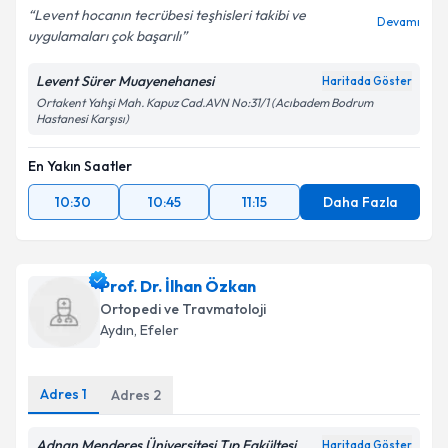
Levent hocanın tecrübesi teşhisleri takibi ve
Devamı
uygulamaları çok başarılı
Levent Sürer Muayenehanesi
Haritada Göster
Ortakent Yahşi Mah. Kapuz Cad.AVN No:31/1 (Acıbadem Bodrum
Hastanesi Karşısı)
En Yakın Saatler
10:30
10:45
11:15
Daha Fazla
Prof. Dr. İlhan Özkan
Ortopedi ve Travmatoloji
Aydın
, Efeler
Adres
1
Adres
2
Adnan Menderes Üniversitesi Tıp Fakültesi
Haritada Göster