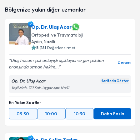
Op. Dr. Canberk Mirza
için randevu takvimi talebi
Bölgenize yakın diğer uzmanlar
oluşturun. Size bu uzmandan randevu almanız için bir
takvim hazırlandığında e-posta ile bilgilendireceğiz.
Op. Dr. Ulaş Acar
E-posta Adresiniz
Ortopedi ve Travmatoloji
Aydın
, Nazilli
5
(
181
Değerlendirme)
Kişisel verilerimin işlenmesine ilişkin
Aydınlatma
Ulaş hocam çok anlayışlı açıklayıcı ve gerçekden
Devamı
Metni
'ni okudum ve kişisel verilerimin belirtilen
branşında uzman hekim...
kapsamda işlenmesini kabul ediyorum.
Op. Dr. Ulaş Acar
Haritada Göster
Yeşil Mah. 727 Sok. Uygar Apt. No:11
Takvim Talebini Gönder
En Yakın Saatler
09:30
10:00
10:30
Daha Fazla