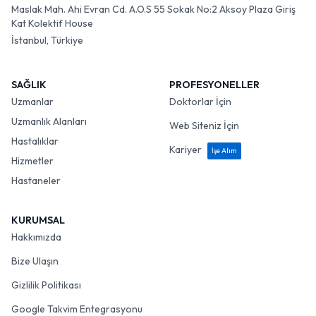
Maslak Mah. Ahi Evran Cd. A.O.S 55 Sokak No:2 Aksoy Plaza Giriş
Kat Kolektif House
İstanbul, Türkiye
SAĞLIK
PROFESYONELLER
Uzmanlar
Doktorlar İçin
Uzmanlık Alanları
Web Siteniz İçin
Hastalıklar
Kariyer
İşe Alım
Hizmetler
Hastaneler
KURUMSAL
Hakkımızda
Bize Ulaşın
Gizlilik Politikası
Google Takvim Entegrasyonu