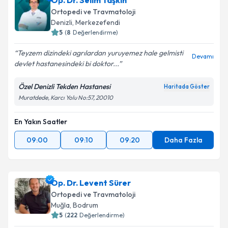
Op. Dr. Selim Taşkın
Ortopedi ve Travmatoloji
Denizli
, Merkezefendi
5
(
8
Değerlendirme)
Teyzem dizindeki agrılardan yuruyemez hale gelmisti
Devamı
devlet hastanesindeki bi doktor...
Özel Denizli Tekden Hastanesi
Haritada Göster
Muratdede, Karcı Yolu No:57, 20010
En Yakın Saatler
09:00
09:10
09:20
Daha Fazla
Op. Dr. Levent Sürer
Ortopedi ve Travmatoloji
Muğla
, Bodrum
5
(
222
Değerlendirme)