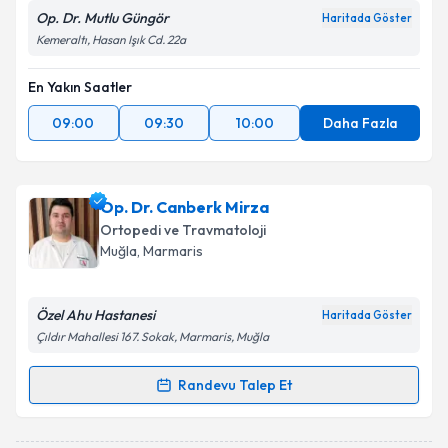
Op. Dr. Mutlu Güngör
Haritada Göster
Kemeraltı, Hasan Işık Cd. 22a
En Yakın Saatler
09:00
09:30
10:00
Daha Fazla
Op. Dr. Canberk Mirza
Ortopedi ve Travmatoloji
Muğla
, Marmaris
Özel Ahu Hastanesi
Haritada Göster
Çıldır Mahallesi 167. Sokak, Marmaris, Muğla
Randevu Talep Et
Randevu Takvimi Talebi