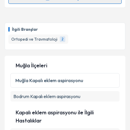
Randevu Takvimi Talebi
Takvim Talebini Gönder
Uzm. Dr. İbrahim Doğu
için randevu takvimi talebi
oluşturun. Size bu uzmandan randevu almanız için bir
İlgili Branşlar
takvim hazırlandığında e-posta ile bilgilendireceğiz.
Ortopedi ve Travmatoloji
2
E-posta Adresiniz
Muğla İlçeleri
Kişisel verilerimin işlenmesine ilişkin
Aydınlatma
Metni
'ni okudum ve kişisel verilerimin belirtilen
Muğla
Kapalı eklem aspirasyonu
kapsamda işlenmesini kabul ediyorum.
Bodrum
Kapalı eklem aspirasyonu
Takvim Talebini Gönder
Kapalı eklem aspirasyonu ile İlgili
Hastalıklar