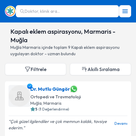
Doktor, klinik ara...
Kapalı eklem aspirasyonu, Marmaris -
Muğla
Muğla
Marmaris
içinde toplam
9
Kapalı eklem aspirasyonu
uygulayan doktor - uzman bulundu
Filtrele
Akıllı Sıralama
Dr. Mutlu Güngör
Ortopedi ve Travmatoloji
Muğla
, Marmaris
5
(
1
Değerlendirme)
Çok güzel ilgilendiler ve çok memnun kaldık, tavsiye
Devamı
ederim.