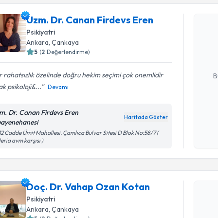
Uzm. Dr. Canan Firdevs Eren
Uzm. Dr. 
Psikiyatri
oluşturun. 
Ankara
, Çankaya
hazırlandığ
5
(
2
Değerlendirme)
E-posta Ad
 rahatsızlık özelinde doğru hekim seçimi çok onemlidir
B
k psikoloji&...
Devamı
Kişisel
m. Dr. Canan Firdevs Eren
Haritada Göster
okudum
ayenehanesi
işlenm
2 Cadde Ümit Mahallesi. Çamlıca Bulvar Sitesi D Blok No:58/7 (
eria avm karşısı )
Randevu T
Doç. Dr. 
Doç. Dr. Vahap Ozan Kotan
oluşturun. 
Psikiyatri
hazırlandığ
Ankara
, Çankaya