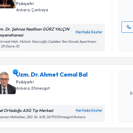
Psikiyatri
E-posta Ad
Ankara
, Çankaya
m. Dr. Şehnaz Neslihan GÜRZ YALÇIN
Haritada Göster
ayenehanesi
Kişisel
Randevu T
ılırmak Mah. Muhsin Yazıcıoğlu Caddesi Yeni Konak Apartmanı
okudum
 29 Daire :10
işlenm
Uzm. Dr. 
oluşturun. 
Uzm. Dr. Ahmet Cemal Bal
hazırlandığ
Psikiyatri
E-posta Ad
Ankara
, Etimesgut
B
el Ortadoğu ASG Tıp Merkezi
Haritada Göster
Kişisel
aman Mahallesi, 282. Sk. 4/B, 06793 Etimesgut/Ankara
okudum
işlenm
Randevu T