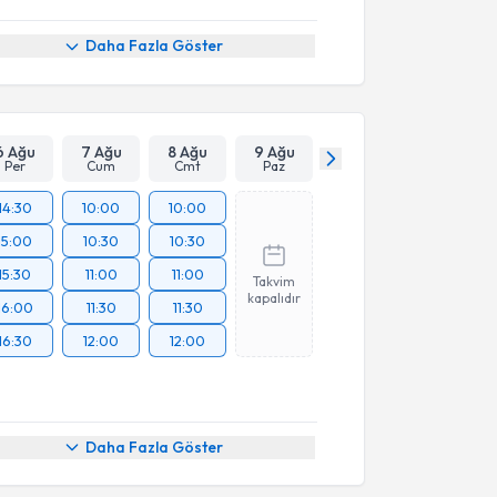
Daha Fazla Göster
6 Ağu
7 Ağu
8 Ağu
9 Ağu
Per
Cum
Cmt
Paz
14:30
10:00
10:00
15:00
10:30
10:30
15:30
11:00
11:00
Takvim
kapalıdır
16:00
11:30
11:30
16:30
12:00
12:00
Daha Fazla Göster