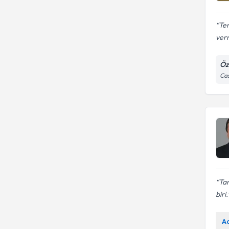
Tem
verm
Öz
Cas
Tan
biri.
A