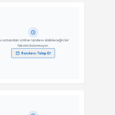
Takvim Talebini Gönder
Canan Firdevs Eren
için randevu takvimi talebi
Size bu uzmandan randevu almanız için bir takvim
ında e-posta ile bilgilendireceğiz.
resiniz
u uzmandan online randevu alabileceğin bir
takvimi bulunmuyor.
Randevu Talep Et
 verilerimin işlenmesine ilişkin
Aydınlatma Metni
'ni
 ve kişisel verilerimin belirtilen kapsamda
esini kabul ediyorum.
akvimi Talebi
Takvim Talebini Gönder
Vahap Ozan Kotan
için randevu takvimi talebi
Size bu uzmandan randevu almanız için bir takvim
ında e-posta ile bilgilendireceğiz.