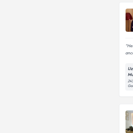
Her
anca
Uz
Mu
243
Gal