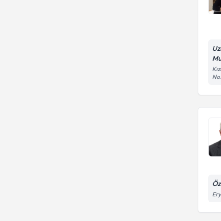
Uz
Mu
Kız
No:
Öz
Ery