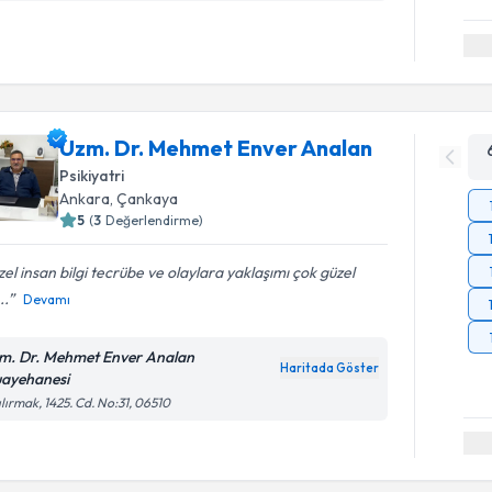
Uzm. Dr. Mehmet Enver Analan
Psikiyatri
Ankara
, Çankaya
5
(
3
Değerlendirme)
el insan bilgi tecrübe ve olaylara yaklaşımı çok güzel
..
Devamı
m. Dr. Mehmet Enver Analan
Haritada Göster
ayehanesi
ılırmak, 1425. Cd. No:31, 06510