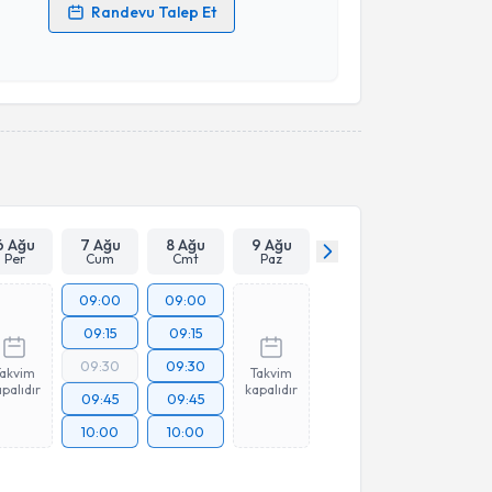
Randevu Talep Et
 verilerimin işlenmesine ilişkin
Aydınlatma Metni
'ni
 ve kişisel verilerimin belirtilen kapsamda
esini kabul ediyorum.
Takvim Talebini Gönder
6 Ağu
7 Ağu
8 Ağu
9 Ağu
Per
Cum
Cmt
Paz
09:00
09:00
09:15
09:15
09:30
09:30
Takvim
Takvim
palıdır
kapalıdır
09:45
09:45
10:00
10:00