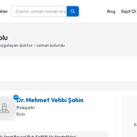
ikler
Blog
Kayıt Ol
olu
uygulayan doktor - uzman bulundu
Randevu T
Dr. Mehme
Size bu uzm
Dr. Mehmet Vehbi Şahin
hazırlandığ
Psikiyatri
Bolu
E-posta Ad
B