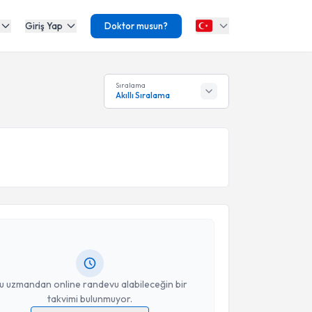
Giriş Yap
Doktor musun?
Sıralama
Akıllı Sıralama
akvimi Talebi
t Vehbi Şahin
için randevu takvimi talebi oluşturun.
andan randevu almanız için bir takvim
ında e-posta ile bilgilendireceğiz.
resiniz
u uzmandan online randevu alabileceğin bir
takvimi bulunmuyor.