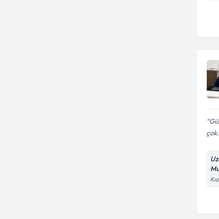
Empotans (İktidarsızlık)
Durumluk anksiyete ölçeği
Dr.
Erken Boşalma
Kanserde psikolojik destek
Halusinasyon
Luxopuncture yöntemi
Hipokondriazis
Okul Korkusu
Panik Atak
Güz
Psikolojik Bozukluk
çok.
Son Dönem Hastalarda Tepki
Uz
Mu
Kız