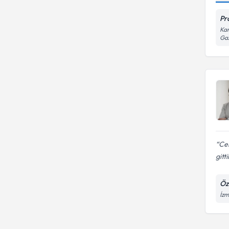
Pr
Kar
Ga
Cem
gitt
Öz
İzm