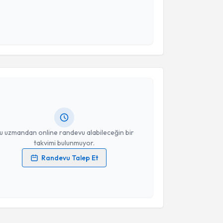
 ve kişisel verilerimin belirtilen kapsamda
esini kabul ediyorum.
akvimi Talebi
Takvim Talebini Gönder
emil Çelik
için randevu takvimi talebi oluşturun. Size
 randevu almanız için bir takvim hazırlandığında e-
lgilendireceğiz.
resiniz
u uzmandan online randevu alabileceğin bir
takvimi bulunmuyor.
Randevu Talep Et
 verilerimin işlenmesine ilişkin
Aydınlatma Metni
'ni
 ve kişisel verilerimin belirtilen kapsamda
esini kabul ediyorum.
Takvim Talebini Gönder