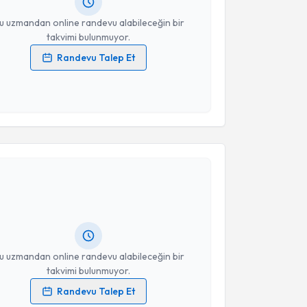
resiniz
u uzmandan online randevu alabileceğin bir
takvimi bulunmuyor.
Randevu Talep Et
 verilerimin işlenmesine ilişkin
Aydınlatma Metni
'ni
 ve kişisel verilerimin belirtilen kapsamda
esini kabul ediyorum.
akvimi Talebi
Takvim Talebini Gönder
Selçuk Aslan
için randevu takvimi talebi oluşturun.
andan randevu almanız için bir takvim
ında e-posta ile bilgilendireceğiz.
resiniz
u uzmandan online randevu alabileceğin bir
takvimi bulunmuyor.
Randevu Talep Et
 verilerimin işlenmesine ilişkin
Aydınlatma Metni
'ni