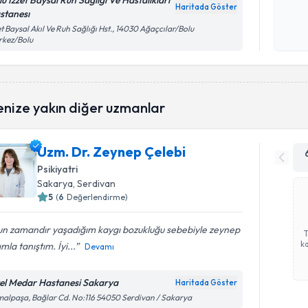
lu İzzet Baysal Ruh Sağliği Ve Hastaliklari
Haritada Göster
stanesı
Kişisel
et Baysal Akıl Ve Ruh Sağlığı Hst., 14030 Ağaçcılar/Bolu
okudum
rkez/Bolu
işlenm
enize yakın diğer uzmanlar
Uzm. Dr. Zeynep Çelebi
Psikiyatri
Sakarya
, Serdivan
5
(
6
Değerlendirme)
un zamandır yaşadığım kaygı bozukluğu sebebiyle zeynep
ka
mla tanıştım. İyi...
Devamı
el Medar Hastanesi Sakarya
Haritada Göster
alpaşa, Bağlar Cd. No:116 54050 Serdivan / Sakarya