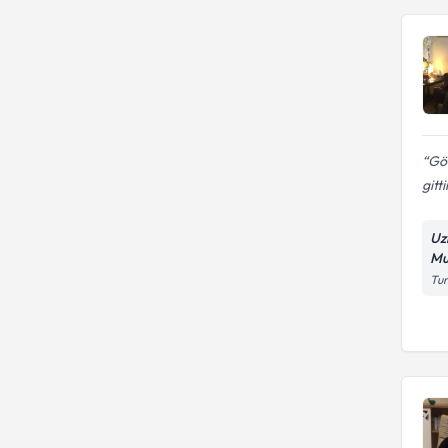
Gön
gitt
Uz
Mu
Tun