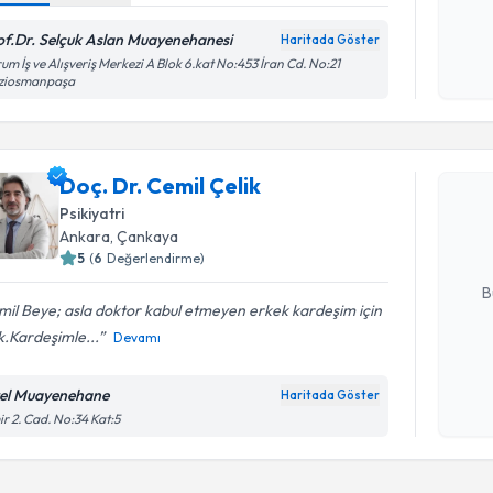
okudum
of.Dr. Selçuk Aslan Muayenehanesi
Haritada Göster
işlenm
um İş ve Alışveriş Merkezi A Blok 6.kat No:453 İran Cd. No:21
ziosmanpaşa
Randevu T
Doç. Dr. C
Doç. Dr. Cemil Çelik
bu uzmandan
Psikiyatri
posta ile bi
Ankara
, Çankaya
5
(
6
Değerlendirme)
E-posta Ad
B
il Beye; asla doktor kabul etmeyen erkek kardeşim için
ik.Kardeşimle...
Devamı
Kişisel
okudum
el Muayenehane
Haritada Göster
işlenm
ir 2. Cad. No:34 Kat:5