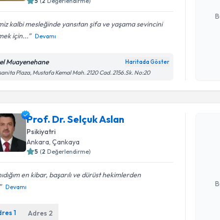
5
(
2
Değerlendirme)
E-posta Ad
B
iz kalbi mesleğinde yansıtan şifa ve yaşama sevincini
ek için...
Devamı
Kişisel
okudum
el Muayenehane
Haritada Göster
işlenm
anita Plaza, Mustafa Kemal Mah. 2120 Cad. 2156.Sk. No:20
Randevu T
Prof. Dr. Selçuk Aslan
Prof. Dr. 
Psikiyatri
Size bu uzm
Ankara
, Çankaya
hazırlandığ
5
(
2
Değerlendirme)
E-posta Ad
ıdığım en kibar, başarılı ve dürüst hekimlerden
B
Devamı
dres
1
Adres
2
Kişisel