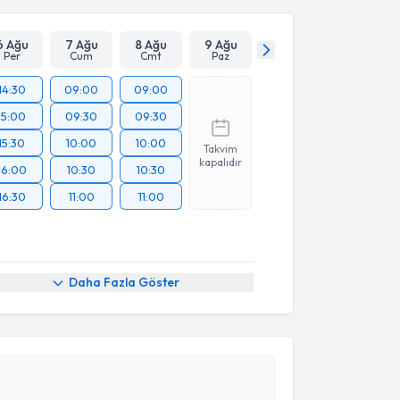
6 Ağu
7 Ağu
8 Ağu
9 Ağu
Per
Cum
Cmt
Paz
14:30
09:00
09:00
15:00
09:30
09:30
15:30
10:00
10:00
Takvim
kapalıdır
16:00
10:30
10:30
16:30
11:00
11:00
Daha Fazla Göster
akvimi Talebi
Şehnaz Neslihan Gürz Yalçın
için randevu takvimi
turun. Size bu uzmandan randevu almanız için bir
rlandığında e-posta ile bilgilendireceğiz.