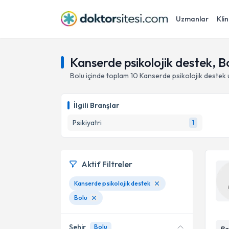
Uzmanlar
Klin
Kanserde psikolojik destek, B
Bolu
içinde toplam
10
Kanserde psikolojik destek
İlgili Branşlar
Psikiyatri
1
Aktif Filtreler
Kanserde psikolojik destek
Bolu
Şehir
Bolu