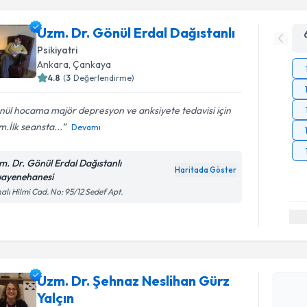
Uzm. Dr. Gönül Erdal Dağıstanlı
Psikiyatri
Ankara
, Çankaya
4.8
(
3
Değerlendirme)
ül hocama majör depresyon ve anksiyete tedavisi için
im.İlk seansta...
Devamı
m. Dr. Gönül Erdal Dağıstanlı
Haritada Göster
ayenehanesi
alı Hilmi Cad. No: 95/12 Sedef Apt.
Randevu T
Uzm. Dr. 
Uzm. Dr. Şehnaz Neslihan Gürz
talebi oluş
Yalçın
takvim hazı