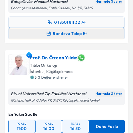
Bahçelievler Medipol Hastanesi
Haritada Göster
Çobançesme Mahallesi, Fatih Caddesi, No:1/8, 34196
0 (850) 811 32 74
Randevu Takvimi Talebi
Randevu Talep Et
Doç. Dr. Melih Şimşek
için randevu takvimi talebi
oluşturun. Size bu uzmandan randevu almanız için bir
takvim hazırlandığında e-posta ile bilgilendireceğiz.
Prof. Dr. Özcan Yıldız
Tıbbi Onkoloji
E-posta Adresiniz
İstanbul
, Küçükçekmece
5
(
1
Değerlendirme)
Biruni Üniversitesi Tıp Fakültesi Hastanesi
Haritada Göster
Kişisel verilerimin işlenmesine ilişkin
Aydınlatma
Gültepe, Halkalı Cd No: 99, 34295 Küçükçekmece/İstanbul
Metni
'ni okudum ve kişisel verilerimin belirtilen
kapsamda işlenmesini kabul ediyorum.
En Yakın Saatler
10 Ağu
10 Ağu
10 Ağu
Daha Fazla
Takvim Talebini Gönder
11:00
16:00
16:30