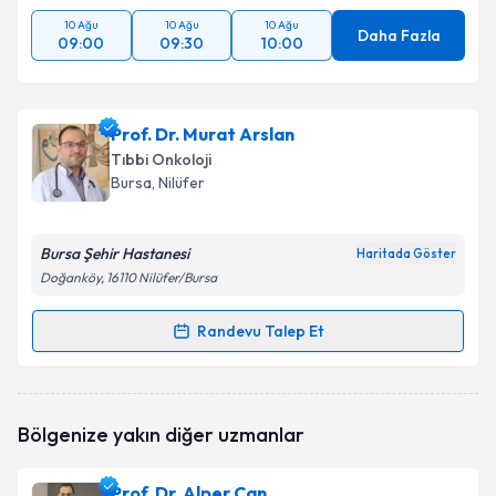
10 Ağu
10 Ağu
10 Ağu
Daha Fazla
09:00
09:30
10:00
Prof. Dr. Murat Arslan
Tıbbi Onkoloji
Bursa
, Nilüfer
Bursa Şehir Hastanesi
Haritada Göster
Doğanköy, 16110 Nilüfer/Bursa
Randevu Talep Et
Randevu Takvimi Talebi
Prof. Dr. Murat Arslan
için randevu takvimi talebi
Bölgenize yakın diğer uzmanlar
oluşturun. Size bu uzmandan randevu almanız için bir
takvim hazırlandığında e-posta ile bilgilendireceğiz.
Prof. Dr. Alper Can