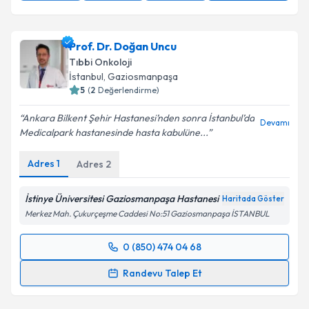
Prof. Dr. Doğan Uncu
Tıbbi Onkoloji
İstanbul
, Gaziosmanpaşa
5
(
2
Değerlendirme)
Ankara Bilkent Şehir Hastanesi’nden sonra İstanbul’da
Devamı
Medicalpark hastanesinde hasta kabulüne...
Adres
1
Adres
2
İstinye Üniversitesi Gaziosmanpaşa Hastanesi
Haritada Göster
Merkez Mah. Çukurçeşme Caddesi No:51 Gaziosmanpaşa İSTANBUL
0 (850) 474 04 68
Randevu Takvimi Talebi
Randevu Talep Et
Prof. Dr. Doğan Uncu
için randevu takvimi talebi