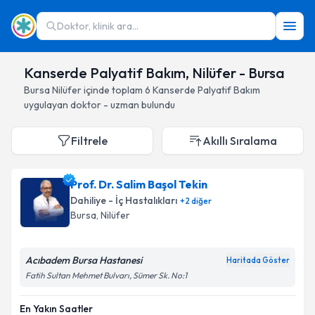
Doktor, klinik ara...
Kanserde Palyatif Bakım, Nilüfer - Bursa
Bursa
Nilüfer
içinde toplam
6
Kanserde Palyatif Bakım
uygulayan doktor - uzman bulundu
Filtrele
Akıllı Sıralama
Prof. Dr. Salim Başol Tekin
Dahiliye - İç Hastalıkları
+
2
diğer
Bursa
, Nilüfer
Acıbadem Bursa Hastanesi
Haritada Göster
Fatih Sultan Mehmet Bulvarı, Sümer Sk. No:1
En Yakın Saatler