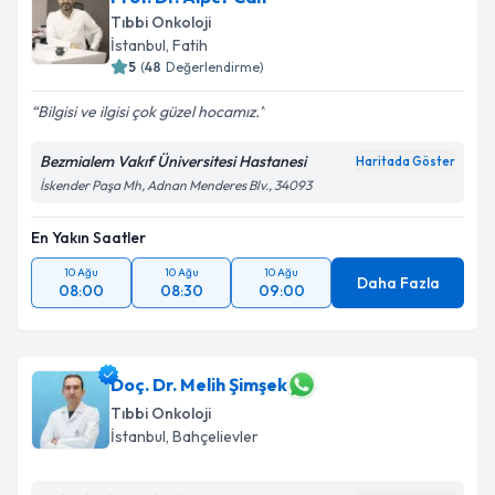
E-posta Adresiniz
Tıbbi Onkoloji
İstanbul
, Fatih
5
(
48
Değerlendirme)
Bilgisi ve ilgisi çok güzel hocamız.
Kişisel verilerimin işlenmesine ilişkin
Aydınlatma
Metni
'ni okudum ve kişisel verilerimin belirtilen
Bezmialem Vakıf Üniversitesi Hastanesi
kapsamda işlenmesini kabul ediyorum.
Haritada Göster
İskender Paşa Mh, Adnan Menderes Blv., 34093
Takvim Talebini Gönder
En Yakın Saatler
10 Ağu
10 Ağu
10 Ağu
Daha Fazla
08:00
08:30
09:00
Doç. Dr. Melih Şimşek
Tıbbi Onkoloji
İstanbul
, Bahçelievler