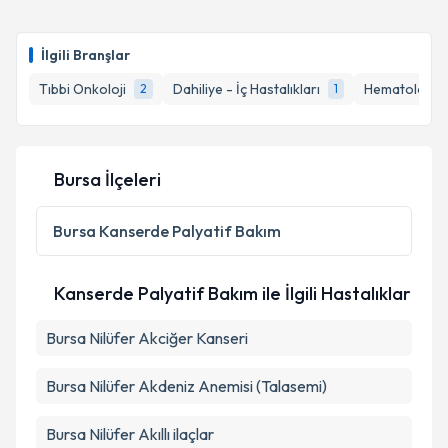
oluşturun. Size bu uzmandan randevu almanız için bir
takvim hazırlandığında e-posta ile bilgilendireceğiz.
İlgili Branşlar
E-posta Adresiniz
Tıbbi Onkoloji
Dahiliye - İç Hastalıkları
Hematoloji
2
1
Kişisel verilerimin işlenmesine ilişkin
Aydınlatma
Bursa İlçeleri
Metni
'ni okudum ve kişisel verilerimin belirtilen
kapsamda işlenmesini kabul ediyorum.
Bursa
Kanserde Palyatif Bakım
Takvim Talebini Gönder
Kanserde Palyatif Bakım ile İlgili Hastalıklar
Bursa Nilüfer Akciğer Kanseri
Bursa Nilüfer Akdeniz Anemisi (Talasemi)
Bursa Nilüfer Akıllı ilaçlar