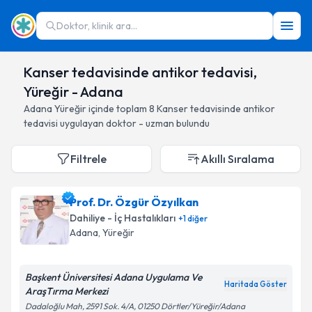
Doktor, klinik ara...
Kanser tedavisinde antikor tedavisi,
Yüreğir - Adana
Adana
Yüreğir
içinde toplam
8
Kanser tedavisinde antikor
tedavisi
uygulayan doktor - uzman bulundu
Filtrele
Akıllı Sıralama
Prof. Dr. Özgür Özyılkan
Dahiliye - İç Hastalıkları
+
1
diğer
Adana
, Yüreğir
Başkent Üniversitesi Adana Uygulama Ve
Haritada Göster
AraşTırma Merkezi
Dadaloğlu Mah, 2591 Sok. 4/A, 01250 Dörtler/Yüreğir/Adana