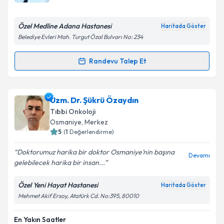
bilgilendireceğiz.
E-posta Adresiniz
Özel Medline Adana Hastanesi
Haritada Göster
Belediye Evleri Mah. Turgut Özal Bulvarı No: 234
Randevu Talep Et
Randevu Takvimi Talebi
Kişisel verilerimin işlenmesine ilişkin
Aydınlatma
Metni
'ni okudum ve kişisel verilerimin belirtilen
kapsamda işlenmesini kabul ediyorum.
Doç. Dr. Hakan Sakallı
için randevu takvimi talebi
Uzm. Dr. Şükrü Özaydın
oluşturun. Size bu uzmandan randevu almanız için bir
Tıbbi Onkoloji
takvim hazırlandığında e-posta ile bilgilendireceğiz.
Takvim Talebini Gönder
Osmaniye
, Merkez
5
(
1
Değerlendirme)
E-posta Adresiniz
Doktorumuz harika bir doktor Osmaniye’nin başına
Devamı
gelebilecek harika bir insan...
Özel Yeni Hayat Hastanesi
Haritada Göster
Kişisel verilerimin işlenmesine ilişkin
Aydınlatma
Mehmet Akif Ersoy, Atatürk Cd. No:395, 80010
Metni
'ni okudum ve kişisel verilerimin belirtilen
kapsamda işlenmesini kabul ediyorum.
En Yakın Saatler