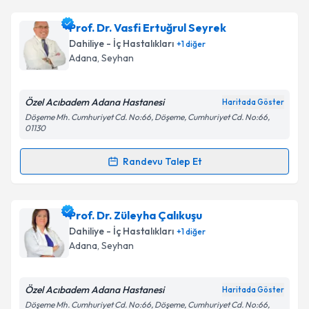
takvim hazırlandığında e-posta ile bilgilendireceğiz.
Prof. Dr. Vasfi Ertuğrul Seyrek
E-posta Adresiniz
Dahiliye - İç Hastalıkları
+
1
diğer
Adana
, Seyhan
Özel Acıbadem Adana Hastanesi
Kişisel verilerimin işlenmesine ilişkin
Aydınlatma
Haritada Göster
Metni
'ni okudum ve kişisel verilerimin belirtilen
Döşeme Mh. Cumhuriyet Cd. No:66, Döşeme, Cumhuriyet Cd. No:66,
01130
kapsamda işlenmesini kabul ediyorum.
Randevu Talep Et
Randevu Takvimi Talebi
Takvim Talebini Gönder
Prof. Dr. Vasfi Ertuğrul Seyrek
için randevu takvimi
Prof. Dr. Züleyha Çalıkuşu
talebi oluşturun. Size bu uzmandan randevu almanız
Dahiliye - İç Hastalıkları
+
1
diğer
için bir takvim hazırlandığında e-posta ile
Adana
, Seyhan
bilgilendireceğiz.
E-posta Adresiniz
Özel Acıbadem Adana Hastanesi
Haritada Göster
Döşeme Mh. Cumhuriyet Cd. No:66, Döşeme, Cumhuriyet Cd. No:66,