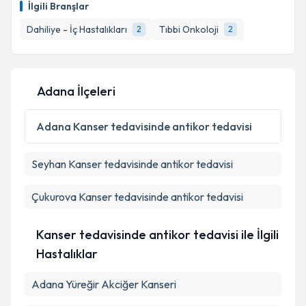
İlgili Branşlar
takvim hazırlandığında e-posta ile bilgilendireceğiz.
Dahiliye - İç Hastalıkları
Tıbbi Onkoloji
2
2
E-posta Adresiniz
Adana İlçeleri
Kişisel verilerimin işlenmesine ilişkin
Aydınlatma
Metni
'ni okudum ve kişisel verilerimin belirtilen
Adana
Kanser tedavisinde antikor tedavisi
kapsamda işlenmesini kabul ediyorum.
Seyhan
Kanser tedavisinde antikor tedavisi
Takvim Talebini Gönder
Çukurova
Kanser tedavisinde antikor tedavisi
Kanser tedavisinde antikor tedavisi ile İlgili
Hastalıklar
Adana Yüreğir Akciğer Kanseri