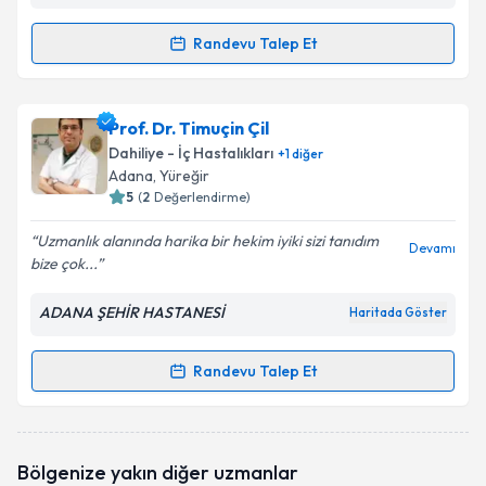
Randevu Talep Et
Randevu Takvimi Talebi
Prof. Dr. Özgür Özyılkan
için randevu takvimi talebi
Prof. Dr. Timuçin Çil
oluşturun. Size bu uzmandan randevu almanız için bir
Dahiliye - İç Hastalıkları
+
1
diğer
takvim hazırlandığında e-posta ile bilgilendireceğiz.
Adana
, Yüreğir
5
(
2
Değerlendirme)
E-posta Adresiniz
Uzmanlık alanında harika bir hekim iyiki sizi tanıdım
Devamı
bize çok...
ADANA ŞEHİR HASTANESİ
Haritada Göster
Kişisel verilerimin işlenmesine ilişkin
Aydınlatma
Metni
'ni okudum ve kişisel verilerimin belirtilen
kapsamda işlenmesini kabul ediyorum.
Randevu Talep Et
Randevu Takvimi Talebi
Takvim Talebini Gönder
Prof. Dr. Timuçin Çil
için randevu takvimi talebi
Bölgenize yakın diğer uzmanlar
oluşturun. Size bu uzmandan randevu almanız için bir