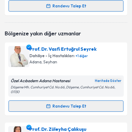
Randevu Talep Et
Randevu Takvimi Talebi
Doç. Dr. Hakan Sakallı
için randevu takvimi talebi
Bölgenize yakın diğer uzmanlar
oluşturun. Size bu uzmandan randevu almanız için bir
takvim hazırlandığında e-posta ile bilgilendireceğiz.
Prof. Dr. Vasfi Ertuğrul Seyrek
E-posta Adresiniz
Dahiliye - İç Hastalıkları
+
1
diğer
Adana
, Seyhan
Özel Acıbadem Adana Hastanesi
Kişisel verilerimin işlenmesine ilişkin
Aydınlatma
Haritada Göster
Metni
'ni okudum ve kişisel verilerimin belirtilen
Döşeme Mh. Cumhuriyet Cd. No:66, Döşeme, Cumhuriyet Cd. No:66,
01130
kapsamda işlenmesini kabul ediyorum.
Randevu Talep Et
Randevu Takvimi Talebi
Takvim Talebini Gönder
Prof. Dr. Vasfi Ertuğrul Seyrek
için randevu takvimi
Prof. Dr. Züleyha Çalıkuşu