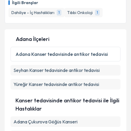
İlgili Branşlar
takvim hazırlandığında e-posta ile bilgilendireceğiz.
Dahiliye - İç Hastalıkları
Tıbbi Onkoloji
1
1
E-posta Adresiniz
Adana İlçeleri
Kişisel verilerimin işlenmesine ilişkin
Aydınlatma
Metni
'ni okudum ve kişisel verilerimin belirtilen
Adana
Kanser tedavisinde antikor tedavisi
kapsamda işlenmesini kabul ediyorum.
Seyhan
Kanser tedavisinde antikor tedavisi
Takvim Talebini Gönder
Yüreğir
Kanser tedavisinde antikor tedavisi
Kanser tedavisinde antikor tedavisi ile İlgili
Hastalıklar
Adana Çukurova Göğüs Kanseri