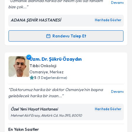
Uzmanlık alanında harika bir hekim iyiki sizi tanıdım
Devamı
bize çok...
ADANA ŞEHİR HASTANESİ
Haritada Göster
Kişisel verilerimin işlenmesine ilişkin
Aydınlatma
Metni
'ni okudum ve kişisel verilerimin belirtilen
kapsamda işlenmesini kabul ediyorum.
Randevu Talep Et
Randevu Takvimi Talebi
Takvim Talebini Gönder
Prof. Dr. Timuçin Çil
için randevu takvimi talebi
Uzm. Dr. Şükrü Özaydın
oluşturun. Size bu uzmandan randevu almanız için bir
Tıbbi Onkoloji
takvim hazırlandığında e-posta ile bilgilendireceğiz.
Osmaniye
, Merkez
5
(
1
Değerlendirme)
E-posta Adresiniz
Doktorumuz harika bir doktor Osmaniye’nin başına
Devamı
gelebilecek harika bir insan...
Özel Yeni Hayat Hastanesi
Haritada Göster
Kişisel verilerimin işlenmesine ilişkin
Aydınlatma
Mehmet Akif Ersoy, Atatürk Cd. No:395, 80010
Metni
'ni okudum ve kişisel verilerimin belirtilen
kapsamda işlenmesini kabul ediyorum.
En Yakın Saatler