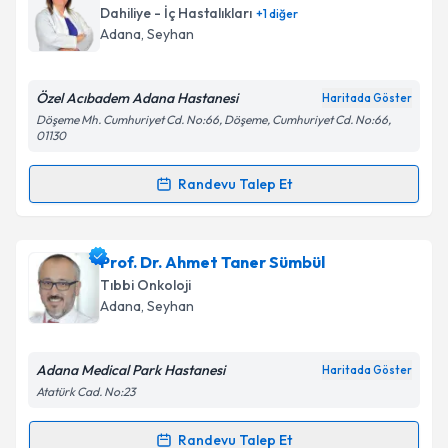
talebi oluşturun. Size bu uzmandan randevu almanız
Dahiliye - İç Hastalıkları
+
1
diğer
için bir takvim hazırlandığında e-posta ile
Adana
, Seyhan
bilgilendireceğiz.
E-posta Adresiniz
Özel Acıbadem Adana Hastanesi
Haritada Göster
Döşeme Mh. Cumhuriyet Cd. No:66, Döşeme, Cumhuriyet Cd. No:66,
01130
Randevu Talep Et
Kişisel verilerimin işlenmesine ilişkin
Aydınlatma
Randevu Takvimi Talebi
Metni
'ni okudum ve kişisel verilerimin belirtilen
kapsamda işlenmesini kabul ediyorum.
Prof. Dr. Züleyha Çalıkuşu
için randevu takvimi
Prof. Dr. Ahmet Taner Sümbül
talebi oluşturun. Size bu uzmandan randevu almanız
Tıbbi Onkoloji
Takvim Talebini Gönder
için bir takvim hazırlandığında e-posta ile
Adana
, Seyhan
bilgilendireceğiz.
E-posta Adresiniz
Adana Medical Park Hastanesi
Haritada Göster
Atatürk Cad. No:23
Randevu Talep Et