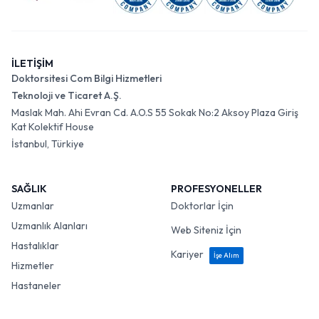
İLETİŞİM
Doktorsitesi Com Bilgi Hizmetleri
Teknoloji ve Ticaret A.Ş.
Maslak Mah. Ahi Evran Cd. A.O.S 55 Sokak No:2 Aksoy Plaza Giriş
Kat Kolektif House
İstanbul, Türkiye
SAĞLIK
PROFESYONELLER
Uzmanlar
Doktorlar İçin
Uzmanlık Alanları
Web Siteniz İçin
Hastalıklar
Kariyer
İşe Alım
Hizmetler
Hastaneler