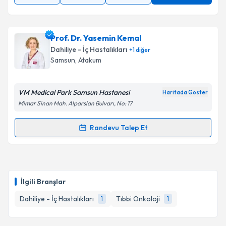
Prof. Dr. Yasemin Kemal
Dahiliye - İç Hastalıkları
+
1
diğer
Samsun
, Atakum
VM Medical Park Samsun Hastanesi
Haritada Göster
Mimar Sinan Mah. Alparslan Bulvarı, No: 17
Randevu Talep Et
Randevu Takvimi Talebi
Prof. Dr. Yasemin Kemal
için randevu takvimi talebi
oluşturun. Size bu uzmandan randevu almanız için bir
İlgili Branşlar
takvim hazırlandığında e-posta ile bilgilendireceğiz.
Dahiliye - İç Hastalıkları
Tıbbi Onkoloji
1
1
E-posta Adresiniz