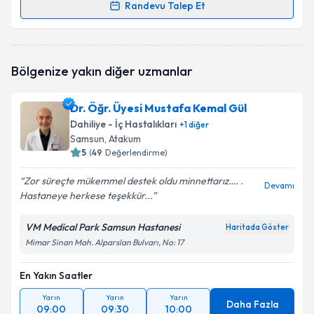
Randevu Talep Et
Randevu Takvimi Talebi
Dr. Öğr. Üyesi Cengiz Akosman
için randevu takvimi
Bölgenize yakın diğer uzmanlar
talebi oluşturun. Size bu uzmandan randevu almanız
için bir takvim hazırlandığında e-posta ile
bilgilendireceğiz.
Dr. Öğr. Üyesi Mustafa Kemal Gül
Dahiliye - İç Hastalıkları
+
1
diğer
E-posta Adresiniz
Samsun
, Atakum
5
(
49
Değerlendirme)
Zor süreçte mükemmel destek oldu minnettarız…. .
Devamı
Hastaneye herkese teşekkür...
Kişisel verilerimin işlenmesine ilişkin
Aydınlatma
Metni
'ni okudum ve kişisel verilerimin belirtilen
kapsamda işlenmesini kabul ediyorum.
VM Medical Park Samsun Hastanesi
Haritada Göster
Mimar Sinan Mah. Alparslan Bulvarı, No: 17
Takvim Talebini Gönder
En Yakın Saatler
Yarın
Yarın
Yarın
Daha Fazla
09:00
09:30
10:00