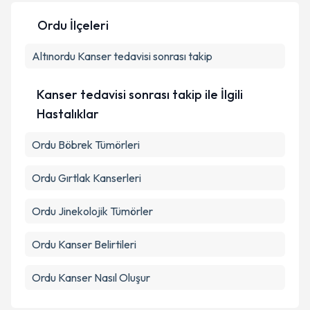
Ordu İlçeleri
Kişisel verilerimin işlenmesine ilişkin
Aydınlatma
Altınordu
Metni
Kanser tedavisi sonrası takip
'ni okudum ve kişisel verilerimin belirtilen
kapsamda işlenmesini kabul ediyorum.
Kanser tedavisi sonrası takip ile İlgili
Takvim Talebini Gönder
Hastalıklar
Ordu Böbrek Tümörleri
Ordu Gırtlak Kanserleri
Ordu Jinekolojik Tümörler
Ordu Kanser Belirtileri
Ordu Kanser Nasıl Oluşur