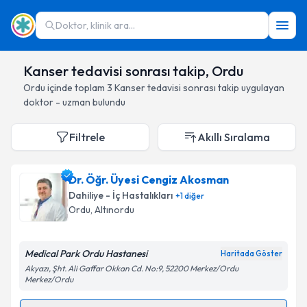
Doktor, klinik ara...
Kanser tedavisi sonrası takip, Ordu
Ordu
içinde toplam
3
Kanser tedavisi sonrası takip
uygulayan
doktor - uzman bulundu
Filtrele
Akıllı Sıralama
Dr. Öğr. Üyesi Cengiz Akosman
Dahiliye - İç Hastalıkları
+
1
diğer
Ordu
, Altınordu
Medical Park Ordu Hastanesi
Haritada Göster
Akyazı, Şht. Ali Gaffar Okkan Cd. No:9, 52200 Merkez/Ordu
Merkez/Ordu