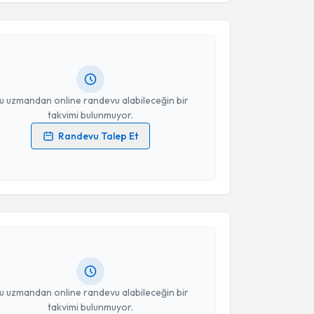
Tezcan Kaya
için randevu takvimi talebi oluşturun.
Takvim Talebini Gönder
andan randevu almanız için bir takvim
ında e-posta ile bilgilendireceğiz.
resiniz
u uzmandan online randevu alabileceğin bir
takvimi bulunmuyor.
Randevu Talep Et
 verilerimin işlenmesine ilişkin
Aydınlatma Metni
'ni
 ve kişisel verilerimin belirtilen kapsamda
akvimi Talebi
esini kabul ediyorum.
İbrahim Vedat Bayoğlu
için randevu takvimi talebi
Takvim Talebini Gönder
Size bu uzmandan randevu almanız için bir takvim
ında e-posta ile bilgilendireceğiz.
resiniz
u uzmandan online randevu alabileceğin bir
takvimi bulunmuyor.