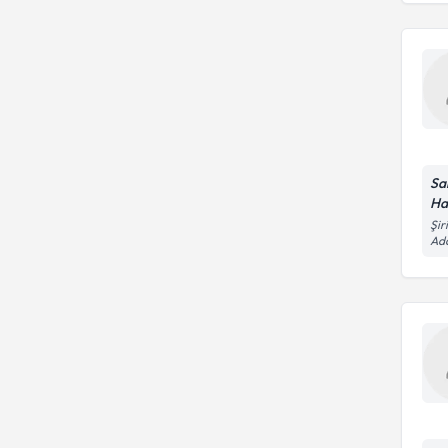
Sa
Ha
Şir
Ad