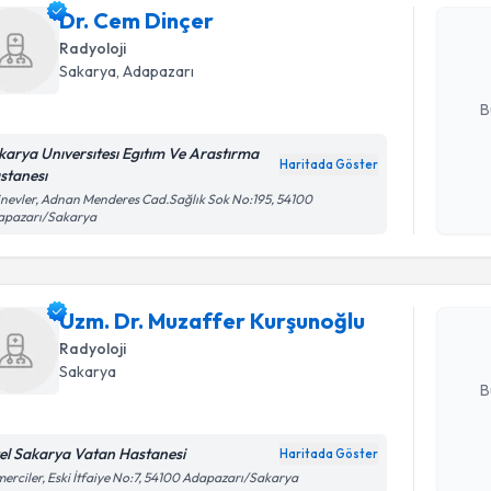
uzmandan ra
Dr. Cem Dinçer
posta ile bi
Radyoloji
Sakarya
, Adapazarı
E-posta Ad
B
karya Unıversıtesı Egıtım Ve Arastırma
Haritada Göster
stanesı
Kişisel
Randevu T
inevler, Adnan Menderes Cad.Sağlık Sok No:195, 54100
okudum
apazarı/Sakarya
işlenm
Uzm. Dr. 
oluşturun. 
Uzm. Dr. Muzaffer Kurşunoğlu
hazırlandığ
Radyoloji
E-posta Ad
Sakarya
B
el Sakarya Vatan Hastanesi
Haritada Göster
Kişisel
erciler, Eski İtfaiye No:7, 54100 Adapazarı/Sakarya