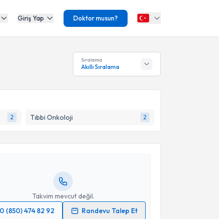
Giriş Yap
Doktor musun?
Sıralama
Akıllı Sıralama
akvimi Talebi
Tıbbi Onkoloji
2
2
Nalan Kuzu
için randevu takvimi talebi oluşturun. Size
 randevu almanız için bir takvim hazırlandığında e-
lgilendireceğiz.
resiniz
Takvim mevcut değil.
0 (850) 474 82 92
Randevu Talep Et