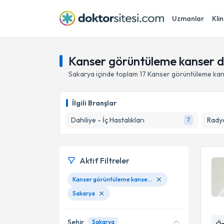
Uzmanlar
Klin
Kanser görüntüleme kanser d
Sakarya
içinde toplam
17
Kanser görüntüleme kan
İlgili Branşlar
Dahiliye - İç Hastalıkları
Radyo
7
Aktif Filtreler
Kanser görüntüleme kanser deteksiyonu
Sakarya
Şehir
Sakarya