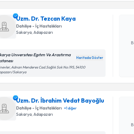
Uzm. Dr. 
Size bu uzm
Uzm. Dr. Tezcan Kaya
hazırlandığ
Dahiliye - İç Hastalıkları
Sakarya
, Adapazarı
E-posta Ad
B
karya Unıversıtesı Egıtım Ve Arastırma
Haritada Göster
stanesı
Kişisel
inevler, Adnan Menderes Cad.Sağlık Sok No:195, 54100
okudum
apazarı/Sakarya
Randevu T
işlenm
Uzm. Dr. 
oluşturun. 
Uzm. Dr. İbrahim Vedat Bayoğlu
hazırlandığ
Dahiliye - İç Hastalıkları
+
1
diğer
Sakarya
, Adapazarı
E-posta Ad
B