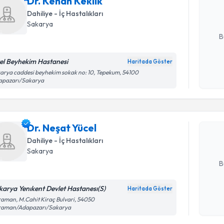
Dr. Kenan Keklik
posta ile bi
Dahiliye - İç Hastalıkları
E-posta Ad
Sakarya
B
el Beyhekim Hastanesi
Haritada Göster
Kişisel
arya caddesi beyhekim sokak no: 10, Tepekum, 54100
Randevu T
apazarı/Sakarya
okudum
işlenm
Dr. Neşat 
uzmandan ra
Dr. Neşat Yücel
posta ile bi
Dahiliye - İç Hastalıkları
E-posta Ad
Sakarya
B
karya Yenıkent Devlet Hastanesı(S)
Haritada Göster
Kişisel
aman, M.Cahit Kiraç Bulvari, 54050
raman/Adapazarı/Sakarya
Randevu T
okudum
işlenm