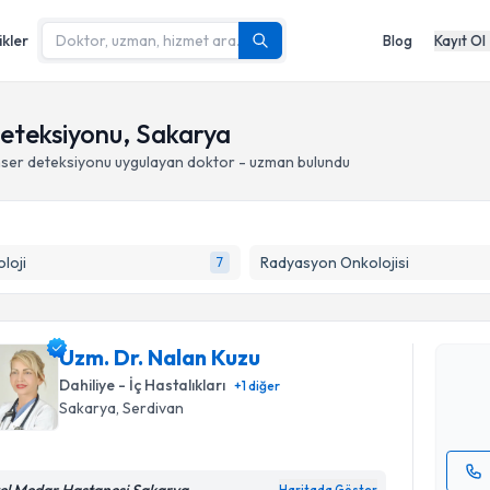
ikler
Blog
Kayıt Ol
eteksiyonu, Sakarya
ser deteksiyonu
uygulayan doktor - uzman bulundu
Randevu T
loji
Radyasyon Onkolojisi
7
Uzm. Dr. 
bu uzmandan
Uzm. Dr. Nalan Kuzu
posta ile bi
Dahiliye - İç Hastalıkları
+
1
diğer
E-posta Ad
Sakarya
, Serdivan