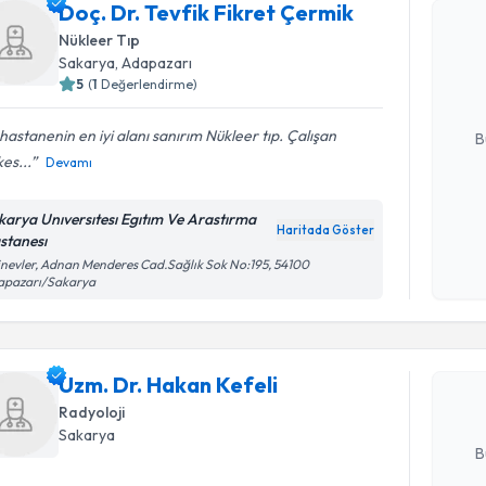
Doç. Dr. Tevfik Fikret Çermik
Doç. Dr. T
Nükleer Tıp
oluşturun. 
Sakarya
, Adapazarı
hazırlandığ
5
(
1
Değerlendirme)
E-posta Ad
hastanenin en iyi alanı sanırım Nükleer tıp. Çalışan
B
es...
Devamı
Kişisel
karya Unıversıtesı Egıtım Ve Arastırma
Haritada Göster
okudum
stanesı
işlenm
Randevu T
inevler, Adnan Menderes Cad.Sağlık Sok No:195, 54100
apazarı/Sakarya
Uzm. Dr. 
Size bu uzm
Uzm. Dr. Hakan Kefeli
hazırlandığ
Radyoloji
E-posta Ad
Sakarya
B