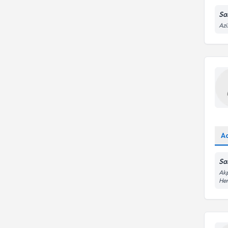
Sa
Azi
A
Sa
Akp
He