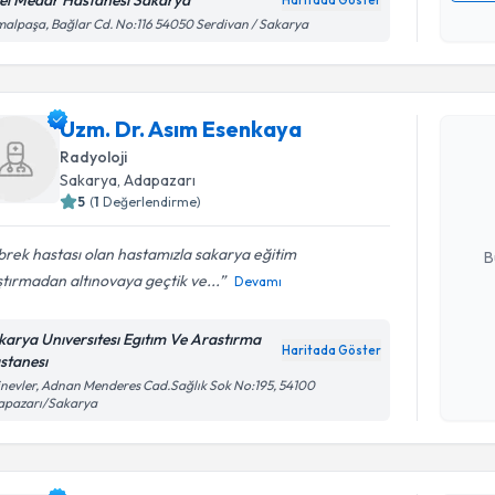
el Medar Hastanesi Sakarya
Haritada Göster
Kişisel
alpaşa, Bağlar Cd. No:116 54050 Serdivan / Sakarya
okudum
işlenm
Randevu T
Uzm. Dr. Asım Esenkaya
Uzm. Dr. 
Radyoloji
Size bu uzm
Sakarya
, Adapazarı
hazırlandığ
5
(
1
Değerlendirme)
E-posta Ad
rek hastası olan hastamızla sakarya eğitim
B
tırmadan altınovaya geçtik ve...
Devamı
Kişisel
karya Unıversıtesı Egıtım Ve Arastırma
Haritada Göster
okudum
stanesı
işlenm
inevler, Adnan Menderes Cad.Sağlık Sok No:195, 54100
apazarı/Sakarya
Randevu T