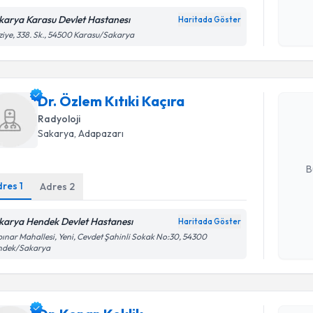
karya Karasu Devlet Hastanesı
Haritada Göster
Kişisel
ziye, 338. Sk., 54500 Karasu/Sakarya
okudum
Randevu T
işlenm
Dr. Özlem 
Dr. Özlem Kıtıki Kaçıra
Size bu uzm
Radyoloji
hazırlandığ
Sakarya
, Adapazarı
E-posta Ad
B
dres
1
Adres
2
Kişisel
karya Hendek Devlet Hastanesı
Haritada Göster
okudum
ınar Mahallesi, Yeni, Cevdet Şahinli Sokak No:30, 54300
Randevu T
işlenm
ndek/Sakarya
Dr. Kenan
uzmandan ra