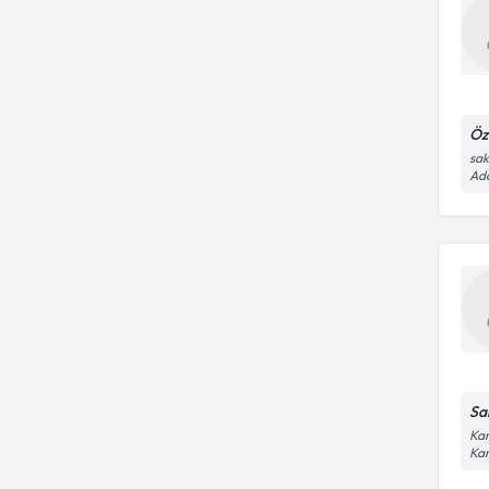
Öz
sak
Ad
Sa
Kar
Ka