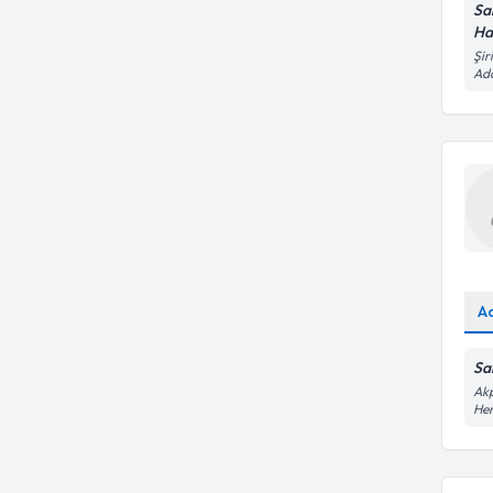
Sa
Ha
Şir
Ad
A
Sa
Akp
He