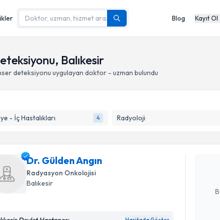
ikler
Blog
Kayıt Ol
teksiyonu, Balıkesir
nser deteksiyonu
uygulayan doktor - uzman bulundu
Randevu T
ye - İç Hastalıkları
Radyoloji
4
Dr. Gülde
uzmandan ra
Dr. Gülden Angın
posta ile bi
Radyasyon Onkolojisi
E-posta Ad
Balıkesir
B