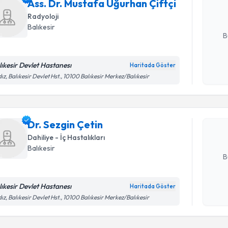
Ass. Dr. Mustafa Uğurhan Çiftçi
hazırlandığ
Radyoloji
E-posta Ad
Balıkesir
B
lıkesir Devlet Hastanesı
Haritada Göster
Randevu T
Kişisel
dız, Balıkesir Devlet Hst., 10100 Balıkesir Merkez/Balıkesir
okudum
işlenm
Dr. Sezgin
uzmandan ra
Dr. Sezgin Çetin
posta ile bi
Dahiliye - İç Hastalıkları
E-posta Ad
Balıkesir
B
lıkesir Devlet Hastanesı
Haritada Göster
Randevu T
Kişisel
dız, Balıkesir Devlet Hst., 10100 Balıkesir Merkez/Balıkesir
okudum
işlenm
Dr. Coşkun