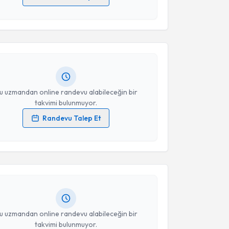
akvimi Talebi
 verilerimin işlenmesine ilişkin
Aydınlatma Metni
'ni
 ve kişisel verilerimin belirtilen kapsamda
esini kabul ediyorum.
urat Hayar
için randevu takvimi talebi oluşturun. Size
 randevu almanız için bir takvim hazırlandığında e-
lgilendireceğiz.
Takvim Talebini Gönder
resiniz
u uzmandan online randevu alabileceğin bir
takvimi bulunmuyor.
Randevu Talep Et
akvimi Talebi
 verilerimin işlenmesine ilişkin
Aydınlatma Metni
'ni
 ve kişisel verilerimin belirtilen kapsamda
esini kabul ediyorum.
Ezirmik
için randevu takvimi talebi oluşturun. Size bu
ndevu almanız için bir takvim hazırlandığında e-
lgilendireceğiz.
Takvim Talebini Gönder
resiniz
u uzmandan online randevu alabileceğin bir
takvimi bulunmuyor.