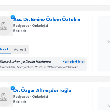
işlenm
Ass. Dr. 
Ass. Dr. Emine Özlem Öztekin
oluşturun. 
hazırlandığ
Radyasyon Onkolojisi
Balıkesir
E-posta Ad
B
dres
1
Adres
2
Kişisel
likesır Burhanıye Devlet Hastanesı
Haritada Göster
Randevu T
okudum
keme Mah., Hürriyet Cad. No:25, 10700 Burhaniye/Balıkesir
işlenm
Dr. Özgür
oluşturun. 
Dr. Özgür Altmışdörtoğlu
hazırlandığ
Radyasyon Onkolojisi
E-posta Ad
Balıkesir
B