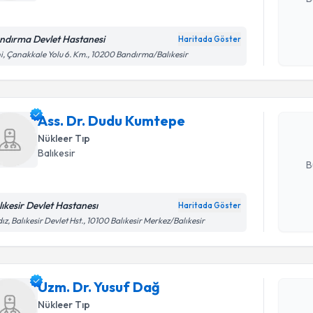
ndırma Devlet Hastanesi
Haritada Göster
Randevu T
Kişisel
i, Çanakkale Yolu 6. Km., 10200 Bandırma/Balıkesir
okudum
işlenm
Ass. Dr. 
Size bu uzm
Ass. Dr. Dudu Kumtepe
hazırlandığ
Nükleer Tıp
E-posta Ad
Balıkesir
B
lıkesir Devlet Hastanesı
Haritada Göster
Randevu T
Kişisel
dız, Balıkesir Devlet Hst., 10100 Balıkesir Merkez/Balıkesir
okudum
işlenm
Uzm. Dr. 
bu uzmandan
Uzm. Dr. Yusuf Dağ
posta ile bi
Nükleer Tıp
E-posta Ad