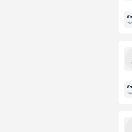
Ba
Yen
Ba
Yıl