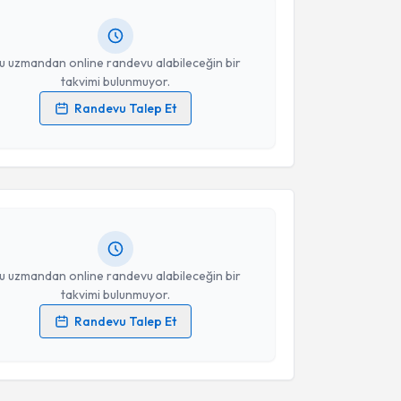
ında e-posta ile bilgilendireceğiz.
resiniz
u uzmandan online randevu alabileceğin bir
takvimi bulunmuyor.
Randevu Talep Et
akvimi Talebi
 verilerimin işlenmesine ilişkin
Aydınlatma Metni
'ni
 ve kişisel verilerimin belirtilen kapsamda
esini kabul ediyorum.
 Çetin
için randevu takvimi talebi oluşturun. Size bu
ndevu almanız için bir takvim hazırlandığında e-
lgilendireceğiz.
Takvim Talebini Gönder
resiniz
u uzmandan online randevu alabileceğin bir
takvimi bulunmuyor.
Randevu Talep Et
akvimi Talebi
 verilerimin işlenmesine ilişkin
Aydınlatma Metni
'ni
 ve kişisel verilerimin belirtilen kapsamda
esini kabul ediyorum.
 Fiskeci
için randevu takvimi talebi oluşturun. Size bu