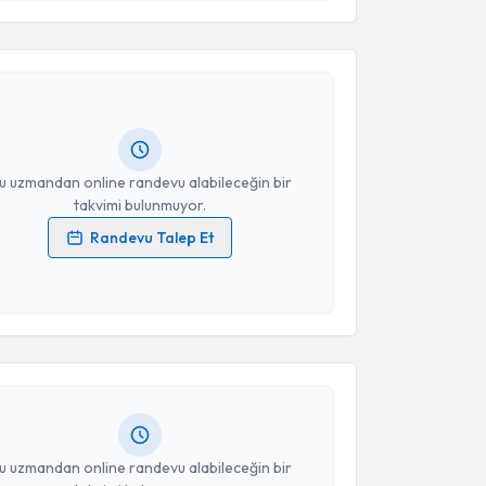
esini kabul ediyorum.
Emine Özlem Öztekin
için randevu takvimi talebi
Takvim Talebini Gönder
Size bu uzmandan randevu almanız için bir takvim
ında e-posta ile bilgilendireceğiz.
resiniz
u uzmandan online randevu alabileceğin bir
takvimi bulunmuyor.
Randevu Talep Et
 verilerimin işlenmesine ilişkin
Aydınlatma Metni
'ni
akvimi Talebi
 ve kişisel verilerimin belirtilen kapsamda
esini kabul ediyorum.
 Altmışdörtoğlu
için randevu takvimi talebi
Takvim Talebini Gönder
Size bu uzmandan randevu almanız için bir takvim
ında e-posta ile bilgilendireceğiz.
resiniz
u uzmandan online randevu alabileceğin bir