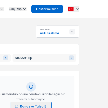
Giriş Yap
Doktor musun?
Sıralama
Akıllı Sıralama
akvimi Talebi
Nükleer Tıp
4
2
n Angın
için randevu takvimi talebi oluşturun. Size bu
ndevu almanız için bir takvim hazırlandığında e-
lgilendireceğiz.
resiniz
u uzmandan online randevu alabileceğin bir
takvimi bulunmuyor.
Randevu Talep Et