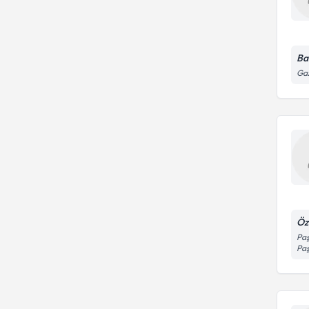
Ba
Ga
Öz
Paş
Paş