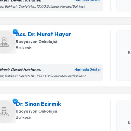
lıkesir Devlet Hastanesı
Haritada Göster
Randevu T
Kişisel
dız, Balıkesir Devlet Hst., 10100 Balıkesir Merkez/Balıkesir
okudum
işlenm
Ass. Dr. M
bu uzmandan
Ass. Dr. Murat Hayar
posta ile bi
Radyasyon Onkolojisi
E-posta Ad
Balıkesir
B
lıkesir Devlet Hastanesı
Haritada Göster
Randevu T
Kişisel
dız, Balıkesir Devlet Hst., 10100 Balıkesir Merkez/Balıkesir
okudum
işlenm
Dr. Sinan 
uzmandan ra
Dr. Sinan Ezirmik
posta ile bi
Radyasyon Onkolojisi
E-posta Ad
Balıkesir
B