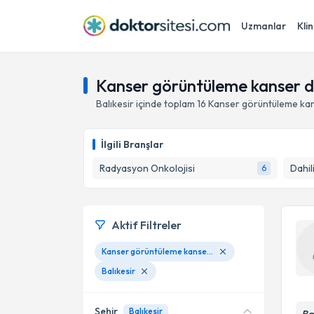
Uzmanlar
Klin
Kanser görüntüleme kanser de
Balıkesir
içinde toplam
16
Kanser görüntüleme ka
İlgili Branşlar
Radyasyon Onkolojisi
Dahili
6
Aktif Filtreler
Kanser görüntüleme kanser deteksiyonu
Balıkesir
Şehir
Balıkesir