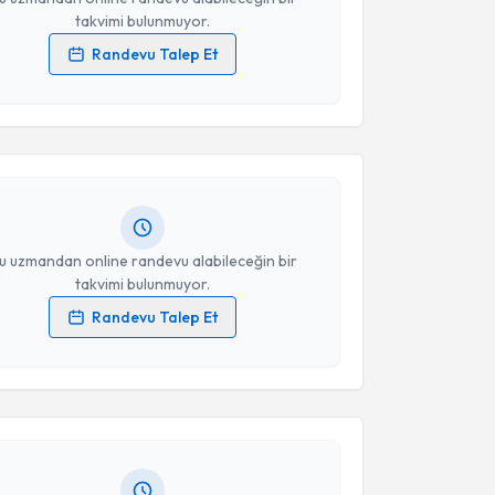
takvimi bulunmuyor.
Randevu Talep Et
akvimi Talebi
 verilerimin işlenmesine ilişkin
Aydınlatma Metni
'ni
 ve kişisel verilerimin belirtilen kapsamda
esini kabul ediyorum.
Dudu Kumtepe
için randevu takvimi talebi oluşturun.
andan randevu almanız için bir takvim
ında e-posta ile bilgilendireceğiz.
Takvim Talebini Gönder
resiniz
u uzmandan online randevu alabileceğin bir
takvimi bulunmuyor.
Randevu Talep Et
akvimi Talebi
 verilerimin işlenmesine ilişkin
Aydınlatma Metni
'ni
 ve kişisel verilerimin belirtilen kapsamda
esini kabul ediyorum.
Yusuf Dağ
için randevu takvimi talebi oluşturun. Size
 randevu almanız için bir takvim hazırlandığında e-
lgilendireceğiz.
Takvim Talebini Gönder
resiniz