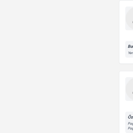
Ba
Yen
Öz
Paş
Paş