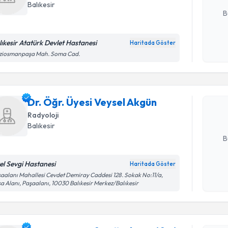
Balıkesir
B
lıkesir Atatürk Devlet Hastanesi
Haritada Göster
Randevu T
Kişisel
ziosmanpaşa Mah. Soma Cad.
okudum
işlenm
Dr. Öğr. Ü
oluşturun. 
Dr. Öğr. Üyesi Veysel Akgün
hazırlandığ
Radyoloji
E-posta Ad
Balıkesir
B
el Sevgi Hastanesi
Haritada Göster
Randevu T
Kişisel
aalanı Mahallesi Cevdet Demiray Caddesi 128. Sokak No:11/a,
a Alanı, Paşaalanı, 10030 Balıkesir Merkez/Balıkesir
okudum
işlenm
Ass. Dr. M
oluşturun. 