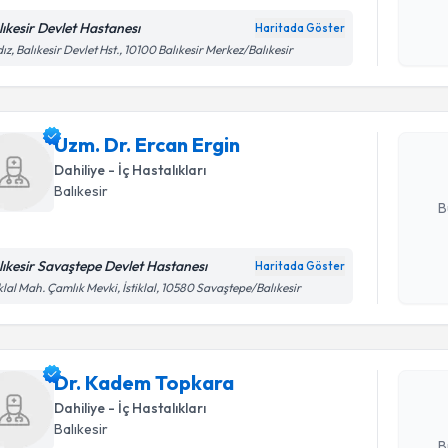
lıkesir Devlet Hastanesı
Haritada Göster
Randevu T
Kişisel
dız, Balıkesir Devlet Hst., 10100 Balıkesir Merkez/Balıkesir
okudum
işlenm
Uzm. Dr. 
Size bu uzm
Uzm. Dr. Ercan Ergin
hazırlandığ
Dahiliye - İç Hastalıkları
E-posta Ad
Balıkesir
B
lıkesir Savaştepe Devlet Hastanesı
Haritada Göster
Randevu T
Kişisel
iklal Mah. Çamlık Mevki, İstiklal, 10580 Savaştepe/Balıkesir
okudum
işlenm
Dr. Kade
bu uzmandan
Dr. Kadem Topkara
posta ile bi
Dahiliye - İç Hastalıkları
E-posta Ad
Balıkesir
B