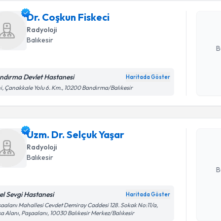
uzmandan ra
Dr. Coşkun Fiskeci
posta ile bi
Radyoloji
E-posta Ad
Balıkesir
B
ndırma Devlet Hastanesi
Haritada Göster
Randevu T
Kişisel
i, Çanakkale Yolu 6. Km., 10200 Bandırma/Balıkesir
okudum
işlenm
Uzm. Dr. S
Size bu uzm
Uzm. Dr. Selçuk Yaşar
hazırlandığ
Radyoloji
E-posta Ad
Balıkesir
B
el Sevgi Hastanesi
Haritada Göster
Kişisel
aalanı Mahallesi Cevdet Demiray Caddesi 128. Sokak No:11/a,
a Alanı, Paşaalanı, 10030 Balıkesir Merkez/Balıkesir
okudum
Randevu T