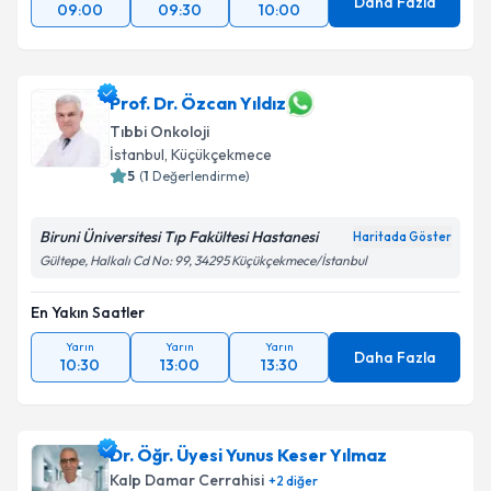
Daha Fazla
09:00
09:30
10:00
Prof. Dr. Özcan Yıldız
Tıbbi Onkoloji
İstanbul
, Küçükçekmece
5
(
1
Değerlendirme)
Biruni Üniversitesi Tıp Fakültesi Hastanesi
Haritada Göster
Gültepe, Halkalı Cd No: 99, 34295 Küçükçekmece/İstanbul
En Yakın Saatler
Yarın
Yarın
Yarın
Daha Fazla
10:30
13:00
13:30
Dr. Öğr. Üyesi Yunus Keser Yılmaz
Kalp Damar Cerrahisi
+
2
diğer