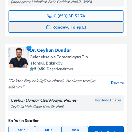
Çobançesme Mahallesi, Fatih Caddesi, No:1/8, 34196
0 (850) 811 32 74
Randevu Takvimi Talebi
Randevu Talep Et
Doç. Dr. Melih Şimşek
için randevu takvimi talebi
oluşturun. Size bu uzmandan randevu almanız için bir
Dr. Ceyhun Dündar
takvim hazırlandığında e-posta ile bilgilendireceğiz.
Geleneksel ve Tamamlayıcı Tıp
E-posta Adresiniz
İstanbul
, Bakırköy
5
(
650
Değerlendirme)
Doktor Bey çok ilgili ve alakalı. Herkese tavsiye
Devamı
ederim.
Kişisel verilerimin işlenmesine ilişkin
Aydınlatma
Metni
'ni okudum ve kişisel verilerimin belirtilen
Ceyhun Dündar Özel Muayenehanesi
Haritada Göster
kapsamda işlenmesini kabul ediyorum.
Zeytinlik Mah. Ömer Naci Sk. No:8
En Yakın Saatler
Takvim Talebini Gönder
Yarın
Yarın
Yarın