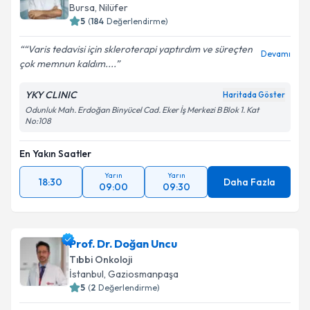
Bursa
, Nilüfer
5
(
184
Değerlendirme)
“Varis tedavisi için skleroterapi yaptırdım ve süreçten
Devamı
çok memnun kaldım....
YKY CLINIC
Haritada Göster
Odunluk Mah. Erdoğan Binyücel Cad. Eker İş Merkezi B Blok 1. Kat
No:108
En Yakın Saatler
Yarın
Yarın
18:30
Daha Fazla
09:00
09:30
Prof. Dr. Doğan Uncu
Tıbbi Onkoloji
İstanbul
, Gaziosmanpaşa
5
(
2
Değerlendirme)