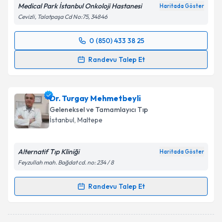
Medical Park İstanbul Onkoloji Hastanesi
Haritada Göster
Cevizli, Talatpaşa Cd No:75, 34846
0 (850) 433 38 25
Randevu Takvimi Talebi
Randevu Talep Et
Uzm. Dr. Sinemis Çelik
için randevu takvimi talebi
oluşturun. Size bu uzmandan randevu almanız için bir
Dr. Turgay Mehmetbeyli
takvim hazırlandığında e-posta ile bilgilendireceğiz.
Geleneksel ve Tamamlayıcı Tıp
E-posta Adresiniz
İstanbul
, Maltepe
Alternatif Tıp Kliniği
Haritada Göster
Feyzullah mah. Bağdat cd. no: 234 / 8
Kişisel verilerimin işlenmesine ilişkin
Aydınlatma
Metni
'ni okudum ve kişisel verilerimin belirtilen
Randevu Talep Et
kapsamda işlenmesini kabul ediyorum.
Randevu Takvimi Talebi
Takvim Talebini Gönder