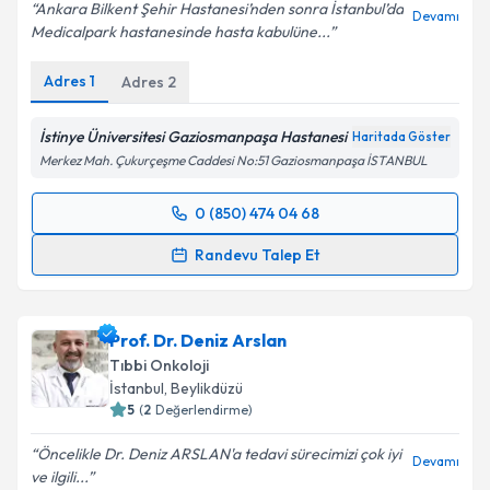
Ankara Bilkent Şehir Hastanesi’nden sonra İstanbul’da
Devamı
Medicalpark hastanesinde hasta kabulüne...
Adres
1
Adres
2
İstinye Üniversitesi Gaziosmanpaşa Hastanesi
Haritada Göster
Merkez Mah. Çukurçeşme Caddesi No:51 Gaziosmanpaşa İSTANBUL
0 (850) 474 04 68
Randevu Takvimi Talebi
Randevu Talep Et
Prof. Dr. Doğan Uncu
için randevu takvimi talebi
oluşturun. Size bu uzmandan randevu almanız için bir
Prof. Dr. Deniz Arslan
takvim hazırlandığında e-posta ile bilgilendireceğiz.
Tıbbi Onkoloji
E-posta Adresiniz
İstanbul
, Beylikdüzü
5
(
2
Değerlendirme)
Öncelikle Dr. Deniz ARSLAN'a tedavi sürecimizi çok iyi
Devamı
ve ilgili...