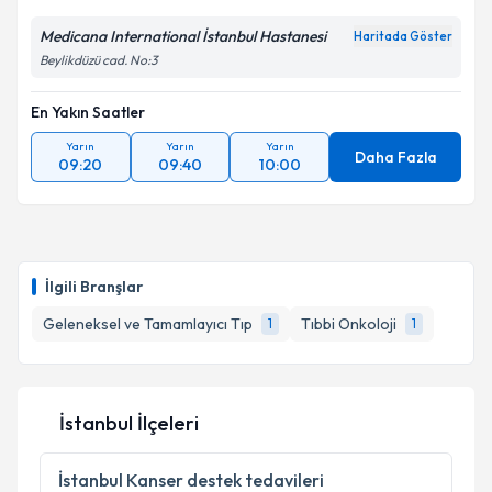
Kişisel verilerimin işlenmesine ilişkin
Aydınlatma
Metni
'ni okudum ve kişisel verilerimin belirtilen
Medicana International İstanbul Hastanesi
Haritada Göster
kapsamda işlenmesini kabul ediyorum.
Beylikdüzü cad. No:3
En Yakın Saatler
Takvim Talebini Gönder
Yarın
Yarın
Yarın
Daha Fazla
09:20
09:40
10:00
İlgili Branşlar
Geleneksel ve Tamamlayıcı Tıp
Tıbbi Onkoloji
1
1
İstanbul İlçeleri
İstanbul
Kanser destek tedavileri