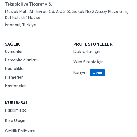
Teknoloji ve Ticaret A.Ş.
Maslak Mah. Ahi Evran Cd. A.O.S 55 Sokak No:2 Aksoy Plaza Giriş
Kat Kolektif House
İstanbul, Türkiye
SAĞLIK
PROFESYONELLER
Uzmanlar
Doktorlar İçin
Uzmanlık Alanları
Web Siteniz İçin
Hastalıklar
Kariyer
İşe Alım
Hizmetler
Hastaneler
KURUMSAL
Hakkımızda
Bize Ulaşın
Gizlilik Politikası