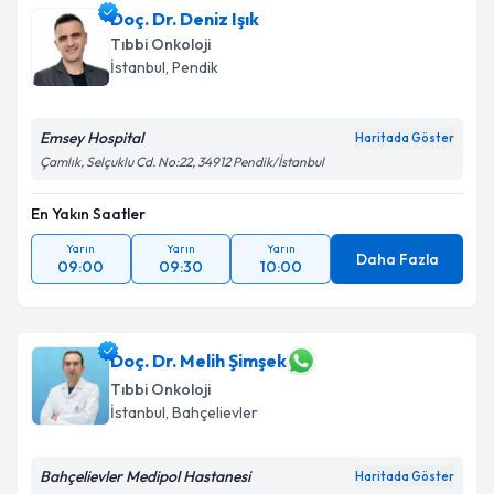
Doç. Dr. Deniz Işık
Tıbbi Onkoloji
İstanbul
, Pendik
Emsey Hospital
Haritada Göster
Çamlık, Selçuklu Cd. No:22, 34912 Pendik/İstanbul
En Yakın Saatler
Yarın
Yarın
Yarın
Daha Fazla
09:00
09:30
10:00
Doç. Dr. Melih Şimşek
Tıbbi Onkoloji
İstanbul
, Bahçelievler
Bahçelievler Medipol Hastanesi
Haritada Göster