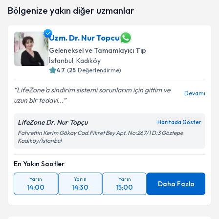
Dr. Turgay Mehmetbeyli
için randevu takvimi talebi
Bölgenize yakın diğer uzmanlar
oluşturun. Size bu uzmandan randevu almanız için bir
takvim hazırlandığında e-posta ile bilgilendireceğiz.
Uzm. Dr. Nur Topcu
E-posta Adresiniz
Geleneksel ve Tamamlayıcı Tıp
İstanbul
, Kadıköy
4.7
(
25
Değerlendirme)
Kişisel verilerimin işlenmesine ilişkin
Aydınlatma
LifeZone'a sindirim sistemi sorunlarım için gittim ve
Devamı
Metni
'ni okudum ve kişisel verilerimin belirtilen
uzun bir tedavi...
kapsamda işlenmesini kabul ediyorum.
LifeZone Dr. Nur Topçu
Haritada Göster
Fahrettin Kerim Gökay Cad.Fikret Bey Apt. No:267/1 D:3 Göztepe
Takvim Talebini Gönder
Kadıköy/İstanbul
En Yakın Saatler
Yarın
Yarın
Yarın
Daha Fazla
14:00
14:30
15:00