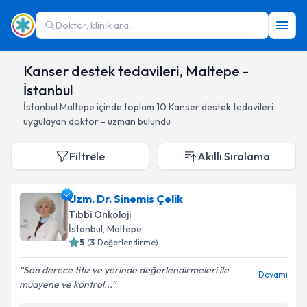
Doktor, klinik ara...
Kanser destek tedavileri, Maltepe -
İstanbul
İstanbul
Maltepe
içinde toplam
10
Kanser destek tedavileri
uygulayan doktor - uzman bulundu
Filtrele
Akıllı Sıralama
Uzm. Dr. Sinemis Çelik
Tıbbi Onkoloji
İstanbul
, Maltepe
5
(
3
Değerlendirme)
Son derece titiz ve yerinde değerlendirmeleri ile
Devamı
muayene ve kontrol...