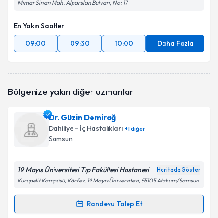
Mimar Sinan Mah. Alparslan Bulvarı, No: 17
En Yakın Saatler
09:00
09:30
10:00
Daha Fazla
Bölgenize yakın diğer uzmanlar
Dr. Güzin Demirağ
Dahiliye - İç Hastalıkları
+
1
diğer
Samsun
19 Mayıs Üniversitesi Tıp Fakültesi Hastanesi
Haritada Göster
Kurupelit Kampüsü, Körfez, 19 Mayıs Üniversitesi, 55105 Atakum/Samsun
Randevu Talep Et
Randevu Takvimi Talebi