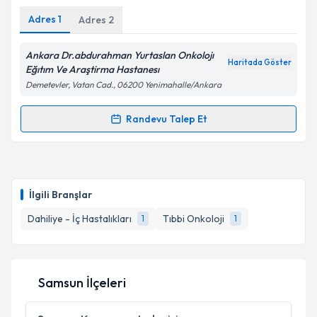
Adres
1
Adres
2
Ankara Dr.abdurahman Yurtaslan Onkolojı
Haritada Göster
Kişisel verilerimin işlenmesine ilişkin
Aydınlatma
Eğıtım Ve Araştirma Hastanesı
Metni
'ni okudum ve kişisel verilerimin belirtilen
Demetevler, Vatan Cad., 06200 Yenimahalle/Ankara
kapsamda işlenmesini kabul ediyorum.
Randevu Talep Et
Randevu Takvimi Talebi
Takvim Talebini Gönder
Uzm. Dr. Nurten Kandemir
için randevu takvimi
talebi oluşturun. Size bu uzmandan randevu almanız
İlgili Branşlar
için bir takvim hazırlandığında e-posta ile
bilgilendireceğiz.
Dahiliye - İç Hastalıkları
Tıbbi Onkoloji
1
1
E-posta Adresiniz
Samsun İlçeleri
Kişisel verilerimin işlenmesine ilişkin
Aydınlatma