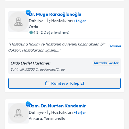
Dr. Güzin Demirağ
için randevu takvimi talebi
Dr. Müge Karaoğlanoğlu
oluşturun. Size bu uzmandan randevu almanız için bir
Dahiliye - İç Hastalıkları
+
1
diğer
takvim hazırlandığında e-posta ile bilgilendireceğiz.
Ordu
4.5
(
2
Değerlendirme)
E-posta Adresiniz
Hastasına hakim ve hastanın güvenini kazanabilen bir
Devamı
doktor. Hastalardan ilgisini...
Ordu Devlet Hastanesı
Haritada Göster
Kişisel verilerimin işlenmesine ilişkin
Aydınlatma
Şahincili, 52200 Ordu Merkez/Ordu
Metni
'ni okudum ve kişisel verilerimin belirtilen
kapsamda işlenmesini kabul ediyorum.
Randevu Talep Et
Randevu Takvimi Talebi
Takvim Talebini Gönder
Dr. Müge Karaoğlanoğlu
için randevu takvimi talebi
Uzm. Dr. Nurten Kandemir
oluşturun. Size bu uzmandan randevu almanız için bir
Dahiliye - İç Hastalıkları
+
1
diğer
takvim hazırlandığında e-posta ile bilgilendireceğiz.
Ankara
, Yenimahalle
E-posta Adresiniz