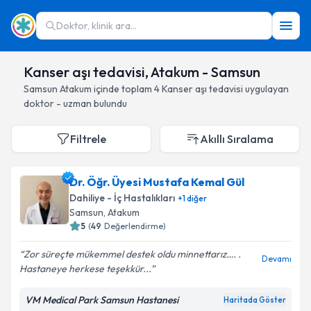
Doktor, klinik ara...
Kanser aşı tedavisi, Atakum - Samsun
Samsun
Atakum
içinde toplam
4
Kanser aşı tedavisi
uygulayan
doktor - uzman bulundu
Filtrele
Akıllı Sıralama
Dr. Öğr. Üyesi Mustafa Kemal Gül
Dahiliye - İç Hastalıkları
+
1
diğer
Samsun
, Atakum
5
(
49
Değerlendirme)
Zor süreçte mükemmel destek oldu minnettarız…. .
Devamı
Hastaneye herkese teşekkür...
VM Medical Park Samsun Hastanesi
Haritada Göster