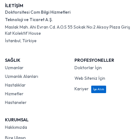
İLETİŞİM
Doktorsitesi Com Bilgi Hizmetleri
Teknoloji ve Ticaret A.Ş.
Maslak Mah. Ahi Evran Cd. A.O.S 55 Sokak No:2 Aksoy Plaza Giriş
Kat Kolektif House
İstanbul, Türkiye
SAĞLIK
PROFESYONELLER
Uzmanlar
Doktorlar İçin
Uzmanlık Alanları
Web Siteniz İçin
Hastalıklar
Kariyer
İşe Alım
Hizmetler
Hastaneler
KURUMSAL
Hakkımızda
Bize Ulaşın