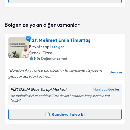
Randevu Takvimi Talebi
Fzt. Haşim Yıldız
için randevu takvimi talebi
Bölgenize yakın diğer uzmanlar
oluşturun. Size bu uzmandan randevu almanız için bir
takvim hazırlandığında e-posta ile bilgilendireceğiz.
Fzt. Mehmet Emin Timurtaş
E-posta Adresiniz
Fizyoterapi
+
1
diğer
Şırnak
, Cizre
5
(
4
Değerlendirme)
Bundan iki yıl önce akrabamın tavsiyesiyle fizyosem
Kişisel verilerimin işlenmesine ilişkin
Aydınlatma
Devamı
gtos terapi Merkezine...
Metni
'ni okudum ve kişisel verilerimin belirtilen
kapsamda işlenmesini kabul ediyorum.
FİZYOSeM Gtos Terapi Merkezi
Haritada Göster
sur mahallesi Hızır caddesi Cizre devlet hastanesi karşısı zemin kat
No:2/A
Takvim Talebini Gönder
Randevu Talep Et
Randevu Takvimi Talebi