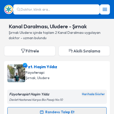
Doktor, klinik ara...
Kanal Daralması, Uludere - Şırnak
Şırnak
Uludere
içinde toplam
2
Kanal Daralması
uygulayan
doktor - uzman bulundu
Filtrele
Akıllı Sıralama
Fzt. Haşim Yıldız
Fizyoterapi
Şırnak
, Uludere
Fizyoterapist Haşim Yıldız
Haritada Göster
Devlet Hastanesi Karşısı Bio Pasajı No:10
Randevu Talep Et