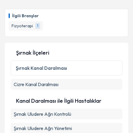
Fzt. Mehmet Emin Timurtaş
için randevu takvimi
talebi oluşturun. Size bu uzmandan randevu almanız
İlgili Branşlar
için bir takvim hazırlandığında e-posta ile
bilgilendireceğiz.
Fizyoterapi
1
E-posta Adresiniz
Şırnak İlçeleri
Kişisel verilerimin işlenmesine ilişkin
Aydınlatma
Şırnak
Kanal Daralması
Metni
'ni okudum ve kişisel verilerimin belirtilen
kapsamda işlenmesini kabul ediyorum.
Cizre
Kanal Daralması
Takvim Talebini Gönder
Kanal Daralması ile İlgili Hastalıklar
Şırnak Uludere Ağrı Kontrolü
Şırnak Uludere Ağrı Yönetimi