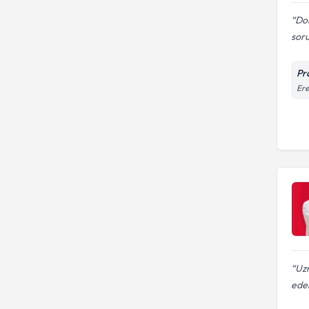
Dok
soru
Pr
Ere
Uz
edeb