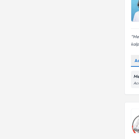
Me
kalp
A
Me
Acı