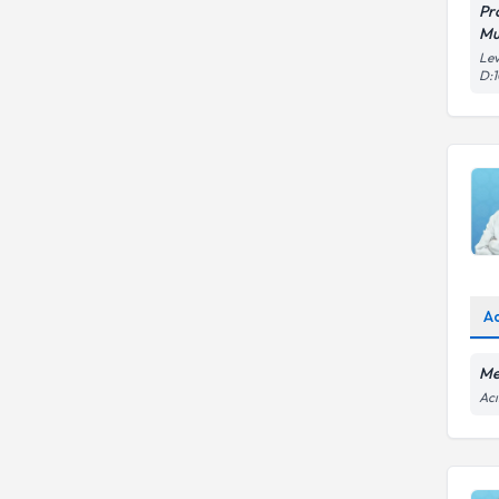
Pr
Mu
Lev
D:
A
Me
Acı