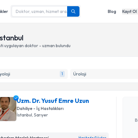
ikler
Blog
Kayıt Ol
İstanbul
ti
uygulayan doktor - uzman bulundu
Randevu T
yoloji
Üroloji
1
Uzm. Dr. 
oluşturun. 
Uzm. Dr. Yusuf Emre Uzun
hazırlandığ
Dahiliye - İç Hastalıkları
E-posta Ad
İstanbul
, Sarıyer
B