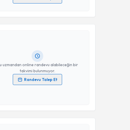
 verilerimin işlenmesine ilişkin
Aydınlatma Metni
'ni
 ve kişisel verilerimin belirtilen kapsamda
akvimi Talebi
esini kabul ediyorum.
Takvim Talebini Gönder
Uğur Boylu
için randevu takvimi talebi oluşturun. Size
 randevu almanız için bir takvim hazırlandığında e-
lgilendireceğiz.
resiniz
u uzmandan online randevu alabileceğin bir
takvimi bulunmuyor.
Randevu Talep Et
 verilerimin işlenmesine ilişkin
Aydınlatma Metni
'ni
 ve kişisel verilerimin belirtilen kapsamda
esini kabul ediyorum.
akvimi Talebi
Takvim Talebini Gönder
Dr. Hasan Burak İşleyen
için randevu takvimi talebi
Size bu uzmandan randevu almanız için bir takvim