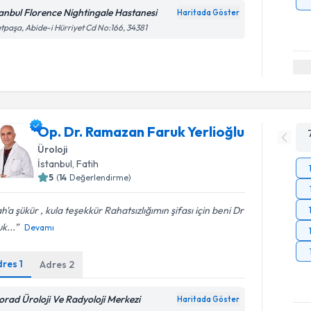
tanbul Florence Nightingale Hastanesi
Haritada Göster
etpaşa, Abide-i Hürriyet Cd No:166, 34381
Op. Dr. Ramazan Faruk Yerlioğlu
Üroloji
İstanbul
, Fatih
5
(
14
Değerlendirme)
ah'a şükür , kula teşekkür Rahatsızlığımın şifası için beni Dr
k...
Devamı
dres
1
Adres
2
orad Üroloji Ve Radyoloji Merkezi
Haritada Göster