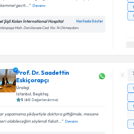
kemmel gecti...
Devamı
el Şişli Kolan İnternational Hospital
Haritada Göster
ptanpaşa Mah. Darülaceze Cad. No: 14 Okmeydanı
Prof. Dr. Saadettin
Eskiçorapçı
Üroloji
İstanbul
, Beşiktaş
5
(
60
Değerlendirme)
rar yapamama şikâyetiyle doktora gittiğimde, mesane
eri olabileceğim söylendi fakat...
Devamı