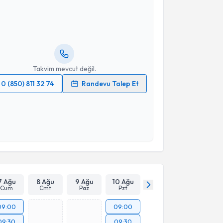
Dursun Aras
için randevu takvimi talebi oluşturun.
andan randevu almanız için bir takvim
ında e-posta ile bilgilendireceğiz.
resiniz
Takvim mevcut değil.
0 (850) 811 32 74
Randevu Talep Et
 verilerimin işlenmesine ilişkin
Aydınlatma Metni
'ni
 ve kişisel verilerimin belirtilen kapsamda
esini kabul ediyorum.
Takvim Talebini Gönder
7 Ağu
8 Ağu
9 Ağu
10 Ağu
Cum
Cmt
Paz
Pzt
09:00
09:00
09:30
09:30