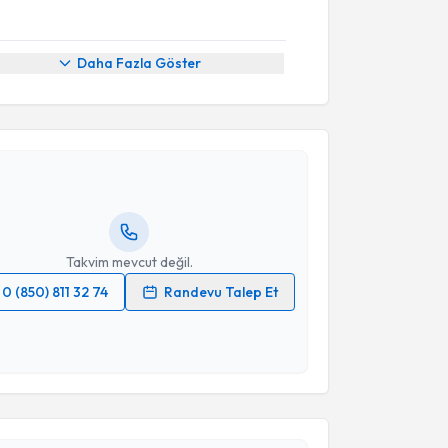
Daha Fazla Göster
akvimi Talebi
Bülent Erkurt
için randevu takvimi talebi oluşturun.
andan randevu almanız için bir takvim
ında e-posta ile bilgilendireceğiz.
resiniz
Takvim mevcut değil.
0 (850) 811 32 74
Randevu Talep Et
 verilerimin işlenmesine ilişkin
Aydınlatma Metni
'ni
 ve kişisel verilerimin belirtilen kapsamda
esini kabul ediyorum.
akvimi Talebi
Takvim Talebini Gönder