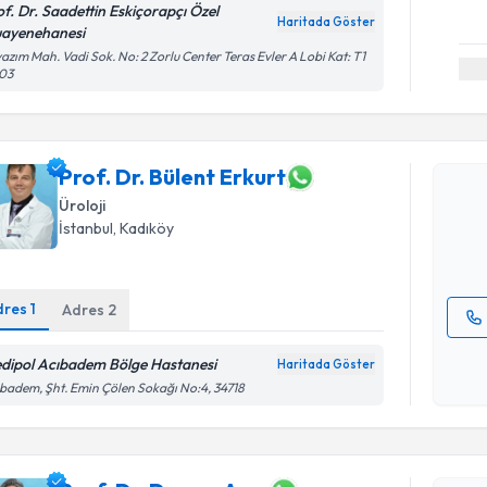
of. Dr. Saadettin Eskiçorapçı Özel
Haritada Göster
ayenehanesi
azım Mah. Vadi Sok. No: 2 Zorlu Center Teras Evler A Lobi Kat: T1
103
Randevu T
Prof. Dr. 
Prof. Dr. Bülent Erkurt
Size bu uzm
hazırlandığ
Üroloji
İstanbul
, Kadıköy
E-posta Ad
dres
1
Adres
2
Kişisel
dipol Acıbadem Bölge Hastanesi
Haritada Göster
okudum
badem, Şht. Emin Çölen Sokağı No:4, 34718
işlenm
Randevu T