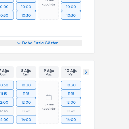
kapalıdır
10:00
10:00
10:00
10:30
10:30
10:30
Daha Fazla Göster
7 Ağu
8 Ağu
9 Ağu
10 Ağu
Cum
Cmt
Paz
Pzt
10:30
10:30
10:30
11:15
11:15
11:15
12:00
12:00
12:00
Takvim
kapalıdır
12:45
12:45
12:45
14:00
14:00
14:00