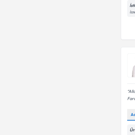
İs
İzz
All
Faru
A
Ür