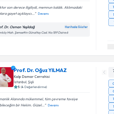
tor son derece iligiliydi, memnun kaldık. Aklımızdaki
lara gayet açıklayıcı...
Devamı
of. Dr. Osman Yeşildağ
Haritada Göster
nköy Mah. Şemsettin Günaltay Cad. No:189 Daire:6
Prof. Dr. Oğuz YILMAZ
Kalp Damar Cerrahisi
İstanbul
, Şişli
5
(
4
Değerlendirme)
manlık Alanında mükemmel, tüm çevreme tavsiye
ileceğim bir Hekim. Güzel...
Devamı