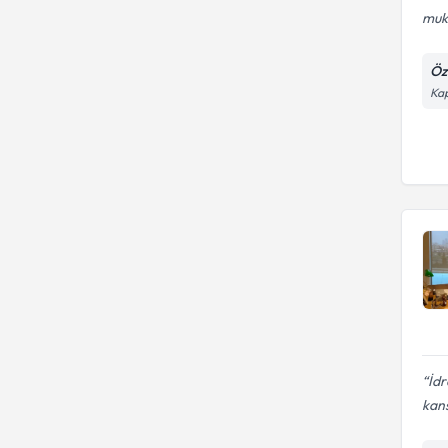
muk
Öz
Ka
İd
kans