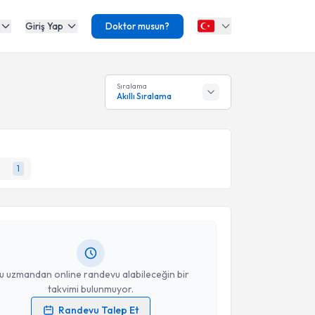
Giriş Yap
Doktor musun?
Sıralama
Akıllı Sıralama
akvimi Talebi
1
Yusuf Emre Uzun
için randevu takvimi talebi
Size bu uzmandan randevu almanız için bir takvim
ında e-posta ile bilgilendireceğiz.
resiniz
u uzmandan online randevu alabileceğin bir
takvimi bulunmuyor.
Randevu Talep Et