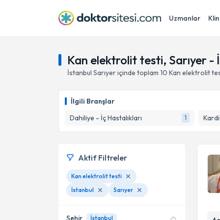
Uzmanlar
Klin
Kan elektrolit testi, Sarıyer - 
İstanbul
Sarıyer
içinde toplam
10
Kan elektrolit tes
İlgili Branşlar
Dahiliye - İç Hastalıkları
Kardi
1
Aktif Filtreler
Kan elektrolit testi
İstanbul
Sarıyer
Şehir
İstanbul