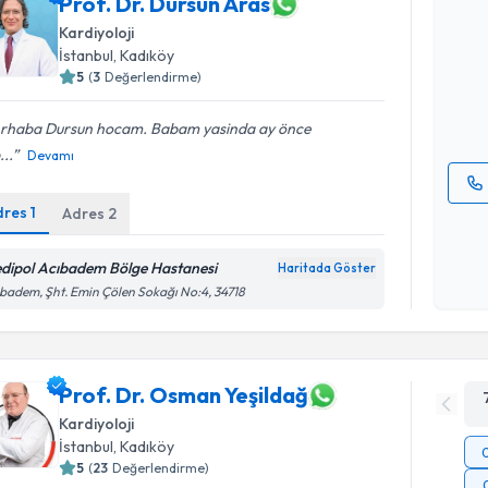
Prof. Dr. Dursun Aras
Prof. Dr. 
Kardiyoloji
Size bu uzm
İstanbul
, Kadıköy
hazırlandığ
5
(
3
Değerlendirme)
E-posta Ad
rhaba Dursun hocam. Babam yasinda ay önce
...
Devamı
dres
1
Adres
2
Kişisel
okudum
işlenm
dipol Acıbadem Bölge Hastanesi
Haritada Göster
badem, Şht. Emin Çölen Sokağı No:4, 34718
Prof. Dr. Osman Yeşildağ
Kardiyoloji
İstanbul
, Kadıköy
5
(
23
Değerlendirme)