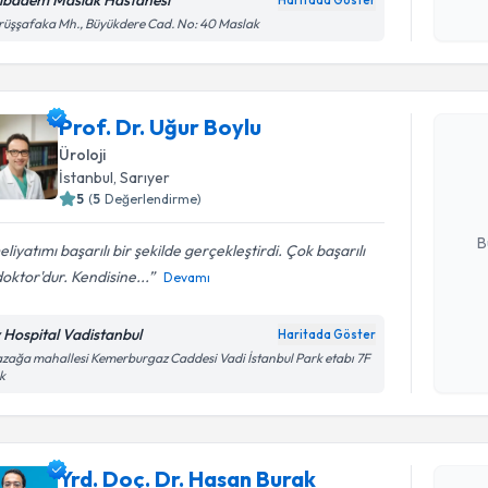
ıbadem Maslak Hastanesi
Haritada Göster
Kişisel
üşşafaka Mh., Büyükdere Cad. No: 40 Maslak
okudum
Randevu T
işlenm
Prof. Dr. Uğur Boylu
Prof. Dr. 
bu uzmandan
Üroloji
posta ile bi
İstanbul
, Sarıyer
5
(
5
Değerlendirme)
E-posta Ad
B
liyatımı başarılı bir şekilde gerçekleştirdi. Çok başarılı
doktor'dur. Kendisine...
Devamı
Kişisel
v Hospital Vadistanbul
Haritada Göster
okudum
zağa mahallesi Kemerburgaz Caddesi Vadi İstanbul Park etabı 7F
işlenm
Randevu T
k
Yrd. Doç. 
oluşturun. 
Yrd. Doç. Dr. Hasan Burak