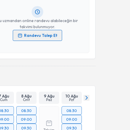
ında e-posta ile bilgilendireceğiz.
resiniz
u uzmandan online randevu alabileceğin bir
takvimi bulunmuyor.
Randevu Talep Et
 verilerimin işlenmesine ilişkin
Aydınlatma Metni
'ni
 ve kişisel verilerimin belirtilen kapsamda
esini kabul ediyorum.
Takvim Talebini Gönder
7 Ağu
8 Ağu
9 Ağu
10 Ağu
Cum
Cmt
Paz
Pzt
08:30
08:30
08:30
09:00
09:00
09:00
09:30
09:30
09:30
Takvim