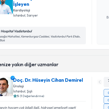
hazırlandığ
İşleyen
Kardiyoloji
E-posta Ad
İstanbul
, Sarıyer
B
v Hospital Vadistanbul
Kişisel
zağa Mahallesi, Kemerburgaz Caddesi, Vadistanbul Park Etabı,
okudum
Blok
işlenm
enize yakın diğer uzmanlar
Doç. Dr. Hüseyin Cihan Demirel
Üroloji
İstanbul
, Şişli
5
(
1
Değerlendirme)
eyin hocam cok bilgili ilgili, hidrosel ameliyati yapti