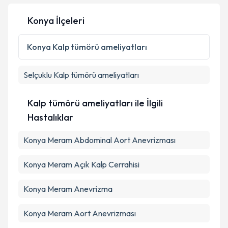
Konya İlçeleri
Kişisel verilerimin işlenmesine ilişkin
Aydınlatma
Konya
Kalp tümörü ameliyatları
Metni
'ni okudum ve kişisel verilerimin belirtilen
kapsamda işlenmesini kabul ediyorum.
Selçuklu
Kalp tümörü ameliyatları
Takvim Talebini Gönder
Kalp tümörü ameliyatları ile İlgili
Hastalıklar
Konya Meram Abdominal Aort Anevrizması
Konya Meram Açık Kalp Cerrahisi
Konya Meram Anevrizma
Konya Meram Aort Anevrizması