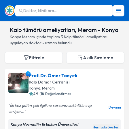
Doktor, klinik ara...
Kalp tümörü ameliyatları, Meram - Konya
Konya
Meram
içinde toplam
3
Kalp tümörü ameliyatları
uygulayan doktor - uzman bulundu
Filtrele
Akıllı Sıralama
Prof. Dr. Ömer Tanyeli
Kalp Damar Cerrahisi
Konya
, Meram
4.9
(
18
Değerlendirme)
İlk kez gittim çok ilgili ne sorsanız sakinlikle cvp
Devamı
veriyor...
Konya Necmettin Erbakan Üniversitesi
Haritada Göster