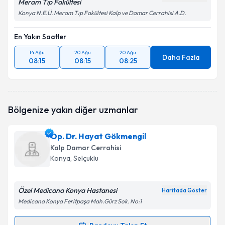
Meram Tıp Fakültesi
Konya N.E.Ü. Meram Tıp Fakültesi Kalp ve Damar Cerrahisi A.D.
En Yakın Saatler
14 Ağu
20 Ağu
20 Ağu
Daha Fazla
08:15
08:15
08:25
Bölgenize yakın diğer uzmanlar
Op. Dr. Hayat Gökmengil
Kalp Damar Cerrahisi
Konya
, Selçuklu
Özel Medicana Konya Hastanesi
Haritada Göster
Medicana Konya Feritpaşa Mah.Gürz Sok. No:1