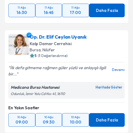
11 Ağu
11 Ağu
11 Ağu
Takvim Talebini Gönder
Daha Fazla
16:30
16:45
17:00
Op. Dr. Elif Ceylan Uyanık
Kalp Damar Cerrahisi
Bursa
, Nilüfer
5
(
1
Değerlendirme)
İlk defa gitmeme rağmen güler yüzlü ve anlayışlı ilgili
Devamı
bir...
Medicana Bursa Hastanesi
Haritada Göster
Odunluk, İzmir Yolu Cd No: 41, 16110
En Yakın Saatler
10 Ağu
10 Ağu
10 Ağu
Daha Fazla
09:00
09:30
10:00