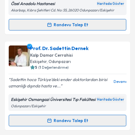
Özel Anadolu Hastanesi
Haritada Göster
Akarbaşı, Kıbrıs Şehitleri Cd. No: 55, 26020 Odunpazarı/Eskişehir
Randevu Talep Et
Randevu Takvimi Talebi
Doç. Dr. Selami Doğan
için randevu takvimi talebi
Prof. Dr. Sadettin Dernek
oluşturun. Size bu uzmandan randevu almanız için bir
Kalp Damar Cerrahisi
takvim hazırlandığında e-posta ile bilgilendireceğiz.
Eskişehir
, Odunpazarı
5
(
1
Değerlendirme)
E-posta Adresiniz
Sadettin hoca Türkiye’deki ender doktorlardan birisi
Devamı
uzmanlığı dışında hasta ve...
Eskişehir Osmangazi Üniversitesi Tıp Fakültesi
Haritada Göster
Kişisel verilerimin işlenmesine ilişkin
Aydınlatma
Odunpazarı/Eskişehir
Metni
'ni okudum ve kişisel verilerimin belirtilen
kapsamda işlenmesini kabul ediyorum.
Randevu Talep Et
Randevu Takvimi Talebi
Takvim Talebini Gönder