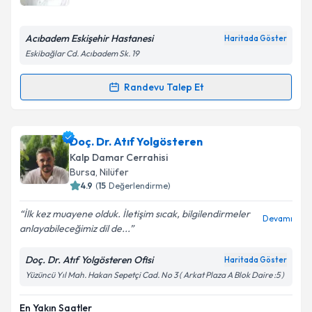
Acıbadem Eskişehir Hastanesi
Haritada Göster
Eskibağlar Cd. Acıbadem Sk. 19
Randevu Talep Et
Randevu Takvimi Talebi
Prof. Dr. Murat İkizler
için randevu takvimi talebi
Doç. Dr. Atıf Yolgösteren
oluşturun. Size bu uzmandan randevu almanız için bir
Kalp Damar Cerrahisi
takvim hazırlandığında e-posta ile bilgilendireceğiz.
Bursa
, Nilüfer
4.9
(
15
Değerlendirme)
E-posta Adresiniz
İlk kez muayene olduk. İletişim sıcak, bilgilendirmeler
Devamı
anlayabileceğimiz dil de...
Doç. Dr. Atıf Yolgösteren Ofisi
Haritada Göster
Kişisel verilerimin işlenmesine ilişkin
Aydınlatma
Yüzüncü Yıl Mah. Hakan Sepetçi Cad. No 3 ( Arkat Plaza A Blok Daire :5 )
Metni
'ni okudum ve kişisel verilerimin belirtilen
kapsamda işlenmesini kabul ediyorum.
En Yakın Saatler