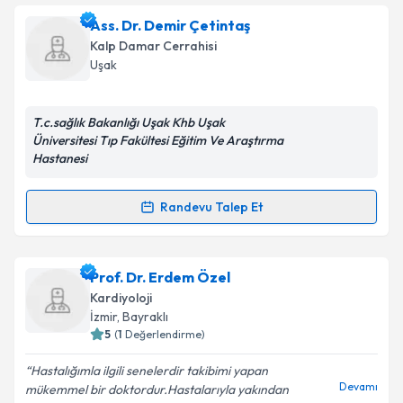
Uzm. Dr. Cenk Sarı
için randevu takvimi talebi
Ass. Dr. Demir Çetintaş
oluşturun. Size bu uzmandan randevu almanız için bir
Kalp Damar Cerrahisi
takvim hazırlandığında e-posta ile bilgilendireceğiz.
Uşak
E-posta Adresiniz
T.c.sağlık Bakanlığı Uşak Khb Uşak
Üniversitesi Tıp Fakültesi Eğitim Ve Araştırma
Hastanesi
Kişisel verilerimin işlenmesine ilişkin
Aydınlatma
Metni
'ni okudum ve kişisel verilerimin belirtilen
Randevu Talep Et
Randevu Takvimi Talebi
kapsamda işlenmesini kabul ediyorum.
Ass. Dr. Demir Çetintaş
Takvim Talebini Gönder
için randevu takvimi talebi
Prof. Dr. Erdem Özel
oluşturun. Size bu uzmandan randevu almanız için bir
Kardiyoloji
takvim hazırlandığında e-posta ile bilgilendireceğiz.
İzmir
, Bayraklı
5
(
1
Değerlendirme)
E-posta Adresiniz
Hastalığımla ilgili senelerdir takibimi yapan
Devamı
mükemmel bir doktordur.Hastalarıyla yakından