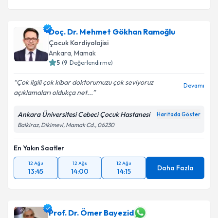
Doç. Dr. Mehmet Gökhan Ramoğlu
Çocuk Kardiyolojisi
Ankara
, Mamak
5
(
9
Değerlendirme)
Çok ilgili çok kibar doktorumuzu çok seviyoruz
Devamı
açıklamaları oldukça net...
Ankara Üniversitesi Cebeci Çocuk Hastanesi
Haritada Göster
Balkiraz, Dikimevi, Mamak Cd., 06230
En Yakın Saatler
12 Ağu
12 Ağu
12 Ağu
Daha Fazla
13:45
14:00
14:15
Prof. Dr. Ömer Bayezid