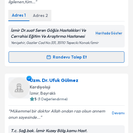
ilgilenen,tüm...
Kişisel verilerimin işlenmesine ilişkin
Aydınlatma
Adres
1
Adres
2
Metni
'ni okudum ve kişisel verilerimin belirtilen
kapsamda işlenmesini kabul ediyorum.
İzmir Dr.suat Seren Göğüs Hastalıklari Ve
Haritada Göster
Cerrahisi Eğitim Ve Araştırma Hastanesi
Takvim Talebini Gönder
Yenişehir, Gaziler Cad No:331, 35110 Tepecik/Konak/İzmir
Randevu Talep Et
Randevu Takvimi Talebi
Prof. Dr. Erdem Özel
için randevu takvimi talebi
Uzm. Dr. Ufuk Gülmez
oluşturun. Size bu uzmandan randevu almanız için bir
Kardiyoloji
takvim hazırlandığında e-posta ile bilgilendireceğiz.
İzmir
, Bayraklı
5
(
1
Değerlendirme)
E-posta Adresiniz
Mükemmel bir doktor Allah ondan razı olsun annem
Devamı
onun sayesinde...
T.c. Sağ.bak. İzmir Kuzey Bölg.kamu Hast.
Kişisel verilerimin işlenmesine ilişkin
Aydınlatma