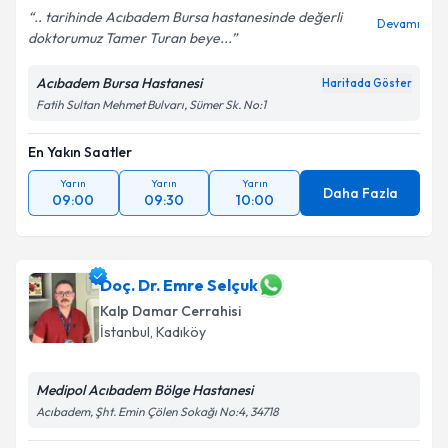
.. tarihinde Acıbadem Bursa hastanesinde değerli
Devamı
doktorumuz Tamer Turan beye...
Acıbadem Bursa Hastanesi
Haritada Göster
Fatih Sultan Mehmet Bulvarı, Sümer Sk. No:1
En Yakın Saatler
Yarın
Yarın
Yarın
Daha Fazla
09:00
09:30
10:00
Doç. Dr. Emre Selçuk
Kalp Damar Cerrahisi
İstanbul
, Kadıköy
Medipol Acıbadem Bölge Hastanesi
Acıbadem, Şht. Emin Çölen Sokağı No:4, 34718