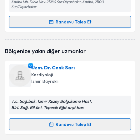
Kıtılbıl Mh. Dicle Ünv. 21280 Sur Diyarbakır, Kıtılbıl, 21100
Sur/Diyarbakır
Randevu Talep Et
Randevu Takvimi Talebi
Doç. Dr. Ebru Öntürk Tekbaş
için randevu takvimi
Bölgenize yakın diğer uzmanlar
talebi oluşturun. Size bu uzmandan randevu almanız
için bir takvim hazırlandığında e-posta ile
bilgilendireceğiz.
Uzm. Dr. Cenk Sarı
Kardiyoloji
E-posta Adresiniz
İzmir
, Bayraklı
T.c. Sağ.bak. İzmir Kuzey Bölg.kamu Hast.
Birl. Sağ. Bil.üni. Tepecik Eğit.arşt.has
Kişisel verilerimin işlenmesine ilişkin
Aydınlatma
Metni
'ni okudum ve kişisel verilerimin belirtilen
kapsamda işlenmesini kabul ediyorum.
Randevu Talep Et
Randevu Takvimi Talebi
Takvim Talebini Gönder