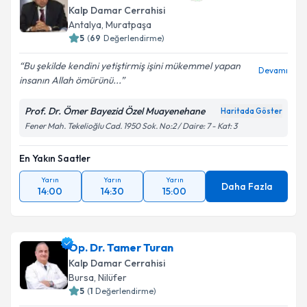
Kalp Damar Cerrahisi
Antalya
, Muratpaşa
5
(
69
Değerlendirme)
Bu şekilde kendini yetiştirmiş işini mükemmel yapan
Devamı
insanın Allah ömürünü...
Prof. Dr. Ömer Bayezid Özel Muayenehane
Haritada Göster
Fener Mah. Tekelioğlu Cad. 1950 Sok. No:2 / Daire: 7 - Kat: 3
En Yakın Saatler
Yarın
Yarın
Yarın
Daha Fazla
14:00
14:30
15:00
Op. Dr. Tamer Turan
Kalp Damar Cerrahisi
Bursa
, Nilüfer
5
(
1
Değerlendirme)