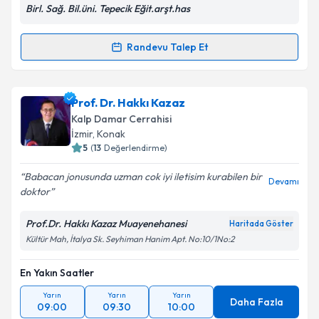
Birl. Sağ. Bil.üni. Tepecik Eğit.arşt.has
Metni
'ni okudum ve kişisel verilerimin belirtilen
kapsamda işlenmesini kabul ediyorum.
Randevu Talep Et
Randevu Takvimi Talebi
Takvim Talebini Gönder
Uzm. Dr. Ufuk Gülmez
için randevu takvimi talebi
Prof. Dr. Hakkı Kazaz
oluşturun. Size bu uzmandan randevu almanız için bir
Kalp Damar Cerrahisi
takvim hazırlandığında e-posta ile bilgilendireceğiz.
İzmir
, Konak
5
(
13
Değerlendirme)
E-posta Adresiniz
Babacan jonusunda uzman cok iyi iletisim kurabilen bir
Devamı
doktor
Prof.Dr. Hakkı Kazaz Muayenehanesi
Haritada Göster
Kişisel verilerimin işlenmesine ilişkin
Aydınlatma
Kültür Mah, İtalya Sk. Seyhiman Hanim Apt. No:10/1No:2
Metni
'ni okudum ve kişisel verilerimin belirtilen
kapsamda işlenmesini kabul ediyorum.
En Yakın Saatler
Yarın
Yarın
Yarın
Takvim Talebini Gönder
Daha Fazla
09:00
09:30
10:00