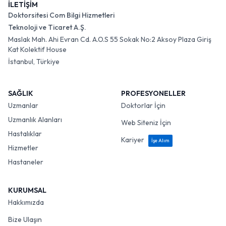
İLETİŞİM
Doktorsitesi Com Bilgi Hizmetleri
Teknoloji ve Ticaret A.Ş.
Maslak Mah. Ahi Evran Cd. A.O.S 55 Sokak No:2 Aksoy Plaza Giriş
Kat Kolektif House
İstanbul, Türkiye
SAĞLIK
PROFESYONELLER
Uzmanlar
Doktorlar İçin
Uzmanlık Alanları
Web Siteniz İçin
Hastalıklar
Kariyer
İşe Alım
Hizmetler
Hastaneler
KURUMSAL
Hakkımızda
Bize Ulaşın