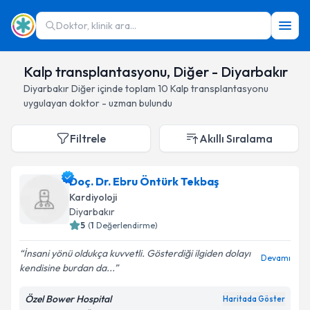
Doktor, klinik ara...
Kalp transplantasyonu, Diğer - Diyarbakır
Diyarbakır
Diğer
içinde toplam
10
Kalp transplantasyonu
uygulayan doktor - uzman bulundu
Filtrele
Akıllı Sıralama
Doç. Dr. Ebru Öntürk Tekbaş
Kardiyoloji
Diyarbakır
5
(
1
Değerlendirme)
İnsani yönü oldukça kuvvetli. Gösterdiği ilgiden dolayı
Devamı
kendisine burdan da...
Özel Bower Hospital
Haritada Göster