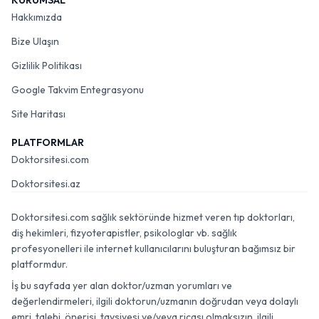
KURUMSAL
Hakkımızda
Bize Ulaşın
Gizlilik Politikası
Google Takvim Entegrasyonu
Site Haritası
PLATFORMLAR
Doktorsitesi.com
Doktorsitesi.az
Doktorsitesi.com sağlık sektöründe hizmet veren tıp doktorları,
diş hekimleri, fizyoterapistler, psikologlar vb. sağlık
profesyonelleri ile internet kullanıcılarını buluşturan bağımsız bir
platformdur.
İş bu sayfada yer alan doktor/uzman yorumları ve
değerlendirmeleri, ilgili doktorun/uzmanın doğrudan veya dolaylı
emri, talebi, önerisi, tavsiyesi ve/veya ricası olmaksızın, ilgili