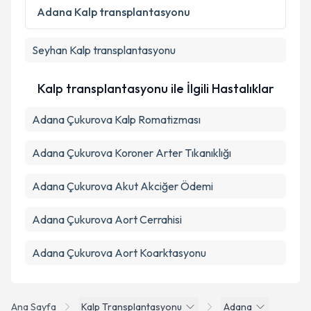
Kişisel verilerimin işlenmesine ilişkin
Aydınlatma
Adana
Kalp transplantasyonu
Metni
'ni okudum ve kişisel verilerimin belirtilen
kapsamda işlenmesini kabul ediyorum.
Seyhan
Kalp transplantasyonu
Takvim Talebini Gönder
Kalp transplantasyonu ile İlgili Hastalıklar
Adana Çukurova Kalp Romatizması
Adana Çukurova Koroner Arter Tıkanıklığı
Adana Çukurova Akut Akciğer Ödemi
Adana Çukurova Aort Cerrahisi
Adana Çukurova Aort Koarktasyonu
Ana Sayfa
Kalp Transplantasyonu
Adana