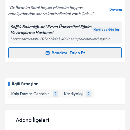
E-posta Adresiniz
Dr.İbrahim Sami bey,iki yıl benim baypas
Devamı
ameliyatımdan sonra kontrollerimi yaptı.Çok...
Sağlık Bakanlığı-Ahi Evran Üniversitesi Eğitim
Kişisel verilerimin işlenmesine ilişkin
Aydınlatma
Haritada Göster
Ve Araştırma Hastanesi
Metni
'ni okudum ve kişisel verilerimin belirtilen
Kervansaray Mah., 2019. Sok D:1, 40200 Kırşehir Merkez/Kırşehir
kapsamda işlenmesini kabul ediyorum.
Randevu Talep Et
Randevu Takvimi Talebi
Takvim Talebini Gönder
Dr. İbrahim Sami Karacan
için randevu takvimi
talebi oluşturun. Size bu uzmandan randevu almanız
İlgili Branşlar
için bir takvim hazırlandığında e-posta ile
bilgilendireceğiz.
Kalp Damar Cerrahisi
Kardiyoloji
2
2
E-posta Adresiniz
Adana İlçeleri