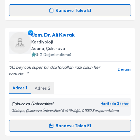
Randevu Talep Et
Randevu Takvimi Talebi
Op. Dr. Faruk Başdoğan
için randevu takvimi talebi
Uzm. Dr. Ali Kıvrak
oluşturun. Size bu uzmandan randevu almanız için bir
Kardiyoloji
takvim hazırlandığında e-posta ile bilgilendireceğiz.
Adana
, Çukurova
5
(
1
Değerlendirme)
E-posta Adresiniz
Ali bey cok süper bir doktor.allah razi olsun her
Devamı
konuda...
Adres
1
Adres
2
Kişisel verilerimin işlenmesine ilişkin
Aydınlatma
Metni
'ni okudum ve kişisel verilerimin belirtilen
kapsamda işlenmesini kabul ediyorum.
Çukurova Üniversitesi
Haritada Göster
Gültepe, Çukurova Üniversitesi Rektörlüğü, 01330 Sarıçam/Adana
Takvim Talebini Gönder
Randevu Talep Et
Randevu Takvimi Talebi