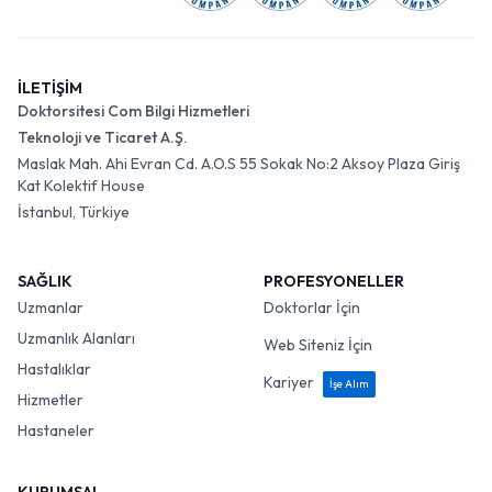
İLETİŞİM
Doktorsitesi Com Bilgi Hizmetleri
Teknoloji ve Ticaret A.Ş.
Maslak Mah. Ahi Evran Cd. A.O.S 55 Sokak No:2 Aksoy Plaza Giriş
Kat Kolektif House
İstanbul, Türkiye
SAĞLIK
PROFESYONELLER
Uzmanlar
Doktorlar İçin
Uzmanlık Alanları
Web Siteniz İçin
Hastalıklar
Kariyer
İşe Alım
Hizmetler
Hastaneler