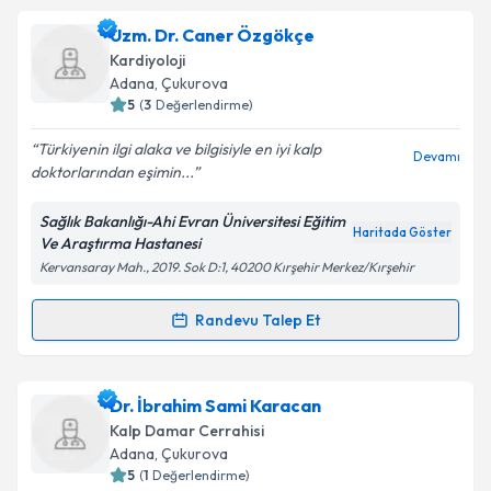
Uzm. Dr. Ali Kıvrak
için randevu takvimi talebi
Uzm. Dr. Caner Özgökçe
oluşturun. Size bu uzmandan randevu almanız için bir
Kardiyoloji
takvim hazırlandığında e-posta ile bilgilendireceğiz.
Adana
, Çukurova
5
(
3
Değerlendirme)
E-posta Adresiniz
Türkiyenin ilgi alaka ve bilgisiyle en iyi kalp
Devamı
doktorlarından eşimin...
Sağlık Bakanlığı-Ahi Evran Üniversitesi Eğitim
Kişisel verilerimin işlenmesine ilişkin
Aydınlatma
Haritada Göster
Ve Araştırma Hastanesi
Metni
'ni okudum ve kişisel verilerimin belirtilen
Kervansaray Mah., 2019. Sok D:1, 40200 Kırşehir Merkez/Kırşehir
kapsamda işlenmesini kabul ediyorum.
Randevu Talep Et
Randevu Takvimi Talebi
Takvim Talebini Gönder
Uzm. Dr. Caner Özgökçe
için randevu takvimi talebi
Dr. İbrahim Sami Karacan
oluşturun. Size bu uzmandan randevu almanız için bir
Kalp Damar Cerrahisi
takvim hazırlandığında e-posta ile bilgilendireceğiz.
Adana
, Çukurova
5
(
1
Değerlendirme)