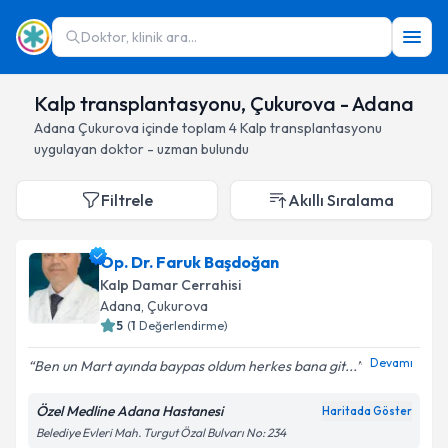
Doktor, klinik ara...
Kalp transplantasyonu, Çukurova - Adana
Adana
Çukurova
içinde toplam
4
Kalp transplantasyonu
uygulayan doktor - uzman bulundu
Filtrele
Akıllı Sıralama
Op. Dr. Faruk Başdoğan
Kalp Damar Cerrahisi
Adana
, Çukurova
5
(
1
Değerlendirme)
Devamı
Ben un Mart ayında baypas oldum herkes bana git...
Özel Medline Adana Hastanesi
Haritada Göster
Belediye Evleri Mah. Turgut Özal Bulvarı No: 234