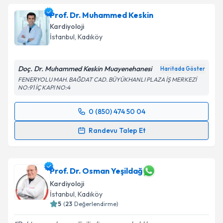
Prof. Dr. Muhammed Keskin
Kardiyoloji
İstanbul
, Kadıköy
Doç. Dr. Muhammed Keskin Muayenehanesi
Haritada Göster
FENERYOLU MAH. BAĞDAT CAD. BÜYÜKHANLI PLAZA İŞ MERKEZİ
NO:91 İÇ KAPI NO:4
0 (850) 474 50 04
Randevu Takvimi Talebi
Randevu Talep Et
Prof. Dr. Muhammed Keskin
için randevu takvimi
talebi oluşturun. Size bu uzmandan randevu almanız
için bir takvim hazırlandığında e-posta ile
Prof. Dr. Osman Yeşildağ
bilgilendireceğiz.
Kardiyoloji
İstanbul
, Kadıköy
E-posta Adresiniz
5
(
23
Değerlendirme)