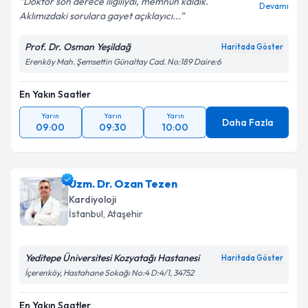
Doktor son derece iligiliydi, memnun kaldık.
Devamı
Aklımızdaki sorulara gayet açıklayıcı...
Kişisel verilerimin işlenmesine ilişkin
Aydınlatma
Prof. Dr. Osman Yeşildağ
Haritada Göster
Metni
'ni okudum ve kişisel verilerimin belirtilen
Erenköy Mah. Şemsettin Günaltay Cad. No:189 Daire:6
kapsamda işlenmesini kabul ediyorum.
En Yakın Saatler
Takvim Talebini Gönder
Yarın
Yarın
Yarın
Daha Fazla
09:00
09:30
10:00
Uzm. Dr. Ozan Tezen
Kardiyoloji
İstanbul
, Ataşehir
Yeditepe Üniversitesi Kozyatağı Hastanesi
Haritada Göster
İçerenköy, Hastahane Sokağı No:4 D:4/1, 34752
En Yakın Saatler