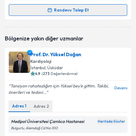
Randevu Talep Et
Randevu Takvimi Talebi
Prof. Dr. Hüseyin Uyarel
için randevu takvimi talebi
Bölgenize yakın diğer uzmanlar
oluşturun. Size bu uzmandan randevu almanız için bir
takvim hazırlandığında e-posta ile bilgilendireceğiz.
Prof. Dr. Yüksel Doğan
E-posta Adresiniz
Kardiyoloji
İstanbul
, Üsküdar
4.9
(
273
Değerlendirme)
Tansiyon rahatsızlığım için Yüksel bey'e gittim. Takibi,
Kişisel verilerimin işlenmesine ilişkin
Aydınlatma
Devamı
önerileri ve tedavi...
Metni
'ni okudum ve kişisel verilerimin belirtilen
kapsamda işlenmesini kabul ediyorum.
Adres
1
Adres
2
Takvim Talebini Gönder
Medipol Üniversitesi Çamlıca Hastanesi
Haritada Göster
Bulgurlu, Alemdağ Cd No:100