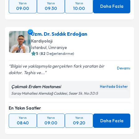
Yarın
Yarın
Yarın
Daha Fazla
09:00
09:30
10:00
Uzm. Dr. Sıddık Erdoğan
Kardiyoloji
İstanbul
, Ümraniye
5
(
82
Değerlendirme)
Bilgisi ve yaklaşımıyla gerçekten fark yaratan bir
Devamı
doktor. Teşhis ve...
Çakmak Erdem Hastanesi
Haritada Göster
Saray Mahallesi Alemdağ Caddesi, Sezer Sk. No:3 D:5
En Yakın Saatler
Yarın
Yarın
Yarın
Daha Fazla
08:40
09:00
09:20