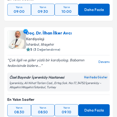
Yarın
Yarın
Yarın
Daha Fazla
09:00
09:30
10:00
Doç. Dr. İlhan İlker Avcı
Kardiyoloji
İstanbul
, Ataşehir
5
(
3
Değerlendirme)
Çok ilgili ve güler yüzlü bir kardiyolog. Babamın
Devamı
tedavisinde bizlere...
Özel Bayındır İçerenköy Hastanesi
Haritada Göster
İçerenköy, Ali Nihat Tarlan Cad., Ertaş Sok. No:17, 34752 İçerenköy –
Ataşehir/Ataşehir/İstanbul, Turkey
En Yakın Saatler
Yarın
Yarın
Yarın
Daha Fazla
08:30
08:50
09:10