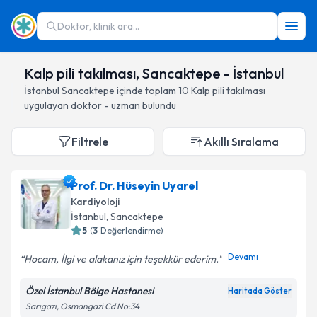
Doktor, klinik ara...
Kalp pili takılması, Sancaktepe - İstanbul
İstanbul
Sancaktepe
içinde toplam
10
Kalp pili takılması
uygulayan doktor - uzman bulundu
Filtrele
Akıllı Sıralama
Prof. Dr. Hüseyin Uyarel
Kardiyoloji
İstanbul
, Sancaktepe
5
(
3
Değerlendirme)
Devamı
Hocam, İlgi ve alakanız için teşekkür ederim.
Özel İstanbul Bölge Hastanesi
Haritada Göster
Sarıgazi, Osmangazi Cd No:34