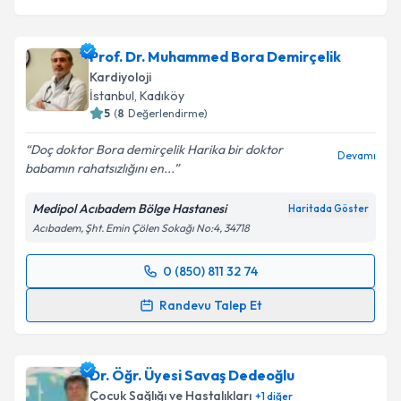
Prof. Dr. Muhammed Bora Demirçelik
Kardiyoloji
İstanbul
, Kadıköy
5
(
8
Değerlendirme)
Doç doktor Bora demirçelik Harika bir doktor
Devamı
babamın rahatsızlığını en...
Medipol Acıbadem Bölge Hastanesi
Haritada Göster
Acıbadem, Şht. Emin Çölen Sokağı No:4, 34718
0 (850) 811 32 74
Randevu Takvimi Talebi
Randevu Talep Et
Prof. Dr. Muhammed Bora Demirçelik
için randevu
takvimi talebi oluşturun. Size bu uzmandan randevu
Dr. Öğr. Üyesi Savaş Dedeoğlu
almanız için bir takvim hazırlandığında e-posta ile
bilgilendireceğiz.
Çocuk Sağlığı ve Hastalıkları
+
1
diğer