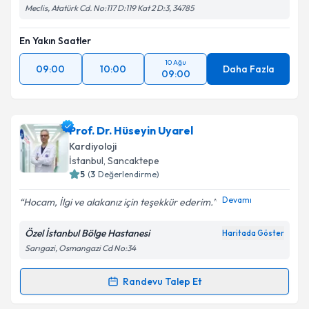
Meclis, Atatürk Cd. No:117 D:119 Kat 2 D:3, 34785
En Yakın Saatler
10 Ağu
09:00
10:00
Daha Fazla
09:00
Prof. Dr. Hüseyin Uyarel
Kardiyoloji
İstanbul
, Sancaktepe
5
(
3
Değerlendirme)
Devamı
Hocam, İlgi ve alakanız için teşekkür ederim.
Özel İstanbul Bölge Hastanesi
Haritada Göster
Sarıgazi, Osmangazi Cd No:34
Randevu Talep Et
Randevu Takvimi Talebi