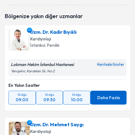
Prof. Dr. Hüseyin Uyarel
için randevu takvimi talebi
Bölgenize yakın diğer uzmanlar
oluşturun. Size bu uzmandan randevu almanız için bir
takvim hazırlandığında e-posta ile bilgilendireceğiz.
Uzm. Dr. Kadir Bıyıklı
E-posta Adresiniz
Kardiyoloji
İstanbul
, Pendik
Lokman Hekim İstanbul Hastanesi
Kişisel verilerimin işlenmesine ilişkin
Aydınlatma
Haritada Göster
Metni
'ni okudum ve kişisel verilerimin belirtilen
Yenişehir, Kardelen Sk. No:2
kapsamda işlenmesini kabul ediyorum.
En Yakın Saatler
Takvim Talebini Gönder
10 Ağu
10 Ağu
10 Ağu
Daha Fazla
09:00
09:30
10:00
Uzm. Dr. Mehmet Saygı
Kardiyoloji