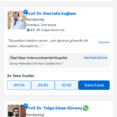
Prof. Dr. Muhammed Keskin
için randevu takvimi
talebi oluşturun. Size bu uzmandan randevu almanız
Prof. Dr. Mustafa Sağlam
için bir takvim hazırlandığında e-posta ile
bilgilendireceğiz.
Kardiyoloji
İstanbul
, Ümraniye
E-posta Adresiniz
4.9
(
10
Değerlendirme)
Soyadının hakkını veren , son derece güvenilir bir
Devamı
hekim. Hemsehrim...
Kişisel verilerimin işlenmesine ilişkin
Aydınlatma
Özel Hisar Intercontinental Hospital
Haritada Göster
Metni
'ni okudum ve kişisel verilerimin belirtilen
Saray Mahallesi Site Yolu Caddesi No:7
kapsamda işlenmesini kabul ediyorum.
En Yakın Saatler
Takvim Talebini Gönder
09:00
09:30
10:00
Daha Fazla
Prof. Dr. Tolga Sinan Güvenç
Kardiyoloji