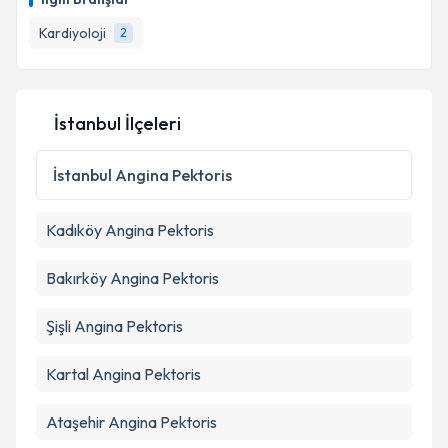
takvim hazırlandığında e-posta ile bilgilendireceğiz.
Kardiyoloji
2
E-posta Adresiniz
İstanbul İlçeleri
Kişisel verilerimin işlenmesine ilişkin
Aydınlatma
Metni
'ni okudum ve kişisel verilerimin belirtilen
İstanbul
Angina Pektoris
kapsamda işlenmesini kabul ediyorum.
Kadıköy
Angina Pektoris
Takvim Talebini Gönder
Bakırköy
Angina Pektoris
Şişli
Angina Pektoris
Kartal
Angina Pektoris
Ataşehir
Angina Pektoris