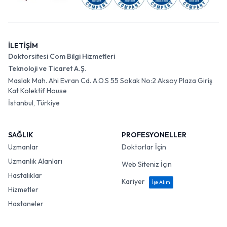
İLETİŞİM
Doktorsitesi Com Bilgi Hizmetleri
Teknoloji ve Ticaret A.Ş.
Maslak Mah. Ahi Evran Cd. A.O.S 55 Sokak No:2 Aksoy Plaza Giriş
Kat Kolektif House
İstanbul, Türkiye
SAĞLIK
PROFESYONELLER
Uzmanlar
Doktorlar İçin
Uzmanlık Alanları
Web Siteniz İçin
Hastalıklar
Kariyer
İşe Alım
Hizmetler
Hastaneler