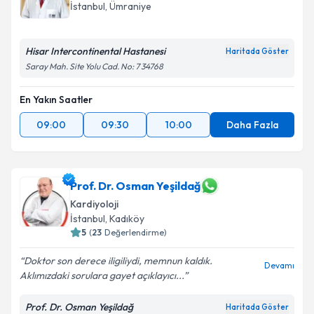
İstanbul
, Ümraniye
Hisar Intercontinental Hastanesi
Haritada Göster
Saray Mah. Site Yolu Cad. No: 7 34768
En Yakın Saatler
09:00
09:30
10:00
Daha Fazla
Prof. Dr. Osman Yeşildağ
Kardiyoloji
İstanbul
, Kadıköy
5
(
23
Değerlendirme)
Doktor son derece iligiliydi, memnun kaldık.
Devamı
Aklımızdaki sorulara gayet açıklayıcı...
Prof. Dr. Osman Yeşildağ
Haritada Göster