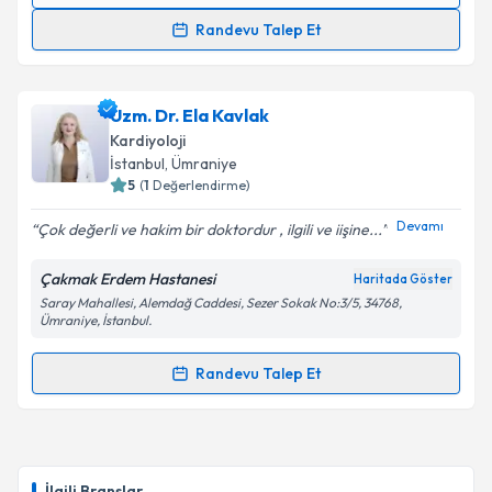
Randevu Talep Et
Doç. Dr. Gülay Gök
için randevu takvimi talebi
oluşturun. Size bu uzmandan randevu almanız için bir
Uzm. Dr. Ela Kavlak
takvim hazırlandığında e-posta ile bilgilendireceğiz.
Kardiyoloji
E-posta Adresiniz
İstanbul
, Ümraniye
5
(
1
Değerlendirme)
Devamı
Çok değerli ve hakim bir doktordur , ilgili ve iişine...
Kişisel verilerimin işlenmesine ilişkin
Aydınlatma
Çakmak Erdem Hastanesi
Haritada Göster
Metni
'ni okudum ve kişisel verilerimin belirtilen
Saray Mahallesi, Alemdağ Caddesi, Sezer Sokak No:3/5, 34768,
kapsamda işlenmesini kabul ediyorum.
Ümraniye, İstanbul.
Randevu Talep Et
Takvim Talebini Gönder
Randevu Takvimi Talebi
Uzm. Dr. Ela Kavlak
için randevu takvimi talebi
oluşturun. Size bu uzmandan randevu almanız için bir
İlgili Branşlar