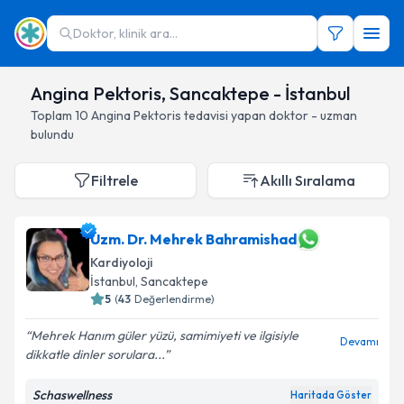
Doktor, klinik ara...
Angina Pektoris, Sancaktepe - İstanbul
Toplam
10
Angina Pektoris
tedavisi yapan doktor - uzman
bulundu
Filtrele
Akıllı Sıralama
Uzm. Dr. Mehrek Bahramishad
Kardiyoloji
İstanbul
, Sancaktepe
5
(
43
Değerlendirme)
Mehrek Hanım güler yüzü, samimiyeti ve ilgisiyle
Devamı
dikkatle dinler sorulara...
Schaswellness
Haritada Göster