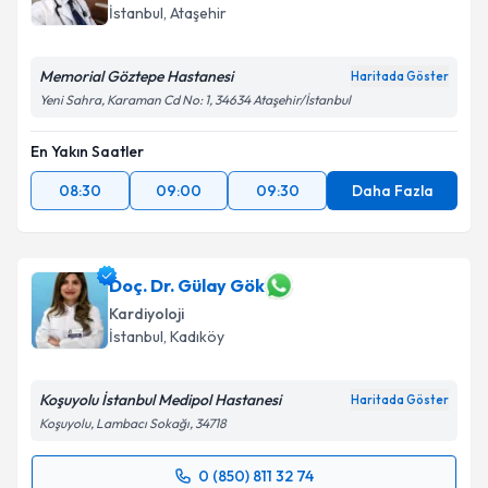
İstanbul
, Ataşehir
Memorial Göztepe Hastanesi
Haritada Göster
Yeni Sahra, Karaman Cd No: 1, 34634 Ataşehir/İstanbul
En Yakın Saatler
08:30
09:00
09:30
Daha Fazla
Doç. Dr. Gülay Gök
Kardiyoloji
İstanbul
, Kadıköy
Koşuyolu İstanbul Medipol Hastanesi
Haritada Göster
Koşuyolu, Lambacı Sokağı, 34718
0 (850) 811 32 74
Randevu Takvimi Talebi