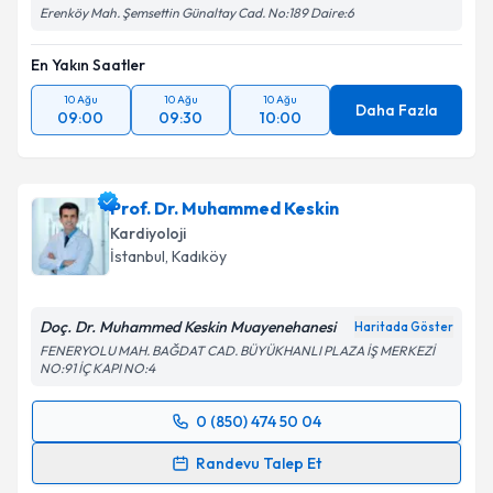
Erenköy Mah. Şemsettin Günaltay Cad. No:189 Daire:6
En Yakın Saatler
10 Ağu
10 Ağu
10 Ağu
Daha Fazla
09:00
09:30
10:00
Prof. Dr. Muhammed Keskin
Kardiyoloji
İstanbul
, Kadıköy
Doç. Dr. Muhammed Keskin Muayenehanesi
Haritada Göster
FENERYOLU MAH. BAĞDAT CAD. BÜYÜKHANLI PLAZA İŞ MERKEZİ
NO:91 İÇ KAPI NO:4
0 (850) 474 50 04
Randevu Takvimi Talebi
Randevu Talep Et