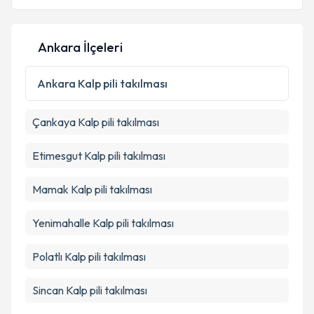
Ankara İlçeleri
Kişisel verilerimin işlenmesine ilişkin
Aydınlatma
Metni
'ni okudum ve kişisel verilerimin belirtilen
Ankara
Kalp pili takılması
kapsamda işlenmesini kabul ediyorum.
Çankaya
Kalp pili takılması
Takvim Talebini Gönder
Etimesgut
Kalp pili takılması
Mamak
Kalp pili takılması
Yenimahalle
Kalp pili takılması
Polatlı
Kalp pili takılması
Sincan
Kalp pili takılması