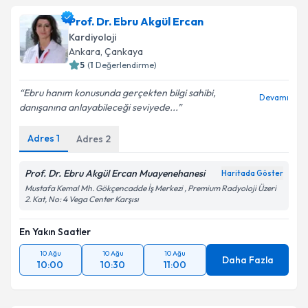
Prof. Dr. Ebru Akgül Ercan
Kardiyoloji
Ankara
, Çankaya
5
(
1
Değerlendirme)
Ebru hanım konusunda gerçekten bilgi sahibi,
Devamı
danışanına anlayabileceği seviyede...
Adres
1
Adres
2
Prof. Dr. Ebru Akgül Ercan Muayenehanesi
Haritada Göster
Mustafa Kemal Mh. Gökçencadde İş Merkezi , Premium Radyoloji Üzeri
2. Kat, No: 4 Vega Center Karşısı
En Yakın Saatler
10 Ağu
10 Ağu
10 Ağu
Daha Fazla
10:00
10:30
11:00