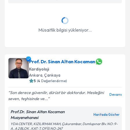
Takvim Talebini Gönder
Müsaitlik bilgisi yükleniyor...
Prof. Dr. Sinan Altan Kocaman
Kardiyoloji
Ankara
, Çankaya
5
(
4
Değerlendirme)
Son derece güvenilir, dürüst bir doktordur. Mesleğini
Devamı
seven, teşhisinde ve...
Prof.Dr. Sinan Altan Kocaman
Haritada Göster
Muayenehanesi
YDA CENTER, KIZILIRMAK MAH, Çukurambar, Dumlupınar Blv. NO: 9-
A , A 2 BLOK , KAT: 7, OFİS NO: 247