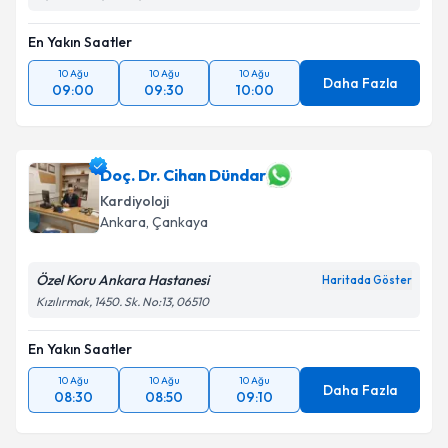
En Yakın Saatler
10 Ağu
10 Ağu
10 Ağu
Daha Fazla
09:00
09:30
10:00
Doç. Dr. Cihan Dündar
Kardiyoloji
Ankara
, Çankaya
Özel Koru Ankara Hastanesi
Haritada Göster
Kızılırmak, 1450. Sk. No:13, 06510
En Yakın Saatler
10 Ağu
10 Ağu
10 Ağu
Daha Fazla
08:30
08:50
09:10