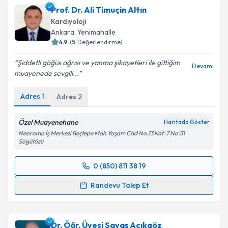
Prof. Dr. Ali Timuçin Altın
Kardiyoloji
Ankara
, Yenimahalle
4.9
(
5
Değerlendirme)
Şiddetli göğüs ağrısı ve yanma şikayetleri ile gittiğim
Devamı
muayenede sevgili...
Adres
1
Adres
2
Özel Muayenehane
Haritada Göster
Neorama İş Merkezi Beştepe Mah Yaşam Cad No:13 Kat :7 No:31
Sögütözü
0 (850) 811 38 19
Randevu Takvimi Talebi
Randevu Talep Et
Prof. Dr. Ali Timuçin Altın
için randevu takvimi talebi
oluşturun. Size bu uzmandan randevu almanız için bir
Dr. Öğr. Üyesi Savaş Açıkgöz
takvim hazırlandığında e-posta ile bilgilendireceğiz.