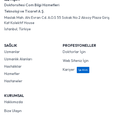
Doktorsitesi Com Bilgi Hizmetleri
Teknoloji ve Ticaret A.Ş.
Maslak Mah. Ahi Evran Cd. A.O.S 55 Sokak No:2 Aksoy Plaza Giriş
Kat Kolektif House
İstanbul, Türkiye
SAĞLIK
PROFESYONELLER
Uzmanlar
Doktorlar İçin
Uzmanlık Alanları
Web Siteniz İçin
Hastalıklar
Kariyer
İşe Alım
Hizmetler
Hastaneler
KURUMSAL
Hakkımızda
Bize Ulaşın