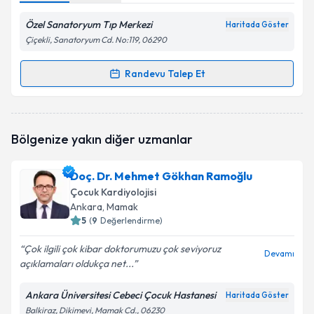
Özel Sanatoryum Tıp Merkezi
Haritada Göster
Çiçekli, Sanatoryum Cd. No:119, 06290
Randevu Talep Et
Randevu Takvimi Talebi
Doç. Dr. Sefa Ünal
için randevu takvimi talebi
Bölgenize yakın diğer uzmanlar
oluşturun. Size bu uzmandan randevu almanız için bir
takvim hazırlandığında e-posta ile bilgilendireceğiz.
Doç. Dr. Mehmet Gökhan Ramoğlu
E-posta Adresiniz
Çocuk Kardiyolojisi
Ankara
, Mamak
5
(
9
Değerlendirme)
Çok ilgili çok kibar doktorumuzu çok seviyoruz
Kişisel verilerimin işlenmesine ilişkin
Aydınlatma
Devamı
açıklamaları oldukça net...
Metni
'ni okudum ve kişisel verilerimin belirtilen
kapsamda işlenmesini kabul ediyorum.
Ankara Üniversitesi Cebeci Çocuk Hastanesi
Haritada Göster
Balkiraz, Dikimevi, Mamak Cd., 06230