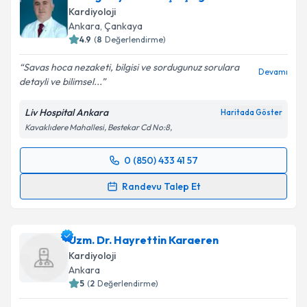
Kardiyoloji
E-posta Adresiniz
Ankara
, Çankaya
4.9
(
8
Değerlendirme)
Savas hoca nezaketi, bilgisi ve sordugunuz sorulara
Devamı
detayli ve bilimsel...
Kişisel verilerimin işlenmesine ilişkin
Aydınlatma
Metni
'ni okudum ve kişisel verilerimin belirtilen
Liv Hospital Ankara
Haritada Göster
kapsamda işlenmesini kabul ediyorum.
Kavaklıdere Mahallesi, Bestekar Cd No:8,
Takvim Talebini Gönder
0 (850) 433 41 57
Randevu Takvimi Talebi
Randevu Talep Et
Dr. Öğr. Üyesi Savaş Açıkgöz
için randevu takvimi
talebi oluşturun. Size bu uzmandan randevu almanız
Uzm. Dr. Hayrettin Karaeren
için bir takvim hazırlandığında e-posta ile
bilgilendireceğiz.
Kardiyoloji
Ankara
E-posta Adresiniz
5
(
2
Değerlendirme)