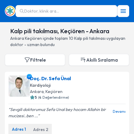
Doktor, klinik ara...
Kalp pili takılması, Keçiören - Ankara
Ankara
Keçiören
içinde toplam
10
Kalp pili takılması
uygulayan
doktor - uzman bulundu
Filtrele
Akıllı Sıralama
Doç. Dr. Sefa Ünal
Kardiyoloji
Ankara
, Keçiören
5
(
4
Değerlendirme)
Sevgili doktorumuz Sefa Unal bey hocam Allahin bir
Devamı
mucizesi..ben ...
Adres
1
Adres
2