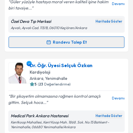
Güler yüzüyle hastaya moral veren kaliteli işine hakim
Devamı
biri tavsiye...
Kişisel verilerimin işlenmesine ilişkin
Aydınlatma
Özel Deva Tıp Merkezi
Haritada Göster
Metni
'ni okudum ve kişisel verilerimin belirtilen
Ayvalı, Ayvalı Cad. 113/B, 06010 Keçiören/Ankara
kapsamda işlenmesini kabul ediyorum.
Randevu Talep Et
Randevu Takvimi Talebi
Takvim Talebini Gönder
Uzm. Dr. Hayrettin Karaeren
için randevu takvimi
Dr. Öğr. Üyesi Selçuk Özkan
talebi oluşturun. Size bu uzmandan randevu almanız
Kardiyoloji
için bir takvim hazırlandığında e-posta ile
Ankara
, Yenimahalle
bilgilendireceğiz.
5
(
23
Değerlendirme)
E-posta Adresiniz
Bir şikayetim olmamasına rağmen kontrol amaçlı
Devamı
gittim. Selçuk hoca...
Medical Park Ankara Hastanesi
Haritada Göster
Kentkoop Mahallesi, Kent Koop Mah. 1868. Sok. No:15 Batıkent -
Kişisel verilerimin işlenmesine ilişkin
Aydınlatma
Yenimahalle, 06680 Yenimahalle/Ankara
Metni
'ni okudum ve kişisel verilerimin belirtilen