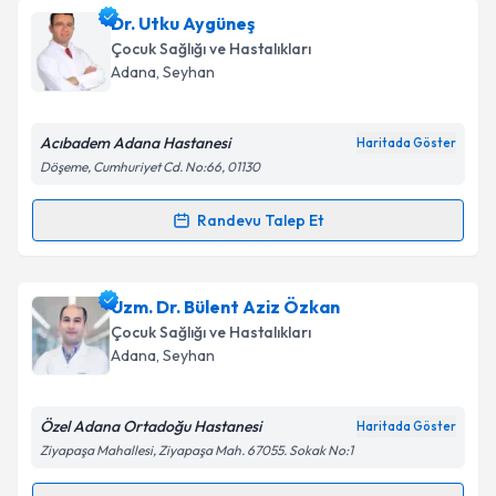
Uzm. Dr. Cem Keskin
için randevu takvimi talebi
Dr. Utku Aygüneş
oluşturun. Size bu uzmandan randevu almanız için bir
Çocuk Sağlığı ve Hastalıkları
takvim hazırlandığında e-posta ile bilgilendireceğiz.
Adana
, Seyhan
E-posta Adresiniz
Acıbadem Adana Hastanesi
Haritada Göster
Döşeme, Cumhuriyet Cd. No:66, 01130
Kişisel verilerimin işlenmesine ilişkin
Aydınlatma
Randevu Talep Et
Randevu Takvimi Talebi
Metni
'ni okudum ve kişisel verilerimin belirtilen
kapsamda işlenmesini kabul ediyorum.
Dr. Utku Aygüneş
için randevu takvimi talebi
Uzm. Dr. Bülent Aziz Özkan
oluşturun. Size bu uzmandan randevu almanız için bir
Takvim Talebini Gönder
Çocuk Sağlığı ve Hastalıkları
takvim hazırlandığında e-posta ile bilgilendireceğiz.
Adana
, Seyhan
E-posta Adresiniz
Özel Adana Ortadoğu Hastanesi
Haritada Göster
Ziyapaşa Mahallesi, Ziyapaşa Mah. 67055. Sokak No:1