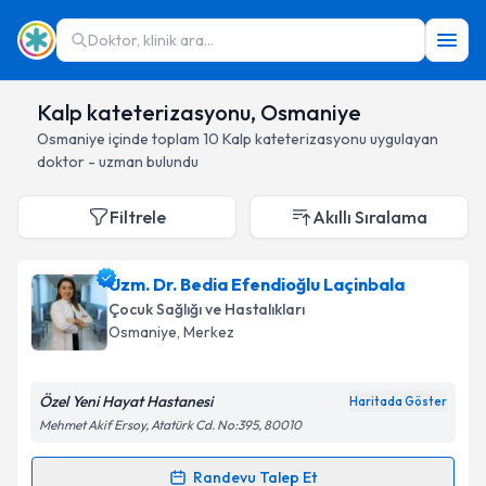
Doktor, klinik ara...
Kalp kateterizasyonu, Osmaniye
Osmaniye
içinde toplam
10
Kalp kateterizasyonu
uygulayan
doktor - uzman bulundu
Filtrele
Akıllı Sıralama
Uzm. Dr. Bedia Efendioğlu Laçinbala
Çocuk Sağlığı ve Hastalıkları
Osmaniye
, Merkez
Özel Yeni Hayat Hastanesi
Haritada Göster
Mehmet Akif Ersoy, Atatürk Cd. No:395, 80010
Randevu Talep Et