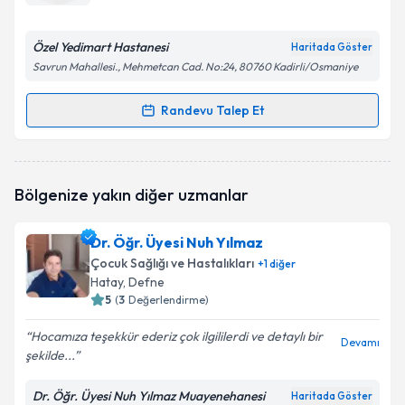
E-posta Adresiniz
Özel Yedimart Hastanesi
Haritada Göster
Savrun Mahallesi., Mehmetcan Cad. No:24, 80760 Kadirli/Osmaniye
Kişisel verilerimin işlenmesine ilişkin
Aydınlatma
Randevu Talep Et
Randevu Takvimi Talebi
Metni
'ni okudum ve kişisel verilerimin belirtilen
kapsamda işlenmesini kabul ediyorum.
Uzm. Dr. Yağmur Yılmaz
için randevu takvimi talebi
Bölgenize yakın diğer uzmanlar
oluşturun. Size bu uzmandan randevu almanız için bir
Takvim Talebini Gönder
takvim hazırlandığında e-posta ile bilgilendireceğiz.
Dr. Öğr. Üyesi Nuh Yılmaz
E-posta Adresiniz
Çocuk Sağlığı ve Hastalıkları
+
1
diğer
Hatay
, Defne
5
(
3
Değerlendirme)
Hocamıza teşekkür ederiz çok ilgililerdi ve detaylı bir
Kişisel verilerimin işlenmesine ilişkin
Aydınlatma
Devamı
şekilde...
Metni
'ni okudum ve kişisel verilerimin belirtilen
kapsamda işlenmesini kabul ediyorum.
Dr. Öğr. Üyesi Nuh Yılmaz Muayenehanesi
Haritada Göster