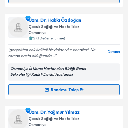
Randevu Takvimi Talebi
Uzm. Dr. Bedia Efendioğlu Laçinbala
için randevu
Uzm. Dr. Hakkı Özdoğan
takvimi talebi oluşturun. Size bu uzmandan randevu
Çocuk Sağlığı ve Hastalıkları
almanız için bir takvim hazırlandığında e-posta ile
Osmaniye
bilgilendireceğiz.
5
(
1
Değerlendirme)
E-posta Adresiniz
gerçekten çok kaliteli bir doktordur kendileri. Ne
Devamı
zaman hasta olduğumda...
Osmaniye İli Kamu Hastaneleri Birliği Genel
Sekreterliği Kadirli Devlet Hastanesi
Kişisel verilerimin işlenmesine ilişkin
Aydınlatma
Metni
'ni okudum ve kişisel verilerimin belirtilen
kapsamda işlenmesini kabul ediyorum.
Randevu Talep Et
Randevu Takvimi Talebi
Takvim Talebini Gönder
Uzm. Dr. Hakkı Özdoğan
için randevu takvimi talebi
Uzm. Dr. Yağmur Yılmaz
oluşturun. Size bu uzmandan randevu almanız için bir
Çocuk Sağlığı ve Hastalıkları
takvim hazırlandığında e-posta ile bilgilendireceğiz.
Osmaniye