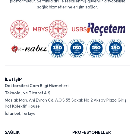
platformudur. Sertifikaları ile tescillenmiş güvenilir altyapısıyla
sağlık hizmetlerine erişim sağlar.
İLETİŞİM
Doktorsitesi Com Bilgi Hizmetleri
Teknoloji ve Ticaret A.Ş.
Maslak Mah. Ahi Evran Cd. A.O.S 55 Sokak No:2 Aksoy Plaza Giriş
Kat Kolektif House
İstanbul, Türkiye
SAĞLIK
PROFESYONELLER