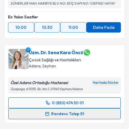
SÜMERLER MAH. HARBİYE BLV. NO: 55 İÇ KAPI NO: 1 DEFNE/ HATAY
Takvim Talebini Gönder
En Yakın Saatler
10:00
10:30
11:00
Daha Fazla
Uzm. Dr. Sena Kara Öncü
Çocuk Sağlığı ve Hastalıkları
Adana
, Seyhan
Özel Adana Ortadoğu Hastanesi
Haritada Göster
Ziyapaşa, 67055. Sk. No:1, 01140 Seyhan/Adana
0 (850) 474 50 01
Randevu Takvimi Talebi
Randevu Talep Et
Uzm. Dr. Sena Kara Öncü
için randevu takvimi talebi