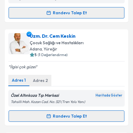
Kişisel verilerimin işlenmesine ilişkin
Aydınlatma
Randevu Talep Et
Metni
'ni okudum ve kişisel verilerimin belirtilen
Randevu Takvimi Talebi
kapsamda işlenmesini kabul ediyorum.
Uzm. Dr. Tuba Zekiye Özaslan
için randevu takvimi
Uzm. Dr. Cem Keskin
Takvim Talebini Gönder
talebi oluşturun. Size bu uzmandan randevu almanız
Çocuk Sağlığı ve Hastalıkları
için bir takvim hazırlandığında e-posta ile
Adana
, Yüreğir
bilgilendireceğiz.
5
(
1
Değerlendirme)
E-posta Adresiniz
İlgisi çok güzel
Adres
1
Adres
2
Kişisel verilerimin işlenmesine ilişkin
Aydınlatma
Özel Altınkoza Tıp Merkezi
Haritada Göster
Metni
'ni okudum ve kişisel verilerimin belirtilen
Tahsilli Mah. Kozan Cad. No: 321 (Tren Yolu Yanı)
kapsamda işlenmesini kabul ediyorum.
Randevu Talep Et
Randevu Takvimi Talebi
Takvim Talebini Gönder