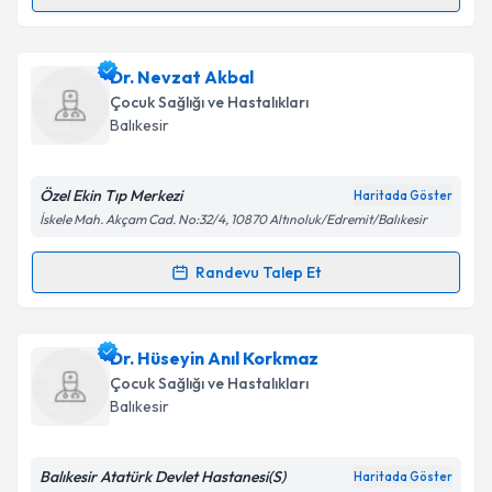
Randevu Takvimi Talebi
Takvim Talebini Gönder
Dr. Fadime Sümer
için randevu takvimi talebi
Dr. Nevzat Akbal
oluşturun. Size bu uzmandan randevu almanız için bir
Çocuk Sağlığı ve Hastalıkları
takvim hazırlandığında e-posta ile bilgilendireceğiz.
Balıkesir
E-posta Adresiniz
Özel Ekin Tıp Merkezi
Haritada Göster
İskele Mah. Akçam Cad. No:32/4, 10870 Altınoluk/Edremit/Balıkesir
Kişisel verilerimin işlenmesine ilişkin
Aydınlatma
Randevu Talep Et
Randevu Takvimi Talebi
Metni
'ni okudum ve kişisel verilerimin belirtilen
kapsamda işlenmesini kabul ediyorum.
Dr. Nevzat Akbal
için randevu takvimi talebi
Dr. Hüseyin Anıl Korkmaz
oluşturun. Size bu uzmandan randevu almanız için bir
Takvim Talebini Gönder
Çocuk Sağlığı ve Hastalıkları
takvim hazırlandığında e-posta ile bilgilendireceğiz.
Balıkesir
E-posta Adresiniz
Balıkesir Atatürk Devlet Hastanesi(S)
Haritada Göster