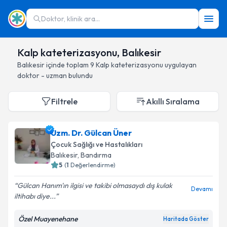
Doktor, klinik ara...
Kalp kateterizasyonu, Balıkesir
Balıkesir
içinde toplam
9
Kalp kateterizasyonu
uygulayan
doktor - uzman bulundu
Filtrele
Akıllı Sıralama
Uzm. Dr. Gülcan Üner
Çocuk Sağlığı ve Hastalıkları
Balıkesir
, Bandırma
5
(
1
Değerlendirme)
Gülcan Hanım'ın ilgisi ve takibi olmasaydı dış kulak
Devamı
iltihabı diye...
Özel Muayenehane
Haritada Göster