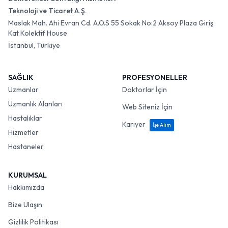
Teknoloji ve Ticaret A.Ş.
Maslak Mah. Ahi Evran Cd. A.O.S 55 Sokak No:2 Aksoy Plaza Giriş
Kat Kolektif House
İstanbul, Türkiye
SAĞLIK
PROFESYONELLER
Uzmanlar
Doktorlar İçin
Uzmanlık Alanları
Web Siteniz İçin
Hastalıklar
Kariyer
İşe Alım
Hizmetler
Hastaneler
KURUMSAL
Hakkımızda
Bize Ulaşın
Gizlilik Politikası