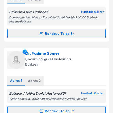
Balıkesir Asker Hastanesi
Haritada Göster
Kişisel verilerimin işlenmesine ilişkin
Aydınlatma
Dumlupınar Mh., Merkez, Koca Okul Sokak No:28-9, 10100 Balıkesir
Metni
'ni okudum ve kişisel verilerimin belirtilen
Merkez/Balıkesir
kapsamda işlenmesini kabul ediyorum.
Randevu Talep Et
Randevu Takvimi Talebi
Takvim Talebini Gönder
Uzm. Dr. Erdoğan Gönül
için randevu takvimi talebi
Dr. Fadime Sümer
oluşturun. Size bu uzmandan randevu almanız için bir
Çocuk Sağlığı ve Hastalıkları
takvim hazırlandığında e-posta ile bilgilendireceğiz.
Balıkesir
E-posta Adresiniz
Adres
1
Adres
2
Balıkesir Atatürk Devlet Hastanesi(S)
Haritada Göster
Kişisel verilerimin işlenmesine ilişkin
Aydınlatma
Yıldız, Soma Cd., 10020 Altıeylül/Balıkesir Merkez/Balıkesir
Metni
'ni okudum ve kişisel verilerimin belirtilen
kapsamda işlenmesini kabul ediyorum.
Randevu Talep Et