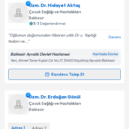
Uzm. Dr. Aysu Tazegül
için randevu takvimi talebi
Uzm. Dr. Hidayet Aktaş
oluşturun. Size bu uzmandan randevu almanız için bir
Çocuk Sağlığı ve Hastalıkları
takvim hazırlandığında e-posta ile bilgilendireceğiz.
Balıkesir
5
(
1
Değerlendirme)
E-posta Adresiniz
Oğlumun doğumundan itibaren yıllık Dr u. Yaptığı
Devamı
tedavi ve...
Balıkesir Ayvalık Devlet Hastanesi
Haritada Göster
Kişisel verilerimin işlenmesine ilişkin
Aydınlatma
Yeni, Ahmet Taner Kışlalı Cd. No:17, 10400 Küçükköy/Ayvalık/Balıkesir
Metni
'ni okudum ve kişisel verilerimin belirtilen
kapsamda işlenmesini kabul ediyorum.
Randevu Talep Et
Randevu Takvimi Talebi
Takvim Talebini Gönder
Uzm. Dr. Hidayet Aktaş
için randevu takvimi talebi
Uzm. Dr. Erdoğan Gönül
oluşturun. Size bu uzmandan randevu almanız için bir
Çocuk Sağlığı ve Hastalıkları
takvim hazırlandığında e-posta ile bilgilendireceğiz.
Balıkesir
E-posta Adresiniz
Adres
1
Adres
2