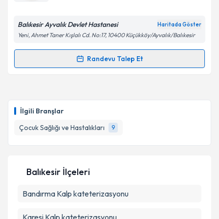
E-posta Adresiniz
Balıkesir Ayvalık Devlet Hastanesi
Haritada Göster
Yeni, Ahmet Taner Kışlalı Cd. No:17, 10400 Küçükköy/Ayvalık/Balıkesir
Kişisel verilerimin işlenmesine ilişkin
Aydınlatma
Randevu Talep Et
Randevu Takvimi Talebi
Metni
'ni okudum ve kişisel verilerimin belirtilen
kapsamda işlenmesini kabul ediyorum.
Dr. Hürol Bitlisli
için randevu takvimi talebi oluşturun.
Size bu uzmandan randevu almanız için bir takvim
Takvim Talebini Gönder
İlgili Branşlar
hazırlandığında e-posta ile bilgilendireceğiz.
Çocuk Sağlığı ve Hastalıkları
9
E-posta Adresiniz
Balıkesir İlçeleri
Kişisel verilerimin işlenmesine ilişkin
Aydınlatma
Bandırma
Metni
Kalp kateterizasyonu
'ni okudum ve kişisel verilerimin belirtilen
kapsamda işlenmesini kabul ediyorum.
Karesi
Kalp kateterizasyonu