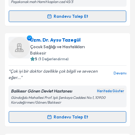
Paşakonak mah Hamit kaplan cad 45/3
Randevu Talep Et
Randevu Takvimi Talebi
Uzm. Dr. Gülcan Üner
için randevu takvimi talebi
Uzm. Dr. Aysu Tazegül
oluşturun. Size bu uzmandan randevu almanız için bir
Çocuk Sağlığı ve Hastalıkları
takvim hazırlandığında e-posta ile bilgilendireceğiz.
Balıkesir
5
(
1
Değerlendirme)
E-posta Adresiniz
Çok iyi bir doktor özellikle çok bilgili ve sevecen
Devamı
eğer...
Balikesır Gönen Devlet Hastanesı
Haritada Göster
Kişisel verilerimin işlenmesine ilişkin
Aydınlatma
Gündoğdu Mahallesi Prof. Işık Şenkaya Caddesi No:1, 10900
Metni
'ni okudum ve kişisel verilerimin belirtilen
Korudeğirmen/Gönen/Balıkesir
kapsamda işlenmesini kabul ediyorum.
Randevu Talep Et
Randevu Takvimi Talebi
Takvim Talebini Gönder