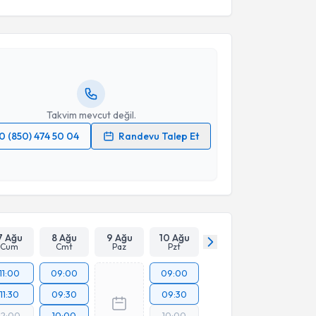
 Muhammed Keskin
için randevu takvimi talebi
Size bu uzmandan randevu almanız için bir takvim
ında e-posta ile bilgilendireceğiz.
resiniz
Takvim mevcut değil.
0 (850) 474 50 04
Randevu Talep Et
 verilerimin işlenmesine ilişkin
Aydınlatma Metni
'ni
 ve kişisel verilerimin belirtilen kapsamda
esini kabul ediyorum.
Takvim Talebini Gönder
7 Ağu
8 Ağu
9 Ağu
10 Ağu
Cum
Cmt
Paz
Pzt
11:00
09:00
09:00
11:30
09:30
09:30
12:00
10:00
10:00