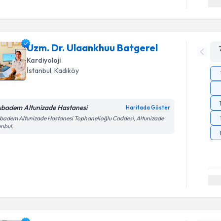
Uzm. Dr. Ulaankhuu Batgerel
Kardiyoloji
İstanbul
, Kadıköy
ıbadem Altunizade Hastanesi
Haritada Göster
badem Altunizade Hastanesi Tophanelioğlu Caddesi, Altunizade
anbul.
Randevu T
Uzm. Dr. 
takvimi tal