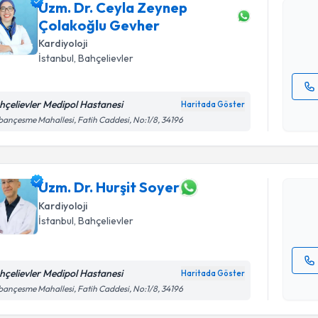
Uzm. Dr. Ceyla Zeynep
bir takvim 
Çolakoğlu Gevher
E-posta Ad
Kardiyoloji
İstanbul
, Bahçelievler
hçelievler Medipol Hastanesi
Haritada Göster
Randevu T
Kişisel
ançesme Mahallesi, Fatih Caddesi, No:1/8, 34196
okudum
işlenm
Uzm. Dr. H
Size bu uzm
hazırlandığ
Uzm. Dr. Hurşit Soyer
Kardiyoloji
E-posta Ad
İstanbul
, Bahçelievler
hçelievler Medipol Hastanesi
Haritada Göster
Kişisel
ançesme Mahallesi, Fatih Caddesi, No:1/8, 34196
okudum
işlenm