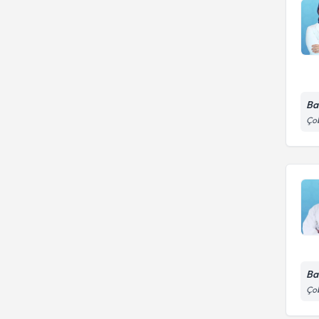
Ba
Çob
Ba
Çob