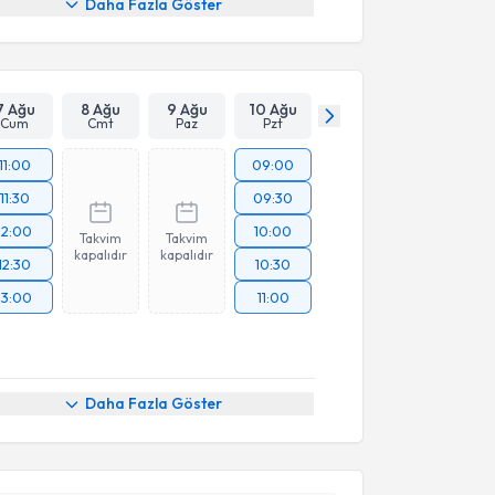
Daha Fazla Göster
7 Ağu
8 Ağu
9 Ağu
10 Ağu
Cum
Cmt
Paz
Pzt
11:00
09:00
11:30
09:30
12:00
10:00
Takvim
Takvim
kapalıdır
kapalıdır
12:30
10:30
13:00
11:00
akvimi Talebi
Daha Fazla Göster
Ceyla Zeynep Çolakoğlu Gevher
için randevu
ebi oluşturun. Size bu uzmandan randevu almanız için