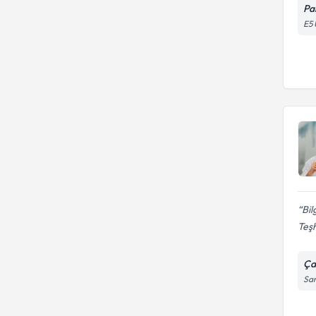
Pa
E5 
Bil
Teşh
Ça
Sar