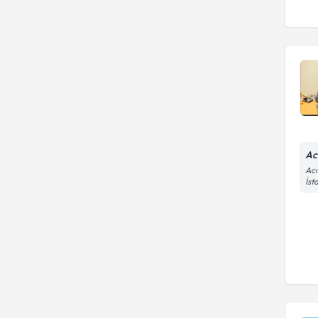
Ac
Acı
İst