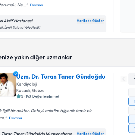
torumdu. Ne...
Devamı
Kişisel
okudum
el Aktif Hastanesi
Haritada Göster
işlenm
il, İzmit Yalova Yolu No:81
enize yakın diğer uzmanlar
Uzm. Dr. Turan Taner Gündoğdu
Kardiyoloji
Kocaeli
, Gebze
5
(
143
Değerlendirme)
 ilgili bir doktor. Detaylı anlatim Hijyenik temiz bir
am.
Devamı
. Turan Taner Gündoğdu Muayenehane
Haritada Göster