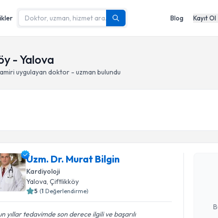
ikler
Blog
Kayıt Ol
köy - Yalova
amiri
uygulayan doktor - uzman bulundu
Randevu T
Uzm. Dr. M
Uzm. Dr. Murat Bilgin
Size bu uzm
Kardiyoloji
hazırlandığ
Yalova
, Çiftlikköy
5
(
1
Değerlendirme)
E-posta Ad
B
n yıllar tedavimde son derece ilgili ve başarılı