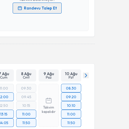
Randevu Talep Et
 verilerimin işlenmesine ilişkin
Aydınlatma Metni
'ni
 ve kişisel verilerimin belirtilen kapsamda
esini kabul ediyorum.
Takvim Talebini Gönder
7 Ağu
8 Ağu
9 Ağu
10 Ağu
Cum
Cmt
Paz
Pzt
11:00
09:30
08:30
12:00
09:45
09:20
12:50
10:15
10:10
Takvim
kapalıdır
13:15
11:00
11:00
14:05
11:50
11:50