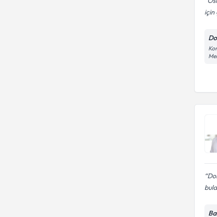
Osm
için
Do
Kon
Mer
Dok
bula
Ba