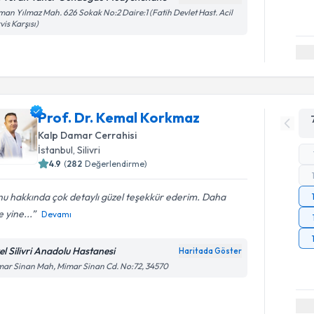
an Yılmaz Mah. 626 Sokak No:2 Daire:1 (Fatih Devlet Hast. Acil
vis Karşısı)
Prof. Dr. Kemal Korkmaz
Kalp Damar Cerrahisi
İstanbul
, Silivri
4.9
(
282
Değerlendirme)
u hakkında çok detaylı güzel teşekkür ederim. Daha
 yine...
Devamı
el Silivri Anadolu Hastanesi
Haritada Göster
ar Sinan Mah, Mimar Sinan Cd. No:72, 34570
Randevu T