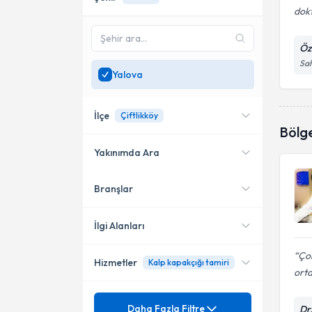
dok
Öz
Sah
Yalova
İlçe
Çiftlikköy
Bölg
Yakınımda Ara
Branşlar
Konumuma yakın uzmanları
Çiftlikköy
göster
İlgi Alanları
Çok
Hizmetler
Kalp kapakçığı tamiri
Kardiyoloji
ort
Mezuniyet
Anjio
Daha Fazla Filtre
Dr