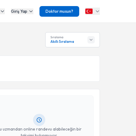
Giriş Yap
Doktor musun?
Sıralama
Akıllı Sıralama
akvimi Talebi
urat Bilgin
için randevu takvimi talebi oluşturun.
andan randevu almanız için bir takvim
ında e-posta ile bilgilendireceğiz.
resiniz
u uzmandan online randevu alabileceğin bir
takvimi bulunmuyor.