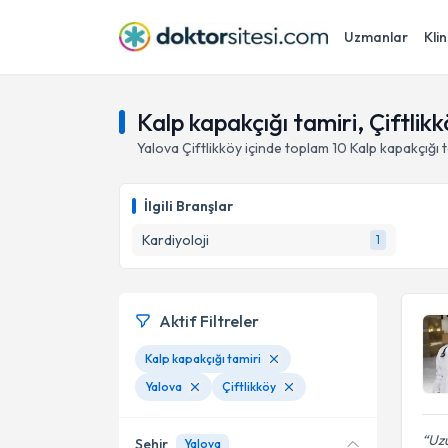
Uzmanlar
Klin
Kalp kapakçığı tamiri, Çiftlik
Yalova
Çiftlikköy
içinde toplam
10
Kalp kapakçığı t
İlgili Branşlar
Kardiyoloji
1
Aktif Filtreler
Kalp kapakçığı tamiri
Yalova
Çiftlikköy
Uzu
Şehir
Yalova