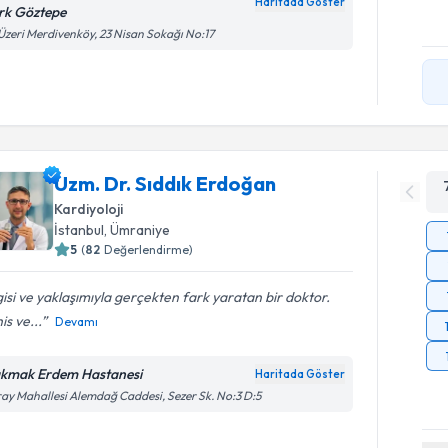
Haritada Göster
rk Göztepe
Üzeri Merdivenköy, 23 Nisan Sokağı No:17
Uzm. Dr. Sıddık Erdoğan
Kardiyoloji
İstanbul
, Ümraniye
5
(
82
Değerlendirme)
gisi ve yaklaşımıyla gerçekten fark yaratan bir doktor.
is ve...
Devamı
kmak Erdem Hastanesi
Haritada Göster
ay Mahallesi Alemdağ Caddesi, Sezer Sk. No:3 D:5