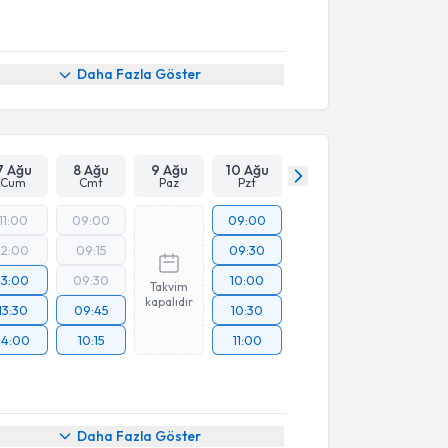
Daha Fazla Göster
7 Ağu
8 Ağu
9 Ağu
10 Ağu
Cum
Cmt
Paz
Pzt
11:00
09:00
09:00
12:00
09:15
09:30
13:00
09:30
10:00
Takvim
kapalıdır
13:30
09:45
10:30
14:00
10:15
11:00
akvimi Talebi
Daha Fazla Göster