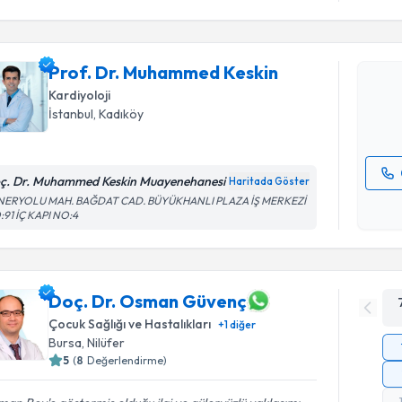
Prof. Dr.
oluşturun. 
Prof. Dr. Muhammed Keskin
hazırlandığ
Kardiyoloji
E-posta Ad
İstanbul
, Kadıköy
ç. Dr. Muhammed Keskin Muayenehanesi
Haritada Göster
Kişisel
NERYOLU MAH. BAĞDAT CAD. BÜYÜKHANLI PLAZA İŞ MERKEZİ
91 İÇ KAPI NO:4
okudum
işlenm
Doç. Dr. Osman Güvenç
Çocuk Sağlığı ve Hastalıkları
+
1
diğer
Bursa
, Nilüfer
5
(
8
Değerlendirme)