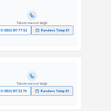
hazırlandığında e-posta ile bilgilendireceğiz.
resiniz
Takvim mevcut değil.
0 (850) 811 77 52
Randevu Talep Et
akvimi Talebi
 verilerimin işlenmesine ilişkin
Aydınlatma Metni
'ni
 ve kişisel verilerimin belirtilen kapsamda
esini kabul ediyorum.
urşit Soyer
için randevu takvimi talebi oluşturun.
andan randevu almanız için bir takvim
Takvim Talebini Gönder
ında e-posta ile bilgilendireceğiz.
resiniz
Takvim mevcut değil.
0 (850) 811 32 74
Randevu Talep Et
 verilerimin işlenmesine ilişkin
Aydınlatma Metni
'ni
 ve kişisel verilerimin belirtilen kapsamda
esini kabul ediyorum.