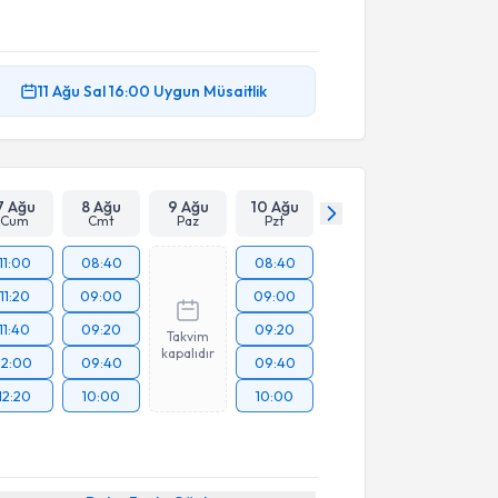
11 Ağu
Sal
16:00
Uygun Müsaitlik
7 Ağu
8 Ağu
9 Ağu
10 Ağu
Cum
Cmt
Paz
Pzt
11:00
08:40
08:40
11:20
09:00
09:00
11:40
09:20
09:20
Takvim
kapalıdır
12:00
09:40
09:40
12:20
10:00
10:00