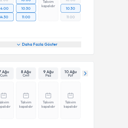
Takvim
kapalıdır
14:00
10:30
10:30
14:30
11:00
11:00
Daha Fazla Göster
7 Ağu
8 Ağu
9 Ağu
10 Ağu
Cum
Cmt
Paz
Pzt
Takvim
Takvim
Takvim
Takvim
palıdır
kapalıdır
kapalıdır
kapalıdır