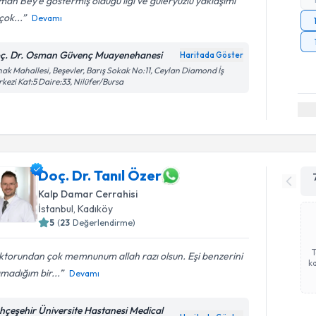
an Bey'e göstermiş olduğu ilgi ve güleryüzlü yaklaşımı
 çok...
Devamı
ç. Dr. Osman Güvenç Muayenehanesi
Haritada Göster
ak Mahallesi, Beşevler, Barış Sokak No:11, Ceylan Diamond İş
kezi Kat:5 Daire:33, Nilüfer/Bursa
Doç. Dr. Tanıl Özer
Kalp Damar Cerrahisi
İstanbul
, Kadıköy
5
(
23
Değerlendirme)
torundan çok memnunum allah razı olsun. Eşi benzerini
ka
madığım bir...
Devamı
hçeşehir Üniversite Hastanesi Medical