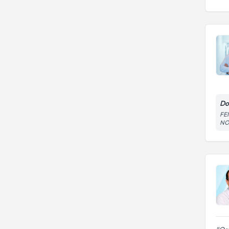
Do
FE
NO: