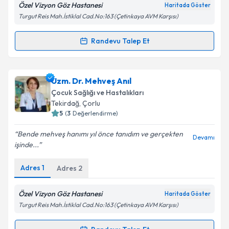
Metni
'ni okudum ve kişisel verilerimin belirtilen
Özel Vizyon Göz Hastanesi
Haritada Göster
kapsamda işlenmesini kabul ediyorum.
Turgut Reis Mah.İstiklal Cad.No:163 (Çetinkaya AVM Karşısı)
Randevu Talep Et
Randevu Takvimi Talebi
Takvim Talebini Gönder
Uzm. Dr. Çağatay Kabak
için randevu takvimi talebi
Uzm. Dr. Mehveş Anıl
oluşturun. Size bu uzmandan randevu almanız için bir
Çocuk Sağlığı ve Hastalıkları
takvim hazırlandığında e-posta ile bilgilendireceğiz.
Tekirdağ
, Çorlu
5
(
3
Değerlendirme)
E-posta Adresiniz
Bende mehveş hanımı yıl önce tanıdım ve gerçekten
Devamı
işinde...
Adres
1
Adres
2
Kişisel verilerimin işlenmesine ilişkin
Aydınlatma
Metni
'ni okudum ve kişisel verilerimin belirtilen
kapsamda işlenmesini kabul ediyorum.
Özel Vizyon Göz Hastanesi
Haritada Göster
Turgut Reis Mah.İstiklal Cad.No:163 (Çetinkaya AVM Karşısı)
Takvim Talebini Gönder