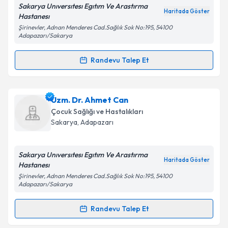
Sakarya Unıversıtesı Egıtım Ve Arastırma
Haritada Göster
Hastanesı
Şirinevler, Adnan Menderes Cad.Sağlık Sok No:195, 54100
Adapazarı/Sakarya
Randevu Talep Et
Randevu Takvimi Talebi
Uzm. Dr. Bahri Elmas
için randevu takvimi talebi
Uzm. Dr. Ahmet Can
oluşturun. Size bu uzmandan randevu almanız için bir
Çocuk Sağlığı ve Hastalıkları
takvim hazırlandığında e-posta ile bilgilendireceğiz.
Sakarya
, Adapazarı
E-posta Adresiniz
Sakarya Unıversıtesı Egıtım Ve Arastırma
Haritada Göster
Hastanesı
Şirinevler, Adnan Menderes Cad.Sağlık Sok No:195, 54100
Adapazarı/Sakarya
Kişisel verilerimin işlenmesine ilişkin
Aydınlatma
Metni
'ni okudum ve kişisel verilerimin belirtilen
Randevu Talep Et
kapsamda işlenmesini kabul ediyorum.
Randevu Takvimi Talebi