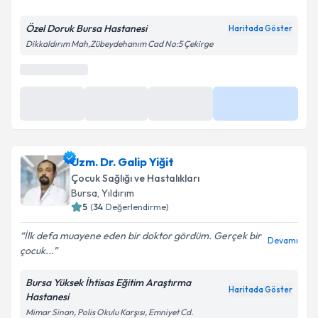
E-posta Adresiniz
Özel Doruk Bursa Hastanesi
Haritada Göster
Dikkaldırım Mah,Zübeydehanım Cad No:5 Çekirge
Kişisel verilerimin işlenmesine ilişkin
Aydınlatma
Metni
'ni okudum ve kişisel verilerimin belirtilen
kapsamda işlenmesini kabul ediyorum.
Takvim Talebini Gönder
Uzm. Dr. Galip Yiğit
Çocuk Sağlığı ve Hastalıkları
Bursa
, Yıldırım
5
(
34
Değerlendirme)
İlk defa muayene eden bir doktor gördüm. Gerçek bir
Devamı
çocuk...
Bursa Yüksek İhtisas Eğitim Araştırma
Haritada Göster
Hastanesi
Mimar Sinan, Polis Okulu Karşısı, Emniyet Cd.