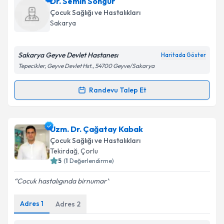
Dr. Semih Songür
için bir takvim hazırlandığında e-posta ile
bilgilendireceğiz.
Çocuk Sağlığı ve Hastalıkları
Sakarya
E-posta Adresiniz
Sakarya Geyve Devlet Hastanesı
Haritada Göster
Tepecikler, Geyve Devlet Hst., 54700 Geyve/Sakarya
Kişisel verilerimin işlenmesine ilişkin
Aydınlatma
Randevu Talep Et
Metni
'ni okudum ve kişisel verilerimin belirtilen
Randevu Takvimi Talebi
kapsamda işlenmesini kabul ediyorum.
Dr. Semih Songür
için randevu takvimi talebi
Uzm. Dr. Çağatay Kabak
Takvim Talebini Gönder
oluşturun. Size bu uzmandan randevu almanız için bir
Çocuk Sağlığı ve Hastalıkları
takvim hazırlandığında e-posta ile bilgilendireceğiz.
Tekirdağ
, Çorlu
5
(
1
Değerlendirme)
E-posta Adresiniz
Cocuk hastalıgında birnumar
Adres
1
Adres
2
Kişisel verilerimin işlenmesine ilişkin
Aydınlatma