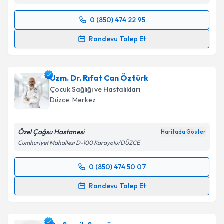
0 (850) 474 22 95
Randevu Takvimi Talebi
Randevu Talep Et
Uzm. Dr. Galip Yiğit
için randevu takvimi talebi
oluşturun. Size bu uzmandan randevu almanız için bir
Uzm. Dr. Rıfat Can Öztürk
takvim hazırlandığında e-posta ile bilgilendireceğiz.
Çocuk Sağlığı ve Hastalıkları
E-posta Adresiniz
Düzce
, Merkez
Özel Çağsu Hastanesi
Haritada Göster
Cumhuriyet Mahallesi D-100 Karayolu/DÜZCE
Kişisel verilerimin işlenmesine ilişkin
Aydınlatma
Metni
'ni okudum ve kişisel verilerimin belirtilen
0 (850) 474 50 07
kapsamda işlenmesini kabul ediyorum.
Randevu Takvimi Talebi
Randevu Talep Et
Takvim Talebini Gönder
Uzm. Dr. Rıfat Can Öztürk
için randevu takvimi
talebi oluşturun. Size bu uzmandan randevu almanız