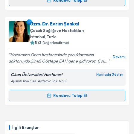
Randevu Talep Et
Randevu Takvimi Talebi
Uzm. Dr. Mehveş Anıl
için randevu takvimi talebi
Uzm. Dr. Evrim Şenkal
oluşturun. Size bu uzmandan randevu almanız için bir
Çocuk Sağlığı ve Hastalıkları
takvim hazırlandığında e-posta ile bilgilendireceğiz.
İstanbul
, Tuzla
5
(
3
Değerlendirme)
E-posta Adresiniz
Hocamızın Okan hastanesinde çocuklarımızın
Devamı
doktoruydu.Şimdi Göztepe EAH gene gidiyoruz. Çok...
Okan Üniversitesi Hastanesi
Haritada Göster
Kişisel verilerimin işlenmesine ilişkin
Aydınlatma
Aydınlı Yolu Cad. Aydemir Sok. No: 2
Metni
'ni okudum ve kişisel verilerimin belirtilen
kapsamda işlenmesini kabul ediyorum.
Randevu Talep Et
Randevu Takvimi Talebi
Takvim Talebini Gönder
Uzm. Dr. Evrim Şenkal
için randevu takvimi talebi
oluşturun. Size bu uzmandan randevu almanız için bir
İlgili Branşlar
takvim hazırlandığında e-posta ile bilgilendireceğiz.