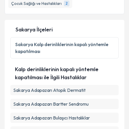
Çocuk Sağlığı ve Hastalıkları
2
E-posta Adresiniz
Sakarya İlçeleri
Kişisel verilerimin işlenmesine ilişkin
Aydınlatma
Metni
'ni okudum ve kişisel verilerimin belirtilen
Sakarya
Kalp derinliklerinin kapalı yöntemle
kapsamda işlenmesini kabul ediyorum.
kapatılması
Takvim Talebini Gönder
Kalp derinliklerinin kapalı yöntemle
kapatılması ile İlgili Hastalıklar
Sakarya Adapazarı Atopik Dermatit
Sakarya Adapazarı Bartter Sendromu
Sakarya Adapazarı Bulaşıcı Hastalıklar