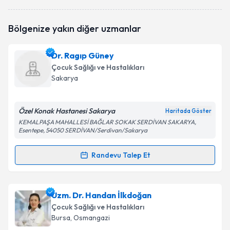
Takvim Talebini Gönder
Uzm. Dr. Ahmet Can
için randevu takvimi talebi
Bölgenize yakın diğer uzmanlar
oluşturun. Size bu uzmandan randevu almanız için bir
takvim hazırlandığında e-posta ile bilgilendireceğiz.
Dr. Ragıp Güney
E-posta Adresiniz
Çocuk Sağlığı ve Hastalıkları
Sakarya
Özel Konak Hastanesi Sakarya
Kişisel verilerimin işlenmesine ilişkin
Aydınlatma
Haritada Göster
Metni
'ni okudum ve kişisel verilerimin belirtilen
KEMALPAŞA MAHALLESİ BAĞLAR SOKAK SERDİVAN SAKARYA,
Esentepe, 54050 SERDİVAN/Serdivan/Sakarya
kapsamda işlenmesini kabul ediyorum.
Randevu Talep Et
Randevu Takvimi Talebi
Takvim Talebini Gönder
Dr. Ragıp Güney
için randevu takvimi talebi
Uzm. Dr. Handan İlkdoğan
oluşturun. Size bu uzmandan randevu almanız için bir
Çocuk Sağlığı ve Hastalıkları
takvim hazırlandığında e-posta ile bilgilendireceğiz.
Bursa
, Osmangazi