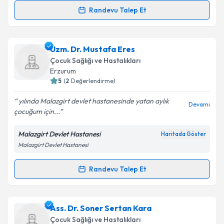
Randevu Talep Et
Randevu Takvimi Talebi
Dr. Emel Evren
için randevu takvimi talebi oluşturun.
Uzm. Dr. Mustafa Eres
Size bu uzmandan randevu almanız için bir takvim
Çocuk Sağlığı ve Hastalıkları
hazırlandığında e-posta ile bilgilendireceğiz.
Erzurum
5
(
2
Değerlendirme)
E-posta Adresiniz
yılında Malazgirt devlet hastanesinde yatan aylık
Devamı
çocuğum için...
Malazgirt Devlet Hastanesi
Haritada Göster
Kişisel verilerimin işlenmesine ilişkin
Aydınlatma
Malazgirt Devlet Hastanesi
Metni
'ni okudum ve kişisel verilerimin belirtilen
kapsamda işlenmesini kabul ediyorum.
Randevu Talep Et
Randevu Takvimi Talebi
Takvim Talebini Gönder
Uzm. Dr. Mustafa Eres
için randevu takvimi talebi
Ass. Dr. Soner Sertan Kara
oluşturun. Size bu uzmandan randevu almanız için bir
Çocuk Sağlığı ve Hastalıkları