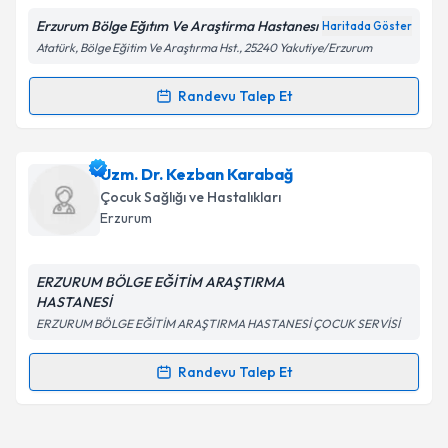
Erzurum Bölge Eğıtım Ve Araştirma Hastanesı
Haritada Göster
Atatürk, Bölge Eğitim Ve Araştırma Hst., 25240 Yakutiye/Erzurum
Kişisel verilerimin işlenmesine ilişkin
Aydınlatma
Randevu Talep Et
Randevu Takvimi Talebi
Metni
'ni okudum ve kişisel verilerimin belirtilen
kapsamda işlenmesini kabul ediyorum.
Ass. Dr. Ufuk Utku Güllü
için randevu takvimi talebi
Uzm. Dr. Kezban Karabağ
oluşturun. Size bu uzmandan randevu almanız için bir
Takvim Talebini Gönder
Çocuk Sağlığı ve Hastalıkları
takvim hazırlandığında e-posta ile bilgilendireceğiz.
Erzurum
E-posta Adresiniz
ERZURUM BÖLGE EĞİTİM ARAŞTIRMA
HASTANESİ
ERZURUM BÖLGE EĞİTİM ARAŞTIRMA HASTANESİ ÇOCUK SERVİSİ
Kişisel verilerimin işlenmesine ilişkin
Aydınlatma
Metni
'ni okudum ve kişisel verilerimin belirtilen
Randevu Talep Et
Randevu Takvimi Talebi
kapsamda işlenmesini kabul ediyorum.