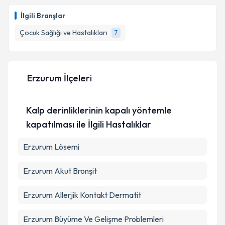
Uzm. Dr. Kezban Karabağ
için randevu takvimi
Takvim Talebini Gönder
talebi oluşturun. Size bu uzmandan randevu almanız
İlgili Branşlar
için bir takvim hazırlandığında e-posta ile
bilgilendireceğiz.
Çocuk Sağlığı ve Hastalıkları
7
E-posta Adresiniz
Erzurum İlçeleri
Kişisel verilerimin işlenmesine ilişkin
Aydınlatma
Kalp derinliklerinin kapalı yöntemle
Metni
'ni okudum ve kişisel verilerimin belirtilen
kapsamda işlenmesini kabul ediyorum.
kapatılması ile İlgili Hastalıklar
Erzurum Lösemi
Takvim Talebini Gönder
Erzurum Akut Bronşit
Erzurum Allerjik Kontakt Dermatit
Erzurum Büyüme Ve Gelişme Problemleri