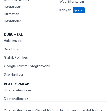
Uzmanlık Alanları
Web Siteniz İçin
Hastalıklar
Kariyer
İşe Alım
Hizmetler
Hastaneler
KURUMSAL
Hakkımızda
Bize Ulaşın
Gizlilik Politikası
Google Takvim Entegrasyonu
Site Haritası
PLATFORMLAR
Doktorsitesi.com
Doktorsitesi.az
Doktorsitesi.com sağlık sektöründe hizmet veren tıp doktorları,