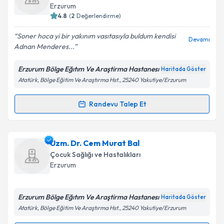
takvim hazırlandığında e-posta ile bilgilendireceğiz.
Erzurum
4.8
(
2
Değerlendirme)
E-posta Adresiniz
Soner hoca yi bir yakınım vasıtasıyla buldum kendisi
Devamı
Adnan Menderes...
Erzurum Bölge Eğıtım Ve Araştirma Hastanesı
Haritada Göster
Kişisel verilerimin işlenmesine ilişkin
Aydınlatma
Atatürk, Bölge Eğitim Ve Araştırma Hst., 25240 Yakutiye/Erzurum
Metni
'ni okudum ve kişisel verilerimin belirtilen
kapsamda işlenmesini kabul ediyorum.
Randevu Talep Et
Randevu Takvimi Talebi
Takvim Talebini Gönder
Ass. Dr. Soner Sertan Kara
için randevu takvimi
Uzm. Dr. Cem Murat Bal
talebi oluşturun. Size bu uzmandan randevu almanız
Çocuk Sağlığı ve Hastalıkları
için bir takvim hazırlandığında e-posta ile
Erzurum
bilgilendireceğiz.
E-posta Adresiniz
Erzurum Bölge Eğıtım Ve Araştirma Hastanesı
Haritada Göster
Atatürk, Bölge Eğitim Ve Araştırma Hst., 25240 Yakutiye/Erzurum