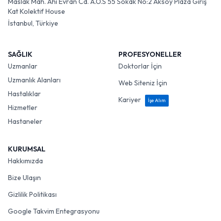
Maslak Mah. Ahi Evran Cd. A.O.S 55 Sokak No:2 Aksoy Plaza Giriş
Kat Kolektif House
İstanbul, Türkiye
SAĞLIK
PROFESYONELLER
Uzmanlar
Doktorlar İçin
Uzmanlık Alanları
Web Siteniz İçin
Hastalıklar
Kariyer
İşe Alım
Hizmetler
Hastaneler
KURUMSAL
Hakkımızda
Bize Ulaşın
Gizlilik Politikası
Google Takvim Entegrasyonu