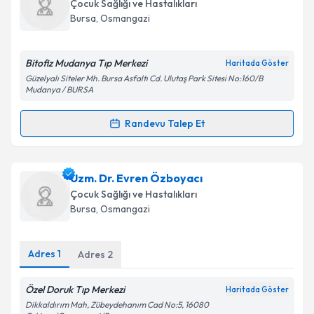
talebi oluşturun. Size bu uzmandan randevu almanız
Takvim Talebini Gönder
Çocuk Sağlığı ve Hastalıkları
için bir takvim hazırlandığında e-posta ile
Bursa
, Osmangazi
bilgilendireceğiz.
E-posta Adresiniz
Bitofiz Mudanya Tıp Merkezi
Haritada Göster
Güzelyalı Siteler Mh. Bursa Asfaltı Cd. Ulutaş Park Sitesi No:160/B
Mudanya / BURSA
Randevu Talep Et
Kişisel verilerimin işlenmesine ilişkin
Aydınlatma
Randevu Takvimi Talebi
Metni
'ni okudum ve kişisel verilerimin belirtilen
kapsamda işlenmesini kabul ediyorum.
Uzm. Dr. Ayşe Tarım
için randevu takvimi talebi
Uzm. Dr. Evren Özboyacı
oluşturun. Size bu uzmandan randevu almanız için bir
Çocuk Sağlığı ve Hastalıkları
Takvim Talebini Gönder
takvim hazırlandığında e-posta ile bilgilendireceğiz.
Bursa
, Osmangazi
E-posta Adresiniz
Adres
1
Adres
2
Özel Doruk Tıp Merkezi
Haritada Göster
Kişisel verilerimin işlenmesine ilişkin
Aydınlatma
Dikkaldırım Mah, Zübeydehanım Cad No:5, 16080