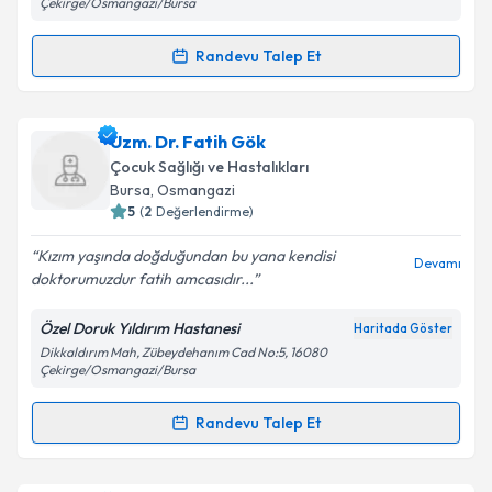
Metni
'ni okudum ve kişisel verilerimin belirtilen
Çekirge/Osmangazi/Bursa
kapsamda işlenmesini kabul ediyorum.
Randevu Talep Et
Randevu Takvimi Talebi
Takvim Talebini Gönder
Uzm. Dr. Evren Özboyacı
için randevu takvimi talebi
Uzm. Dr. Fatih Gök
oluşturun. Size bu uzmandan randevu almanız için bir
Çocuk Sağlığı ve Hastalıkları
takvim hazırlandığında e-posta ile bilgilendireceğiz.
Bursa
, Osmangazi
5
(
2
Değerlendirme)
E-posta Adresiniz
Kızım yaşında doğduğundan bu yana kendisi
Devamı
doktorumuzdur fatih amcasıdır...
Özel Doruk Yıldırım Hastanesi
Haritada Göster
Kişisel verilerimin işlenmesine ilişkin
Aydınlatma
Dikkaldırım Mah, Zübeydehanım Cad No:5, 16080
Metni
'ni okudum ve kişisel verilerimin belirtilen
Çekirge/Osmangazi/Bursa
kapsamda işlenmesini kabul ediyorum.
Randevu Talep Et
Randevu Takvimi Talebi
Takvim Talebini Gönder