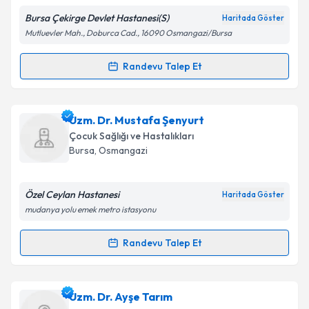
Bursa Çekirge Devlet Hastanesi(S)
Haritada Göster
Kişisel verilerimin işlenmesine ilişkin
Aydınlatma
Mutluevler Mah., Doburca Cad., 16090 Osmangazi/Bursa
Metni
'ni okudum ve kişisel verilerimin belirtilen
kapsamda işlenmesini kabul ediyorum.
Randevu Talep Et
Randevu Takvimi Talebi
Takvim Talebini Gönder
Uzm. Dr. Gülşah Toprak
için randevu takvimi talebi
Uzm. Dr. Mustafa Şenyurt
oluşturun. Size bu uzmandan randevu almanız için bir
Çocuk Sağlığı ve Hastalıkları
takvim hazırlandığında e-posta ile bilgilendireceğiz.
Bursa
, Osmangazi
E-posta Adresiniz
Özel Ceylan Hastanesi
Haritada Göster
mudanya yolu emek metro istasyonu
Kişisel verilerimin işlenmesine ilişkin
Aydınlatma
Randevu Talep Et
Randevu Takvimi Talebi
Metni
'ni okudum ve kişisel verilerimin belirtilen
kapsamda işlenmesini kabul ediyorum.
Uzm. Dr. Mustafa Şenyurt
için randevu takvimi
Uzm. Dr. Ayşe Tarım