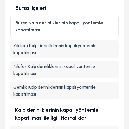
Bursa İlçeleri
Kişisel verilerimin işlenmesine ilişkin
Aydınlatma
Metni
'ni okudum ve kişisel verilerimin belirtilen
Bursa
Kalp derinliklerinin kapalı yöntemle
kapsamda işlenmesini kabul ediyorum.
kapatılması
Takvim Talebini Gönder
Yıldırım
Kalp derinliklerinin kapalı yöntemle
kapatılması
Nilüfer
Kalp derinliklerinin kapalı yöntemle
kapatılması
Gemlik
Kalp derinliklerinin kapalı yöntemle
kapatılması
Kalp derinliklerinin kapalı yöntemle
kapatılması ile İlgili Hastalıklar