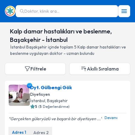
Doktor, klinik ara...
Kalp damar hastalıkları ve beslenme,
Başakşehir - İstanbul
İstanbul
Başakşehir
içinde toplam
5
Kalp damar hastalıkları ve
beslenme
uygulayan doktor - uzman bulundu
Filtrele
Akıllı Sıralama
Dyt. Gülbengi Gök
Diyetisyen
İstanbul
, Başakşehir
5
(
5
Değerlendirme)
Devamı
Gerçekten güleryüzlü ve başarılı bir diyetisyen ...
Adres
1
Adres
2