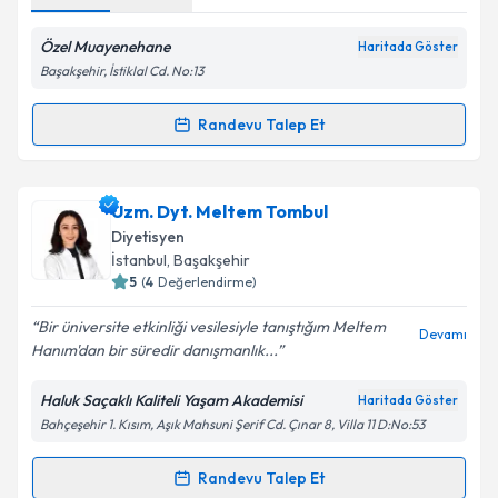
Özel Muayenehane
Haritada Göster
Başakşehir, İstiklal Cd. No:13
Randevu Talep Et
Randevu Takvimi Talebi
Dyt. Gülbengi Gök
için randevu takvimi talebi
Uzm. Dyt. Meltem Tombul
oluşturun. Size bu uzmandan randevu almanız için bir
Diyetisyen
takvim hazırlandığında e-posta ile bilgilendireceğiz.
İstanbul
, Başakşehir
5
(
4
Değerlendirme)
E-posta Adresiniz
Bir üniversite etkinliği vesilesiyle tanıştığım Meltem
Devamı
Hanım'dan bir süredir danışmanlık...
Haluk Saçaklı Kaliteli Yaşam Akademisi
Haritada Göster
Kişisel verilerimin işlenmesine ilişkin
Aydınlatma
Bahçeşehir 1. Kısım, Aşık Mahsuni Şerif Cd. Çınar 8, Villa 11 D:No:53
Metni
'ni okudum ve kişisel verilerimin belirtilen
kapsamda işlenmesini kabul ediyorum.
Randevu Talep Et
Randevu Takvimi Talebi