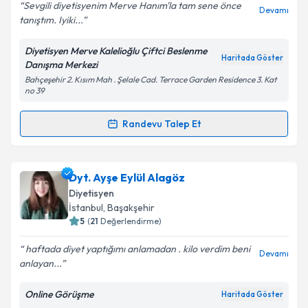
Sevgili diyetisyenim Merve Hanım'la tam sene önce
Devamı
tanıştım. Iyiki...
Diyetisyen Merve Kalelioğlu Çiftci Beslenme
Kişisel verilerimin işlenmesine ilişkin
Aydınlatma
Haritada Göster
Danışma Merkezi
Metni
'ni okudum ve kişisel verilerimin belirtilen
Bahçeşehir 2. Kısım Mah . Şelale Cad. Terrace Garden Residence 3. Kat
kapsamda işlenmesini kabul ediyorum.
no 39
Randevu Talep Et
Takvim Talebini Gönder
Randevu Takvimi Talebi
Dyt. Merve Kalelioğlu Çiftçi
için randevu takvimi
Dyt. Ayşe Eylül Alagöz
talebi oluşturun. Size bu uzmandan randevu almanız
Diyetisyen
için bir takvim hazırlandığında e-posta ile
İstanbul
, Başakşehir
bilgilendireceğiz.
5
(
21
Değerlendirme)
E-posta Adresiniz
haftada diyet yaptığımı anlamadan . kilo verdim beni
Devamı
anlayan...
Online Görüşme
Haritada Göster