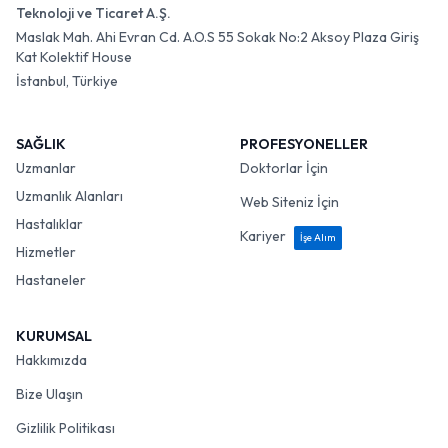
Teknoloji ve Ticaret A.Ş.
Maslak Mah. Ahi Evran Cd. A.O.S 55 Sokak No:2 Aksoy Plaza Giriş
Kat Kolektif House
İstanbul, Türkiye
SAĞLIK
PROFESYONELLER
Uzmanlar
Doktorlar İçin
Uzmanlık Alanları
Web Siteniz İçin
Hastalıklar
Kariyer
İşe Alım
Hizmetler
Hastaneler
KURUMSAL
Hakkımızda
Bize Ulaşın
Gizlilik Politikası