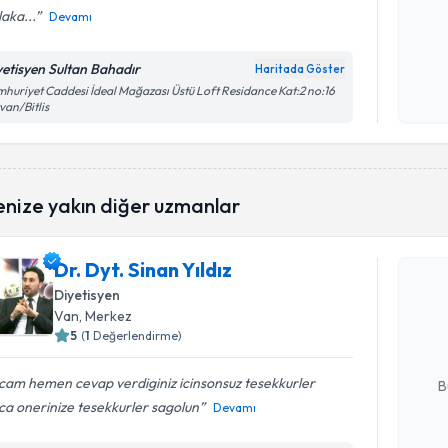
aka...
Devamı
Kişisel
yetisyen Sultan Bahadır
Haritada Göster
okudum
huriyet Caddesi İdeal Mağazası Üstü Loft Residance Kat:2 no:16
işlenm
van/Bitlis
enize yakın diğer uzmanlar
Randevu T
Dr. Dyt. Sinan Yıldız
Dr. Dyt. S
Diyetisyen
bu uzmandan
Van
, Merkez
posta ile bi
5
(
1
Değerlendirme)
E-posta Ad
cam hemen cevap verdiginiz icinsonsuz tesekkurler
B
ca onerinize tesekkurler sagolun
Devamı