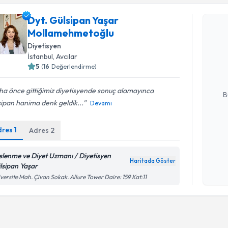
Randevu T
Dyt. Gülsipan Yaşar
Mollamehmetoğlu
Dyt. Güls
Diyetisyen
talebi oluş
İstanbul
, Avcılar
takvim hazı
5
(
16
Değerlendirme)
E-posta Ad
a önce gittiğimiz diyetisyende sonuç alamayınca
B
ipan hanima denk geldik...
Devamı
dres
1
Adres
2
Kişisel
okudum
işlenm
slenme ve Diyet Uzmanı / Diyetisyen
Haritada Göster
lsipan Yaşar
versite Mah. Çivan Sokak. Allure Tower Daire: 159 Kat:11