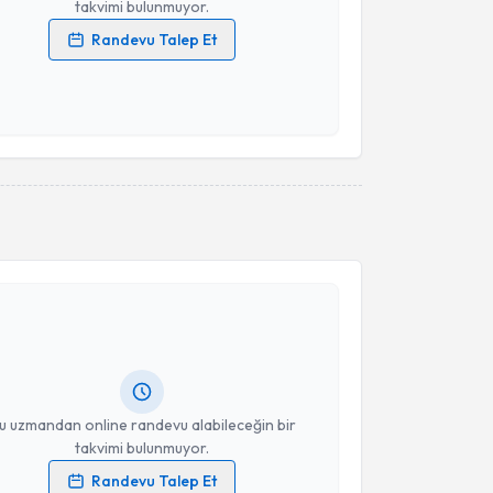
takvimi bulunmuyor.
Randevu Talep Et
 verilerimin işlenmesine ilişkin
Aydınlatma Metni
'ni
 ve kişisel verilerimin belirtilen kapsamda
esini kabul ediyorum.
Takvim Talebini Gönder
akvimi Talebi
inan Yıldız
için randevu takvimi talebi oluşturun. Size
 randevu almanız için bir takvim hazırlandığında e-
lgilendireceğiz.
resiniz
u uzmandan online randevu alabileceğin bir
takvimi bulunmuyor.
Randevu Talep Et