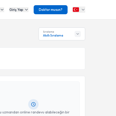
Giriş Yap
Doktor musun?
Sıralama
Akıllı Sıralama
akvimi Talebi
an Bahadır
için randevu takvimi talebi oluşturun. Size
 randevu almanız için bir takvim hazırlandığında e-
lgilendireceğiz.
resiniz
u uzmandan online randevu alabileceğin bir