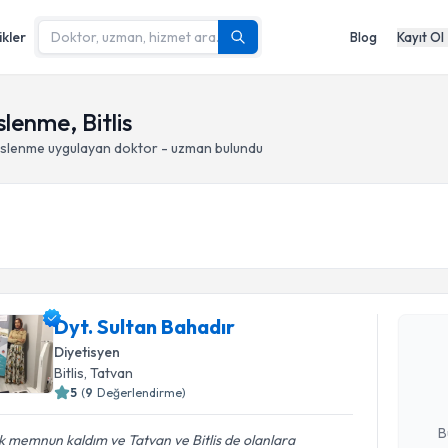
ikler
Blog
Kayıt Ol
lenme, Bitlis
eslenme
uygulayan doktor - uzman bulundu
Randevu T
Dyt. Sultan Bahadır
Dyt. Sult
bu uzmandan
Diyetisyen
posta ile bi
Bitlis
, Tatvan
5
(
9
Değerlendirme)
E-posta Ad
B
 memnun kaldım ve Tatvan ve Bitlis de olanlara