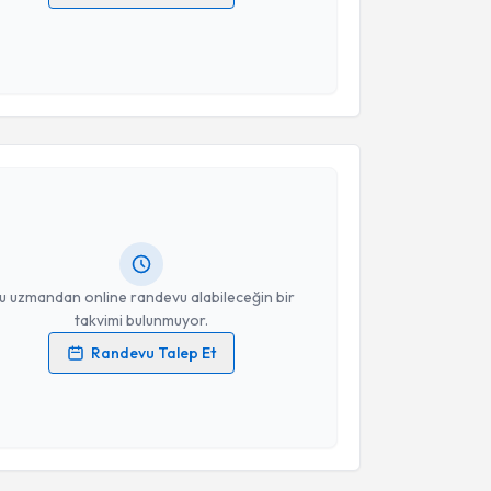
 verilerimin işlenmesine ilişkin
Aydınlatma Metni
'ni
 ve kişisel verilerimin belirtilen kapsamda
esini kabul ediyorum.
akvimi Talebi
Takvim Talebini Gönder
an Beydüz
için randevu takvimi talebi oluşturun. Size
 randevu almanız için bir takvim hazırlandığında e-
lgilendireceğiz.
resiniz
u uzmandan online randevu alabileceğin bir
takvimi bulunmuyor.
Randevu Talep Et
 verilerimin işlenmesine ilişkin
Aydınlatma Metni
'ni
 ve kişisel verilerimin belirtilen kapsamda
esini kabul ediyorum.
Takvim Talebini Gönder