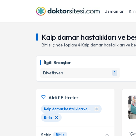
Uzmanlar
Klin
Kalp damar hastalıkları ve bes
Bitlis
içinde toplam
4
Kalp damar hastalıkları ve b
İlgili Branşlar
Diyetisyen
1
Aktif Filtreler
Kalp damar hastalıkları ve beslenme
Bitlis
Çok
Şehir
Bitlis