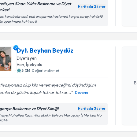
Kişisel
yetisyen Sinan Yıldız Beslenme ve Diyet
Haritada Göster
okudum
rkezi
işlenm
ım karabekir cad. eski araştırma hastanesi karşısı saray halı üstü
u apartmanı kat 4 no 8
Randevu T
Dyt. Beyhan Beydüz
Dyt. Beyh
bu uzmandan
Diyetisyen
posta ile bi
Van
, İpekyolu
5
(
36
Değerlendirme)
E-posta Ad
B
tivasyonsuz olup kilo veremeyeceğimi düşündüğüm
emlerde gözüm kapalı tekrar tekrar...
Devamı
Kişisel
gonya Beslenme ve Diyet Kliniği
Haritada Göster
okudum
ıziye Mahallesi Kazım Karabekir Bulvarı Maraşcity İş Merkezi No
işlenm
Kat 4