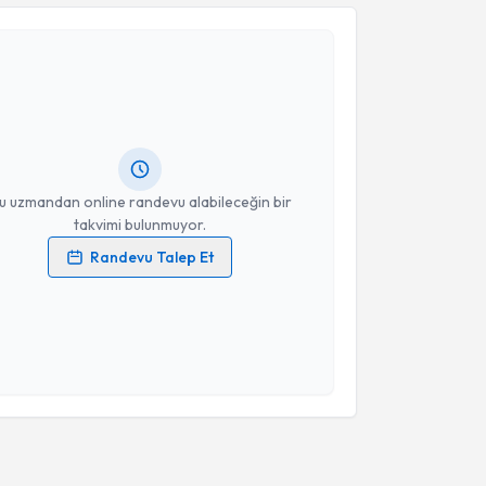
akvimi Talebi
ipan Yaşar Mollamehmetoğlu
için randevu takvimi
turun. Size bu uzmandan randevu almanız için bir
rlandığında e-posta ile bilgilendireceğiz.
resiniz
u uzmandan online randevu alabileceğin bir
takvimi bulunmuyor.
Randevu Talep Et
 verilerimin işlenmesine ilişkin
Aydınlatma Metni
'ni
 ve kişisel verilerimin belirtilen kapsamda
esini kabul ediyorum.
Takvim Talebini Gönder