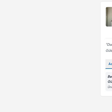
Dah
Güls
A
Be
Gü
Üni