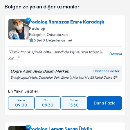
Podolog Neslihan Karduz Özçelik
için randevu
Bölgenize yakın diğer uzmanlar
takvimi talebi oluşturun. Size bu uzmandan randevu
almanız için bir takvim hazırlandığında e-posta ile
bilgilendireceğiz.
Podolog Ramazan Emre Karadaşlı
Podoloji
E-posta Adresiniz
Eskişehir
, Odunpazarı
5
(
460
Değerlendirme)
Batik tırnak içinde gittik. simdi de kişiye özel tabanlık
Devamı
için...
Kişisel verilerimin işlenmesine ilişkin
Aydınlatma
Metni
'ni okudum ve kişisel verilerimin belirtilen
kapsamda işlenmesini kabul ediyorum.
Doğru Adım Ayak Bakım Merkezi
Haritada Göster
Ertuğrulgazi Mah. Damlalar Sok. Zeno İş Merkezi No:28 Kat:6 Daire :59
Takvim Talebini Gönder
En Yakın Saatler
Yarın
Yarın
Yarın
Daha Fazla
09:00
09:30
15:30
Podolog Leman Seran Üsküp