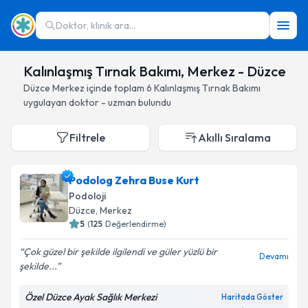
Doktor, klinik ara...
Kalınlaşmış Tırnak Bakımı, Merkez - Düzce
Düzce
Merkez
içinde toplam
6
Kalınlaşmış Tırnak Bakımı
uygulayan doktor - uzman bulundu
Filtrele
Akıllı Sıralama
Podolog Zehra Buse Kurt
Podoloji
Düzce
, Merkez
5
(
125
Değerlendirme)
Çok güzel bir şekilde ilgilendi ve güler yüzlü bir
Devamı
şekilde...
Özel Düzce Ayak Sağlık Merkezi
Haritada Göster