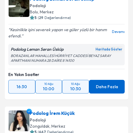
Podoloji
Bolu
, Merkez
5
(
29
Değerlendirme)
Kesinlikle işini severek yapan ve güler yüzlü bir hanım
Devamı
efendi.
Podolog Leman Seran Üsküp
Haritada Göster
BORAZANLAR MAHALLESİ HÜRRİYET CADDESİ BEYAZ SARAY
APARTMANI NUMARA 28 DAİRE 8 14100
En Yakın Saatler
10 Ağu
10 Ağu
16:30
Daha Fazla
10:00
10:30
Podolog İrem Küçük
Podoloji
Zonguldak
, Merkez
5
(
667
Değerlendirme)