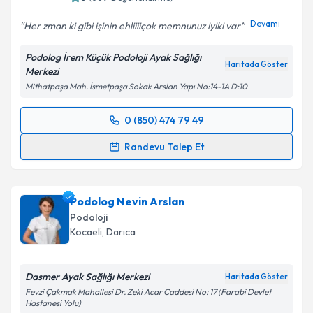
Devamı
Her zman ki gibi işinin ehliiii️çok memnunuz iyiki var
Podolog İrem Küçük Podoloji Ayak Sağlığı
Haritada Göster
Merkezi
Mithatpaşa Mah. İsmetpaşa Sokak Arslan Yapı No:14-1A D:10
0 (850) 474 79 49
Randevu Takvimi Talebi
Randevu Talep Et
Podolog İrem Küçük
için randevu takvimi talebi
oluşturun. Size bu uzmandan randevu almanız için bir
Podolog Nevin Arslan
takvim hazırlandığında e-posta ile bilgilendireceğiz.
Podoloji
E-posta Adresiniz
Kocaeli
, Darıca
Dasmer Ayak Sağlığı Merkezi
Haritada Göster
Fevzi Çakmak Mahallesi Dr. Zeki Acar Caddesi No: 17 (Farabi Devlet
Kişisel verilerimin işlenmesine ilişkin
Aydınlatma
Hastanesi Yolu)
Metni
'ni okudum ve kişisel verilerimin belirtilen