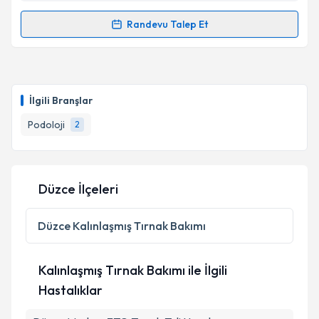
kapsamda işlenmesini kabul ediyorum.
Randevu Talep Et
Randevu Takvimi Talebi
Takvim Talebini Gönder
Podolog Nevin Arslan
için randevu takvimi talebi
oluşturun. Size bu uzmandan randevu almanız için bir
İlgili Branşlar
takvim hazırlandığında e-posta ile bilgilendireceğiz.
Podoloji
2
E-posta Adresiniz
Düzce İlçeleri
Kişisel verilerimin işlenmesine ilişkin
Aydınlatma
Metni
'ni okudum ve kişisel verilerimin belirtilen
Düzce
Kalınlaşmış Tırnak Bakımı
kapsamda işlenmesini kabul ediyorum.
Kalınlaşmış Tırnak Bakımı ile İlgili
Takvim Talebini Gönder
Hastalıklar