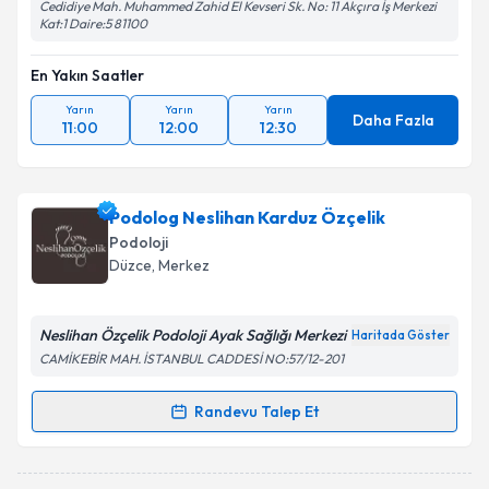
Cedidiye Mah. Muhammed Zahid El Kevseri Sk. No: 11 Akçıra İş Merkezi
Kat:1 Daire:5 81100
En Yakın Saatler
Yarın
Yarın
Yarın
Daha Fazla
11:00
12:00
12:30
Podolog Neslihan Karduz Özçelik
Podoloji
Düzce
, Merkez
Neslihan Özçelik Podoloji Ayak Sağlığı Merkezi
Haritada Göster
CAMİKEBİR MAH. İSTANBUL CADDESİ NO:57/12-201
Randevu Talep Et
Randevu Takvimi Talebi