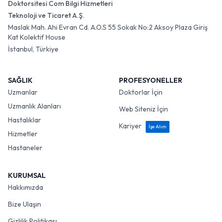
Doktorsitesi Com Bilgi Hizmetleri
Teknoloji ve Ticaret A.Ş.
Maslak Mah. Ahi Evran Cd. A.O.S 55 Sokak No:2 Aksoy Plaza Giriş
Kat Kolektif House
İstanbul, Türkiye
SAĞLIK
PROFESYONELLER
Uzmanlar
Doktorlar İçin
Uzmanlık Alanları
Web Siteniz İçin
Hastalıklar
Kariyer
İşe Alım
Hizmetler
Hastaneler
KURUMSAL
Hakkımızda
Bize Ulaşın
Gizlilik Politikası