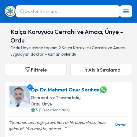
Doktor, klinik ara...
Kalça Koruyucu Cerrahi ve Amacı, Ünye -
Ordu
Ordu
Ünye
içinde toplam
2
Kalça Koruyucu Cerrahi ve Amacı
uygulayan doktor - uzman bulundu
Filtrele
Akıllı Sıralama
Op. Dr. Mehmet Onur Sarıhan
Ortopedi ve Travmatoloji
Ordu
, Ünye
5
(
1
Değerlendirme)
Annemin bel fıtığı şikayetleri artık dayanılmaz hale
Devamı
gelmişti. Yürümekte, oturup...