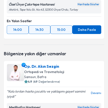
Özel Ünye Çakırtepe Hastanesi
Haritada Göster
Atatürk, Tepe Yolu Sk. No:43, 52300 Ünye/Ordu, Turkey
En Yakın Saatler
14:00
14:30
15:00
Daha Fazla
Bölgenize yakın diğer uzmanlar
Op. Dr. Akın Sezgin
Ortopedi ve Travmatoloji
Samsun
, Bafra
4.9
(
49
Değerlendirme)
Kolu kırılan hasta çocuktu ve yaklaşımı gayet samimi
Devamı
iyiydi
Medibafra Hastanesi
Haritada Göster