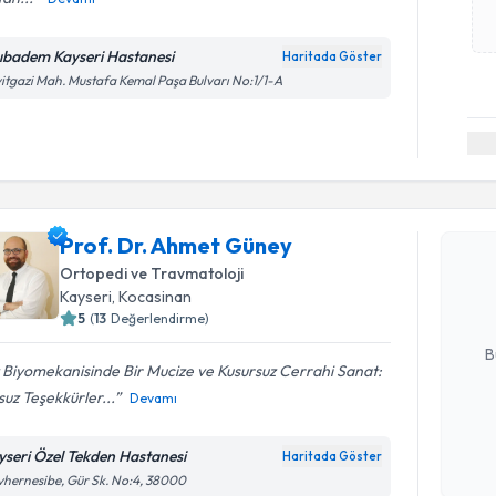
ıbadem Kayseri Hastanesi
Haritada Göster
itgazi Mah. Mustafa Kemal Paşa Bulvarı No:1/1-A
Randevu T
Prof. Dr.
Prof. Dr. Ahmet Güney
Size bu uzm
Ortopedi ve Travmatoloji
hazırlandığ
Kayseri
, Kocasinan
5
(
13
Değerlendirme)
E-posta Ad
B
 Biyomekanisinde Bir Mucize ve Kusursuz Cerrahi Sanat:
uz Teşekkürler...
Devamı
Kişisel
okudum
yseri Özel Tekden Hastanesi
Haritada Göster
işlenm
hernesibe, Gür Sk. No:4, 38000