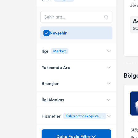
Süre
Öz
Güz
Nevşehir
İlçe
Merkez
Yakınımda Ara
Bölg
Branşlar
Konumuma yakın uzmanları
Merkez
göster
İlgi Alanları
Hizmetler
Kalça artroskopi ve artroplasti
Ortopedi ve Travmatoloji
All
Mezuniyet
Acl (Ön Çapraz Bağ) Yırtığı
Daha Fazla Filtre
Bert