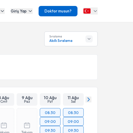
Giriş Yap
Doktor musun?
Sıralama
Akıllı Sıralama
8 Ağu
9 Ağu
10 Ağu
11 Ağu
Cmt
Paz
Pzt
Sal
08:30
08:30
09:00
09:00
09:30
09:30
Takvim
Takvim