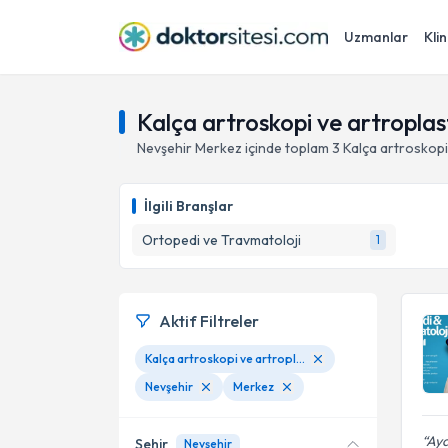
Uzmanlar
Klin
Kalça artroskopi ve artroplas
Nevşehir
Merkez
içinde toplam
3
Kalça artroskopi
İlgili Branşlar
Ortopedi ve Travmatoloji
1
Aktif Filtreler
Kalça artroskopi ve artroplasti
Nevşehir
Merkez
Aya
Şehir
Nevşehir