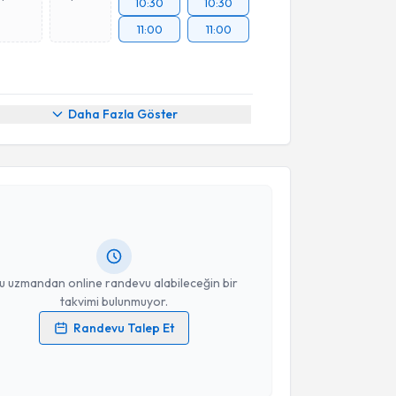
10:30
10:30
11:00
11:00
Daha Fazla Göster
akvimi Talebi
 Ahmet Güney
için randevu takvimi talebi oluşturun.
andan randevu almanız için bir takvim
ında e-posta ile bilgilendireceğiz.
resiniz
u uzmandan online randevu alabileceğin bir
takvimi bulunmuyor.
Randevu Talep Et
 verilerimin işlenmesine ilişkin
Aydınlatma Metni
'ni
 ve kişisel verilerimin belirtilen kapsamda
esini kabul ediyorum.