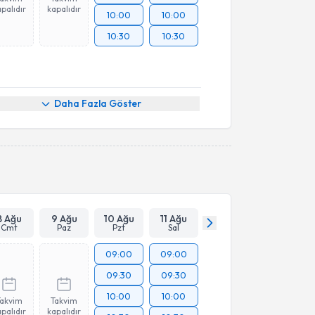
palıdır
kapalıdır
10:00
10:00
10:30
10:30
Daha Fazla Göster
8 Ağu
9 Ağu
10 Ağu
11 Ağu
Cmt
Paz
Pzt
Sal
09:00
09:00
09:30
09:30
10:00
10:00
Takvim
Takvim
palıdır
kapalıdır