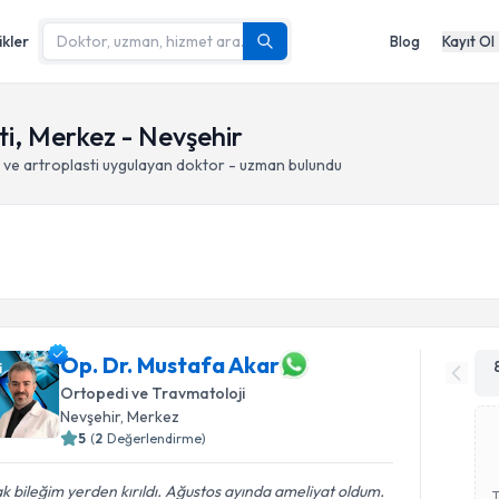
ikler
Blog
Kayıt Ol
ti, Merkez - Nevşehir
 ve artroplasti
uygulayan doktor - uzman bulundu
Op. Dr. Mustafa Akar
Ortopedi ve Travmatoloji
Nevşehir
, Merkez
5
(
2
Değerlendirme)
k bileğim yerden kırıldı. Ağustos ayında ameliyat oldum.