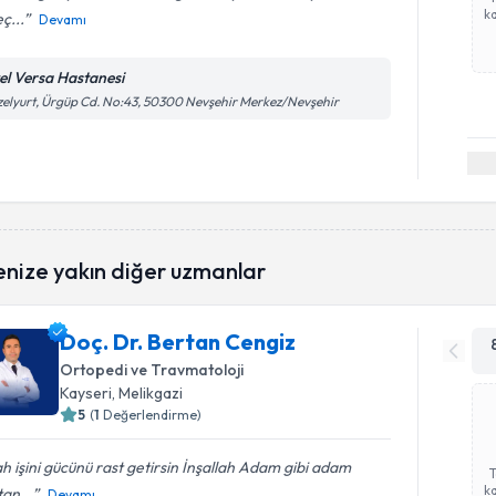
ka
ç...
Devamı
el Versa Hastanesi
elyurt, Ürgüp Cd. No:43, 50300 Nevşehir Merkez/Nevşehir
enize yakın diğer uzmanlar
Doç. Dr. Bertan Cengiz
Ortopedi ve Travmatoloji
Kayseri
, Melikgazi
5
(
1
Değerlendirme)
ah işini gücünü rast getirsin İnşallah Adam gibi adam
ka
an...
Devamı