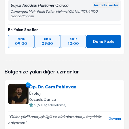
Büyük Anadolu Hastanesi Darıca
Haritada Göster
Osmangazi Mah, Fatih Sultan Mehmet Cd. No:117/1, 41700
Darıca/Kocaeli
En Yakın Saatler
Yarın
Yarın
Yarın
Daha Fazla
09:00
09:30
10:00
Bölgenize yakın diğer uzmanlar
Op. Dr. Cem Pehlevan
Üroloji
Kocaeli
, Darıca
5
(
5
Değerlendirme)
Güler yüzlü anlayışlı ilgili ve alakaları dolayı teşekkür
Devamı
ediyorum