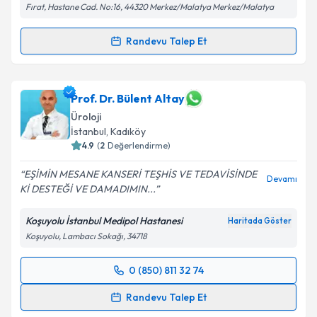
Fırat, Hastane Cad. No:16, 44320 Merkez/Malatya Merkez/Malatya
Randevu Talep Et
Randevu Takvimi Talebi
Dr. İbrahim Nüvit Tahtalı
için randevu takvimi talebi
Prof. Dr. Bülent Altay
oluşturun. Size bu uzmandan randevu almanız için bir
Üroloji
takvim hazırlandığında e-posta ile bilgilendireceğiz.
İstanbul
, Kadıköy
4.9
(
2
Değerlendirme)
E-posta Adresiniz
EŞİMİN MESANE KANSERİ TEŞHİS VE TEDAVİSİNDE
Devamı
Kİ DESTEĞİ VE DAMADIMIN...
Koşuyolu İstanbul Medipol Hastanesi
Kişisel verilerimin işlenmesine ilişkin
Aydınlatma
Haritada Göster
Metni
'ni okudum ve kişisel verilerimin belirtilen
Koşuyolu, Lambacı Sokağı, 34718
kapsamda işlenmesini kabul ediyorum.
0 (850) 811 32 74
Randevu Takvimi Talebi
Takvim Talebini Gönder
Randevu Talep Et