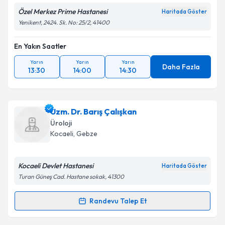
Özel Merkez Prime Hastanesi
Haritada Göster
Yenikent, 2424. Sk. No: 25/2, 41400
En Yakın Saatler
Yarın
Yarın
Yarın
Daha Fazla
13:30
14:00
14:30
Uzm. Dr. Barış Çalışkan
Üroloji
Kocaeli
, Gebze
Kocaeli Devlet Hastanesi
Haritada Göster
Turan Güneş Cad. Hastane sokak, 41300
Randevu Talep Et
Randevu Takvimi Talebi