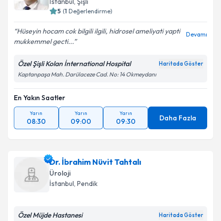
İstanbul
, Şişli
5
(
1
Değerlendirme)
E-posta Adresiniz
Hüseyin hocam cok bilgili ilgili, hidrosel ameliyati yapti
Devamı
mukkemmel gecti...
Özel Şişli Kolan İnternational Hospital
Haritada Göster
Kişisel verilerimin işlenmesine ilişkin
Aydınlatma
Kaptanpaşa Mah. Darülaceze Cad. No: 14 Okmeydanı
Metni
'ni okudum ve kişisel verilerimin belirtilen
kapsamda işlenmesini kabul ediyorum.
En Yakın Saatler
Yarın
Yarın
Yarın
Takvim Talebini Gönder
Daha Fazla
08:30
09:00
09:30
Dr. İbrahim Nüvit Tahtalı
Üroloji
İstanbul
, Pendik
Özel Müjde Hastanesi
Haritada Göster