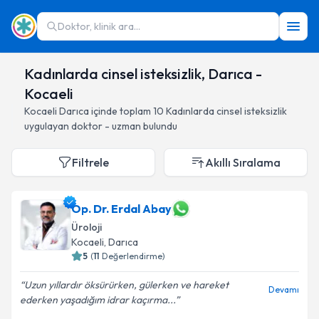
Doktor, klinik ara...
Kadınlarda cinsel isteksizlik, Darıca -
Kocaeli
Kocaeli
Darıca
içinde toplam
10
Kadınlarda cinsel isteksizlik
uygulayan doktor - uzman bulundu
Filtrele
Akıllı Sıralama
Op. Dr. Erdal Abay
Üroloji
Kocaeli
, Darıca
5
(
11
Değerlendirme)
Uzun yıllardır öksürürken, gülerken ve hareket
Devamı
ederken yaşadığım idrar kaçırma...