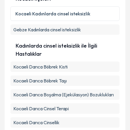
Kişisel verilerimin işlenmesine ilişkin
Aydınlatma
Metni
'ni okudum ve kişisel verilerimin belirtilen
Kocaeli
Kadınlarda cinsel isteksizlik
kapsamda işlenmesini kabul ediyorum.
Gebze
Kadınlarda cinsel isteksizlik
Takvim Talebini Gönder
Kadınlarda cinsel isteksizlik ile İlgili
Hastalıklar
Kocaeli Darıca Böbrek Kisti
Kocaeli Darıca Böbrek Taşı
Kocaeli Darıca Boşalma (Ejekülasyon) Bozuklukları
Kocaeli Darıca Cinsel Terapi
Kocaeli Darıca Cinsellik