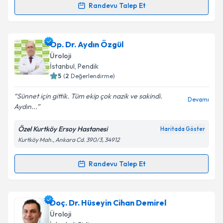
Randevu Talep Et
Randevu Takvimi Talebi
Metni
'ni okudum ve kişisel verilerimin belirtilen
kapsamda işlenmesini kabul ediyorum.
Op. Dr. Fethi Ahmet Türegün
için randevu takvimi
Op. Dr. Aydın Özgül
Takvim Talebini Gönder
talebi oluşturun. Size bu uzmandan randevu almanız
Üroloji
için bir takvim hazırlandığında e-posta ile
İstanbul
, Pendik
bilgilendireceğiz.
5
(
2
Değerlendirme)
E-posta Adresiniz
Sünnet için gittik. Tüm ekip çok nazik ve sakindi.
Devamı
Aydın...
Özel Kurtköy Ersoy Hastanesi
Haritada Göster
Kurtköy Mah., Ankara Cd. 390/3, 34912
Kişisel verilerimin işlenmesine ilişkin
Aydınlatma
Metni
'ni okudum ve kişisel verilerimin belirtilen
kapsamda işlenmesini kabul ediyorum.
Randevu Talep Et
Randevu Takvimi Talebi
Takvim Talebini Gönder
Op. Dr. Aydın Özgül
için randevu takvimi talebi
Doç. Dr. Hüseyin Cihan Demirel
oluşturun. Size bu uzmandan randevu almanız için bir
Üroloji
takvim hazırlandığında e-posta ile bilgilendireceğiz.