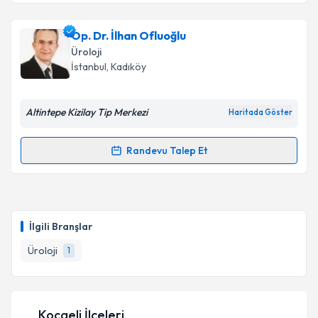
Prof. Dr. Bülent Altay
için randevu takvimi talebi
oluşturun. Size bu uzmandan randevu almanız için bir
Op. Dr. İlhan Ofluoğlu
takvim hazırlandığında e-posta ile bilgilendireceğiz.
Üroloji
E-posta Adresiniz
İstanbul
, Kadıköy
Altintepe Kizilay Tip Merkezi
Haritada Göster
Kişisel verilerimin işlenmesine ilişkin
Aydınlatma
Metni
'ni okudum ve kişisel verilerimin belirtilen
Randevu Talep Et
Randevu Takvimi Talebi
kapsamda işlenmesini kabul ediyorum.
Op. Dr. İlhan Ofluoğlu
için randevu takvimi talebi
Takvim Talebini Gönder
oluşturun. Size bu uzmandan randevu almanız için bir
İlgili Branşlar
takvim hazırlandığında e-posta ile bilgilendireceğiz.
Üroloji
1
E-posta Adresiniz
Kocaeli İlçeleri