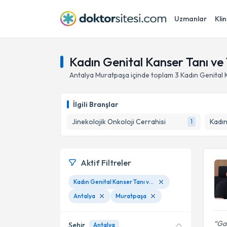
Uzmanlar
Klin
Kadın Genital Kanser Tanı ve
Antalya
Muratpaşa
içinde toplam
3
Kadın Genital 
İlgili Branşlar
Jinekolojik Onkoloji Cerrahisi
Kadın
1
Aktif Filtreler
Kadın Genital Kanser Tanı ve Tedavisi
Antalya
Muratpaşa
Gay
Şehir
Antalya