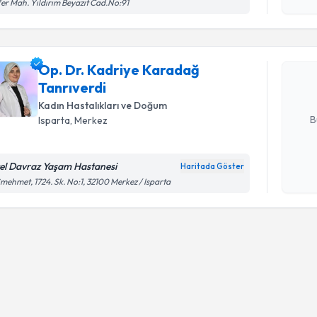
er Mah. Yıldırım Beyazıt Cad.No:91
okudum
işlenm
Op. Dr. K
talebi oluş
Op. Dr. Kadriye Karadağ
takvim hazı
Tanrıverdi
E-posta Ad
Kadın Hastalıkları ve Doğum
B
Isparta
, Merkez
el Davraz Yaşam Hastanesi
Haritada Göster
Kişisel
imehmet, 1724. Sk. No:1, 32100 Merkez / Isparta
okudum
işlenm