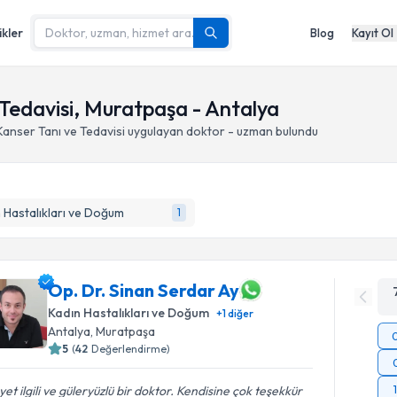
ikler
Blog
Kayıt Ol
 Tedavisi, Muratpaşa - Antalya
Kanser Tanı ve Tedavisi
uygulayan doktor - uzman bulundu
 Hastalıkları ve Doğum
1
Op. Dr. Sinan Serdar Ay
Kadın Hastalıkları ve Doğum
+
1
diğer
Antalya
, Muratpaşa
5
(
42
Değerlendirme)
et ilgili ve güleryüzlü bir doktor. Kendisine çok teşekkür