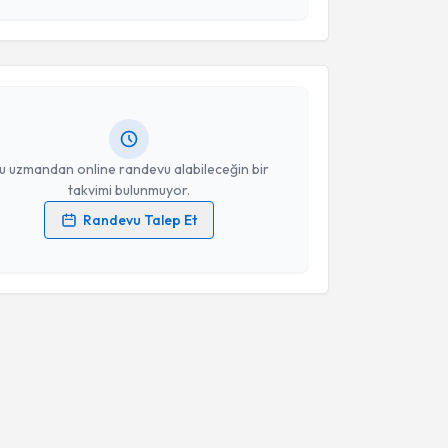
 ve kişisel verilerimin belirtilen kapsamda
esini kabul ediyorum.
adriye Karadağ Tanrıverdi
için randevu takvimi
turun. Size bu uzmandan randevu almanız için bir
Takvim Talebini Gönder
rlandığında e-posta ile bilgilendireceğiz.
resiniz
u uzmandan online randevu alabileceğin bir
takvimi bulunmuyor.
Randevu Talep Et
 verilerimin işlenmesine ilişkin
Aydınlatma Metni
'ni
 ve kişisel verilerimin belirtilen kapsamda
esini kabul ediyorum.
Takvim Talebini Gönder