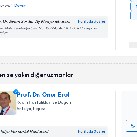
yorum
Devamı
. Dr. Sinan Serdar Ay Muayenehanesi
Haritada Göster
er Mah. Tekelioğlu Cad. No: 35 29.Ay Apt. K: 2 D: 4 Muratpaşa
talya
Randevu T
enize yakın diğer uzmanlar
Prof. Dr. 
bu uzmandan
Prof. Dr. Onur Erol
posta ile bi
Kadın Hastalıkları ve Doğum
E-posta Ad
Antalya
, Kepez
talya Memorial Hastanesi
Haritada Göster
Randevu T
Kişisel