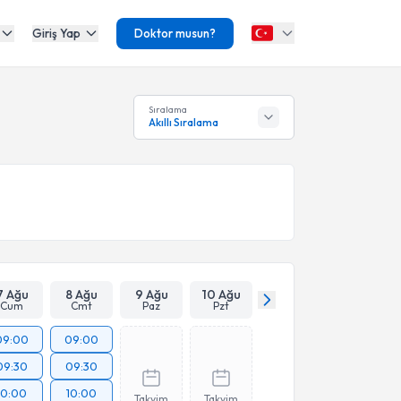
Giriş Yap
Doktor musun?
Sıralama
Akıllı Sıralama
7 Ağu
8 Ağu
9 Ağu
10 Ağu
Cum
Cmt
Paz
Pzt
09:00
09:00
09:30
09:30
10:00
10:00
Takvim
Takvim