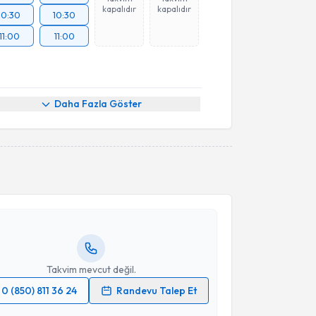
kapalıdır
kapalıdır
10:30
10:30
11:00
11:00
Daha Fazla Göster
akvimi Talebi
Onur Erol
için randevu takvimi talebi oluşturun. Size
 randevu almanız için bir takvim hazırlandığında e-
lgilendireceğiz.
resiniz
Takvim mevcut değil.
0 (850) 811 36 24
Randevu Talep Et
akvimi Talebi
 verilerimin işlenmesine ilişkin
Aydınlatma Metni
'ni