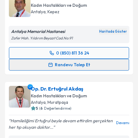
Kadın Hastalıkları ve Doğum
Antalya
, Kepez
Antalya Memorial Hastanesi
Haritada Göster
Zafer Mah. Yıldırım Beyazıt Cad.No:91
0 (850) 811 36 24
Randevu Takvimi Talebi
Randevu Talep Et
Prof. Dr. Onur Erol
için randevu takvimi talebi
oluşturun. Size bu uzmandan randevu almanız için bir
Op. Dr. Ertuğrul Akdaş
takvim hazırlandığında e-posta ile bilgilendireceğiz.
Kadın Hastalıkları ve Doğum
E-posta Adresiniz
Antalya
, Muratpaşa
5
(
6
Değerlendirme)
Hamileliğimi Ertuğrul beyle devam ettirdim gerçekten
Devamı
her tıp okuyan doktor...
Kişisel verilerimin işlenmesine ilişkin
Aydınlatma
Metni
'ni okudum ve kişisel verilerimin belirtilen