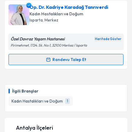
Takvim Talebini Gönder
Prof. Dr. Mehmet Karaca
için randevu takvimi talebi
Op. Dr. Kadriye Karadağ Tanrıverdi
oluşturun. Size bu uzmandan randevu almanız için bir
Kadın Hastalıkları ve Doğum
takvim hazırlandığında e-posta ile bilgilendireceğiz.
Isparta
, Merkez
E-posta Adresiniz
Özel Davraz Yaşam Hastanesi
Haritada Göster
Pirimehmet, 1724. Sk. No:1, 32100 Merkez / Isparta
Kişisel verilerimin işlenmesine ilişkin
Aydınlatma
Randevu Talep Et
Randevu Takvimi Talebi
Metni
'ni okudum ve kişisel verilerimin belirtilen
kapsamda işlenmesini kabul ediyorum.
Op. Dr. Kadriye Karadağ Tanrıverdi
için randevu
takvimi talebi oluşturun. Size bu uzmandan randevu
Takvim Talebini Gönder
İlgili Branşlar
almanız için bir takvim hazırlandığında e-posta ile
bilgilendireceğiz.
Kadın Hastalıkları ve Doğum
1
E-posta Adresiniz
Antalya İlçeleri