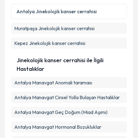
Kişisel verilerimin işlenmesine ilişkin
Aydınlatma
Antalya
Jinekolojik kanser cerrahisi
Metni
'ni okudum ve kişisel verilerimin belirtilen
kapsamda işlenmesini kabul ediyorum.
Muratpaşa
Jinekolojik kanser cerrahisi
Takvim Talebini Gönder
Kepez
Jinekolojik kanser cerrahisi
Jinekolojik kanser cerrahisi ile İlgili
Hastalıklar
Antalya Manavgat Anomali taraması
Antalya Manavgat Cinsel Yolla Bulaşan Hastalıklar
Antalya Manavgat Geç Doğum (Miad Aşımı)
Antalya Manavgat Hormonal Bozukluklar