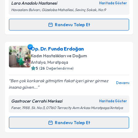
Lara Anadolu Hastanesi
Haritada Göster
kapsamda işlenmesini kabul ediyorum.
Havaalanı Bulvarı, Güzeloba Mahallesi, Sevinç Sokak, No:9
Takvim Talebini Gönder
Randevu Talep Et
Randevu Takvimi Talebi
Op. Dr. Ertuğrul Akdaş
için randevu takvimi talebi
Op. Dr. Funda Erdoğan
oluşturun. Size bu uzmandan randevu almanız için bir
Kadın Hastalıkları ve Doğum
takvim hazırlandığında e-posta ile bilgilendireceğiz.
Antalya
, Muratpaşa
5
(
26
Değerlendirme)
E-posta Adresiniz
Ben çok korkarak gitmiştim fakat içeri girer girmez
Devamı
insana güven...
Gastrocer Cerrahi Merkezi
Haritada Göster
Kişisel verilerimin işlenmesine ilişkin
Aydınlatma
Fener, 1988. Sk. No:3, 07160 Terracity Avm Arkası Muratpaşa/Antalya
Metni
'ni okudum ve kişisel verilerimin belirtilen
kapsamda işlenmesini kabul ediyorum.
Randevu Talep Et
Randevu Takvimi Talebi
Takvim Talebini Gönder