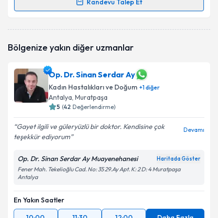
Randevu Talep Et
Randevu Takvimi Talebi
Op. Dr. Elif Utku Dalkılıç Şimşek
için randevu
Bölgenize yakın diğer uzmanlar
takvimi talebi oluşturun. Size bu uzmandan randevu
almanız için bir takvim hazırlandığında e-posta ile
bilgilendireceğiz.
Op. Dr. Sinan Serdar Ay
Kadın Hastalıkları ve Doğum
E-posta Adresiniz
+
1
diğer
Antalya
, Muratpaşa
5
(
42
Değerlendirme)
Gayet ilgili ve güleryüzlü bir doktor. Kendisine çok
Devamı
Kişisel verilerimin işlenmesine ilişkin
Aydınlatma
teşekkür ediyorum
Metni
'ni okudum ve kişisel verilerimin belirtilen
kapsamda işlenmesini kabul ediyorum.
Op. Dr. Sinan Serdar Ay Muayenehanesi
Haritada Göster
Fener Mah. Tekelioğlu Cad. No: 35 29.Ay Apt. K: 2 D: 4 Muratpaşa
Antalya
Takvim Talebini Gönder
En Yakın Saatler
10:00
11:30
12:00
Daha Fazla