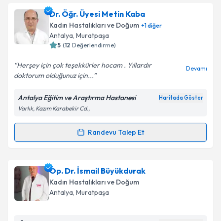
Op. Dr. Funda Erdoğan
için randevu takvimi talebi
Dr. Öğr. Üyesi Metin Kaba
oluşturun. Size bu uzmandan randevu almanız için bir
Kadın Hastalıkları ve Doğum
+
1
diğer
takvim hazırlandığında e-posta ile bilgilendireceğiz.
Antalya
, Muratpaşa
5
(
12
Değerlendirme)
E-posta Adresiniz
Herşey için çok teşekkürler hocam . Yıllardır
Devamı
doktorum olduğunuz için...
Antalya Eğitim ve Araştırma Hastanesi
Haritada Göster
Kişisel verilerimin işlenmesine ilişkin
Aydınlatma
Varlık, Kazım Karabekir Cd.,
Metni
'ni okudum ve kişisel verilerimin belirtilen
kapsamda işlenmesini kabul ediyorum.
Randevu Talep Et
Randevu Takvimi Talebi
Takvim Talebini Gönder
Dr. Öğr. Üyesi Metin Kaba
için randevu takvimi
Op. Dr. İsmail Büyükdurak
talebi oluşturun. Size bu uzmandan randevu almanız
Kadın Hastalıkları ve Doğum
için bir takvim hazırlandığında e-posta ile
Antalya
, Muratpaşa
bilgilendireceğiz.
E-posta Adresiniz