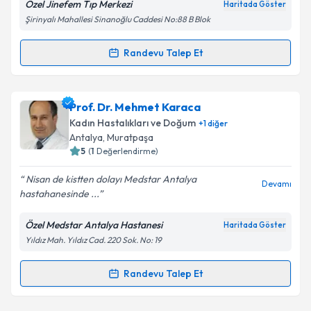
Özel Jinefem Tıp Merkezi
Haritada Göster
Şirinyalı Mahallesi Sinanoğlu Caddesi No:88 B Blok
Randevu Talep Et
Randevu Takvimi Talebi
Kişisel verilerimin işlenmesine ilişkin
Aydınlatma
Metni
'ni okudum ve kişisel verilerimin belirtilen
kapsamda işlenmesini kabul ediyorum.
Op. Dr. İsmail Büyükdurak
için randevu takvimi
Prof. Dr. Mehmet Karaca
talebi oluşturun. Size bu uzmandan randevu almanız
Kadın Hastalıkları ve Doğum
+
1
diğer
için bir takvim hazırlandığında e-posta ile
Takvim Talebini Gönder
Antalya
, Muratpaşa
bilgilendireceğiz.
5
(
1
Değerlendirme)
E-posta Adresiniz
Nisan de kistten dolayı Medstar Antalya
Devamı
hastahanesinde ...
Özel Medstar Antalya Hastanesi
Haritada Göster
Yıldız Mah. Yıldız Cad. 220 Sok. No: 19
Kişisel verilerimin işlenmesine ilişkin
Aydınlatma
Metni
'ni okudum ve kişisel verilerimin belirtilen
kapsamda işlenmesini kabul ediyorum.
Randevu Talep Et
Randevu Takvimi Talebi