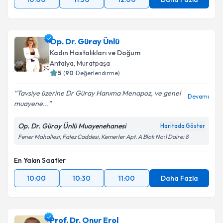
Op. Dr. Güray Ünlü
Kadın Hastalıkları ve Doğum
Antalya
, Muratpaşa
5
(
90
Değerlendirme)
Tavsiye üzerine Dr Güray Hanıma Menapoz, ve genel
Devamı
muayene...
Op. Dr. Güray Ünlü Muayenehanesi
Haritada Göster
Fener Mahallesi, Falez Caddesi, Kemerler Apt. A Blok No:1 Daire: 8
En Yakın Saatler
10:00
10:30
11:00
Daha Fazla
Prof. Dr. Onur Erol