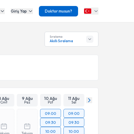
Giriş Yap
Doktor musun?
Sıralama
Akıllı Sıralama
8 Ağu
9 Ağu
10 Ağu
11 Ağu
Cmt
Paz
Pzt
Sal
09:00
09:00
09:30
09:30
10:00
10:00
Takvim
Takvim