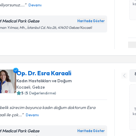
ka
iliyorsunuz....
Devamı
 Medical Park Gebze
Haritada Göster
an Yılmaz, Mh., İstanbul Cd. No:26, 41400 Gebze/Kocaeli
Op. Dr. Esra Karaali
Kadın Hastalıkları ve Doğum
Kocaeli
, Gebze
5
(
5
Değerlendirme)
belik sürecim boyunca kadın doğum doktorum Esra
ka
ali ile çok...
Devamı
 Medical Park Gebze
Haritada Göster