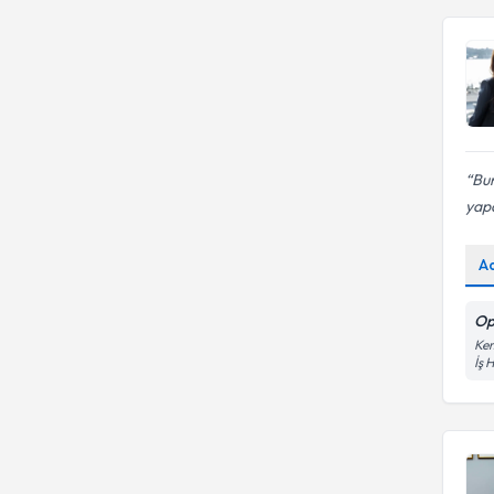
Bur
yapa
A
Op
Kem
İş 