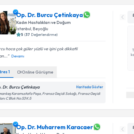
Op. Dr. Burcu Çetinkaya
Kadın Hastalıkları ve Doğum
İstanbul
, Beyoğlu
5
(
37
Değerlendirme)
cu hoca çok güler yüzlü ve işini çok dikkatli
ka
n...
Devamı
dres
1
Online Görüşme
. Dr. Burcu Çetinkaya
Haritada Göster
ankeş Karamustafa Paşa, Fransız Geçidi Sokağı, Fransız Geçidi
Hanı C Blok No:53 K:5
Op. Dr. Muharrem Karacaer