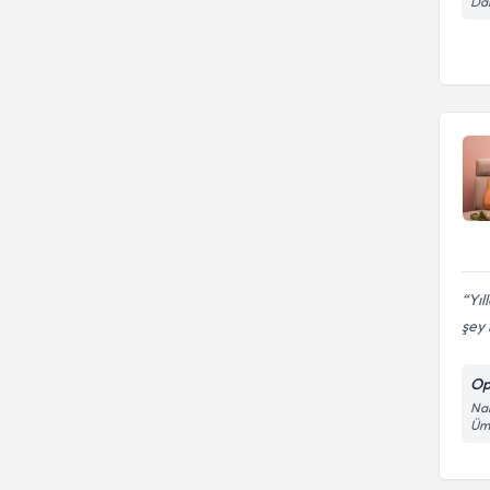
Dar
Yıl
şey i
Op
Nam
Ümr