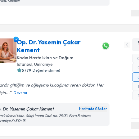
ıca/Kocaeli
Op. Dr. Yasemin Çakar
Kement
Kadın Hastalıkları ve Doğum
İstanbul
, Ümraniye
5
(
79
Değerlendirme)
lardır gittiğim ve oğluşumu kucağıma veren doktor. Her
çin...
Devamı
. Dr. Yasemin Çakar Kement
Haritada Göster
ık Kemal Mah. Sütçi İmam Cad. no: 28/34 Fera Business
aniye K: 3 D: 18