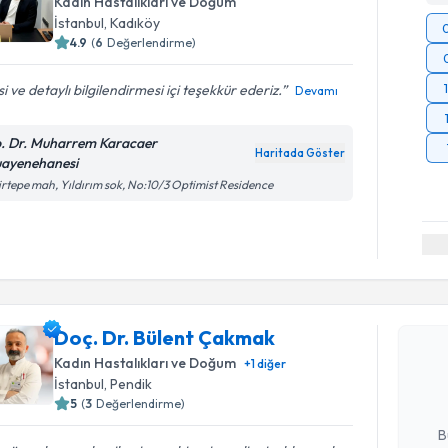
Kadın Hastalıkları ve Doğum
İstanbul
, Kadıköy
4.9
(
6
Değerlendirme)
isi ve detaylı bilgilendirmesi içi teşekkür ederiz.
Devamı
. Dr. Muharrem Karacaer
Haritada Göster
ayenehanesi
irtepe mah, Yıldırım sok, No:10/3 Optimist Residence
Randevu T
Doç. Dr. 
Doç. Dr. Bülent Çakmak
Size bu uzm
Kadın Hastalıkları ve Doğum
+
1
diğer
hazırlandığ
İstanbul
, Pendik
5
(
3
Değerlendirme)
E-posta Ad
B