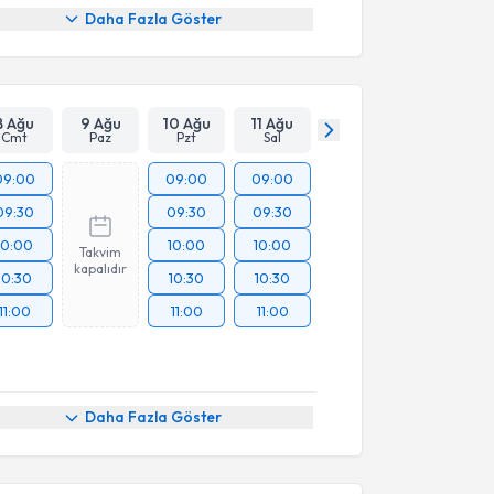
Daha Fazla Göster
8 Ağu
9 Ağu
10 Ağu
11 Ağu
Cmt
Paz
Pzt
Sal
09:00
09:00
09:00
09:30
09:30
09:30
10:00
10:00
10:00
Takvim
kapalıdır
10:30
10:30
10:30
11:00
11:00
11:00
Daha Fazla Göster
akvimi Talebi