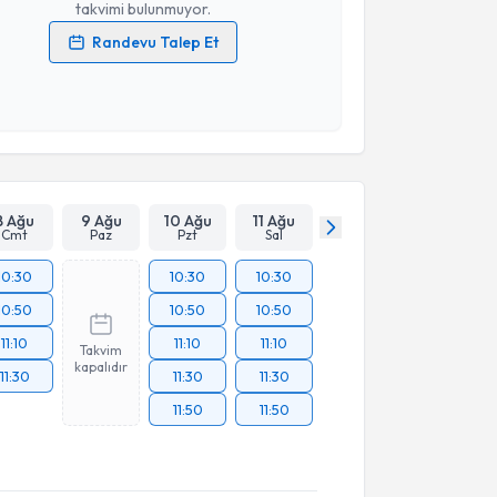
takvimi bulunmuyor.
Randevu Talep Et
 verilerimin işlenmesine ilişkin
Aydınlatma Metni
'ni
 ve kişisel verilerimin belirtilen kapsamda
esini kabul ediyorum.
Takvim Talebini Gönder
8 Ağu
9 Ağu
10 Ağu
11 Ağu
Cmt
Paz
Pzt
Sal
10:30
10:30
10:30
10:50
10:50
10:50
11:10
11:10
11:10
Takvim
kapalıdır
11:30
11:30
11:30
11:50
11:50