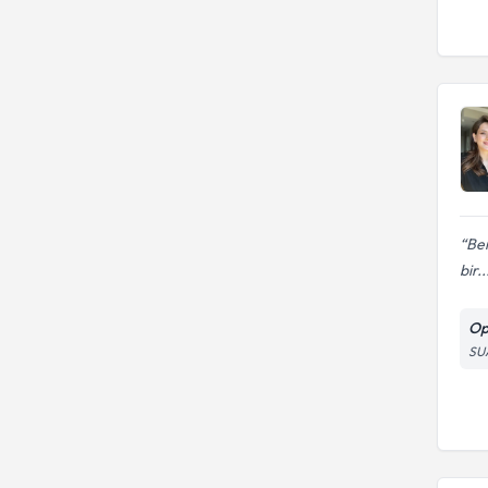
Ben
bir..
Op
SU