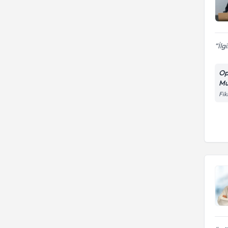
İlg
Op
Mu
Fik