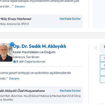
n önce laparoskopik miyomektomi ameliyatı oldum çok
ılı bir...
Devamı
Kişisel
okudum
rtköy Ersoy Hastanesi
Haritada Göster
işlenm
tköy, Ankara Cd. 390/3
Op. Dr. Sadık M. Akbıyıklı
Kadın Hastalıkları ve Doğum
Sakarya
, Serdivan
5
(
69
Değerlendirme)
amız gayet anlayışlı ve aydınlatıcı açıklamalarda
ndu.
Devamı
dık Akbıyıklı Özel Muayenehane
Haritada Göster
iklal Mah. Bulut Sok. No:25 Göral Mobilya İş Merkezi Kat:2 D:8 (Giriş
a Tarafta)