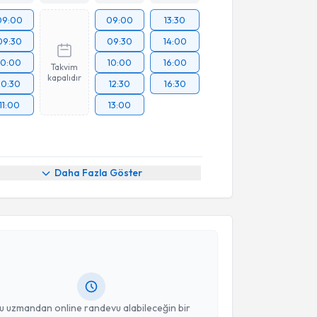
09:00
09:00
13:30
09:30
09:30
14:00
10:00
10:00
16:00
Takvim
kapalıdır
10:30
12:30
16:30
11:00
13:00
Daha Fazla Göster
akvimi Talebi
Bülent Çakmak
için randevu takvimi talebi oluşturun.
andan randevu almanız için bir takvim
ında e-posta ile bilgilendireceğiz.
resiniz
u uzmandan online randevu alabileceğin bir