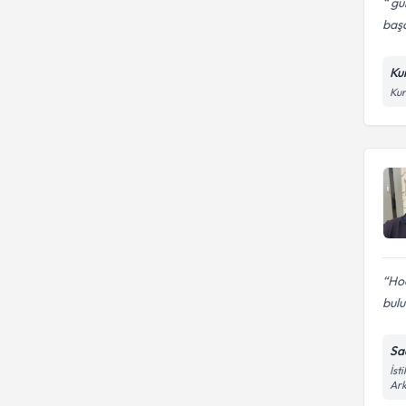
gü
başar
Ku
Kur
Hoc
bulu
Sa
İst
Ark