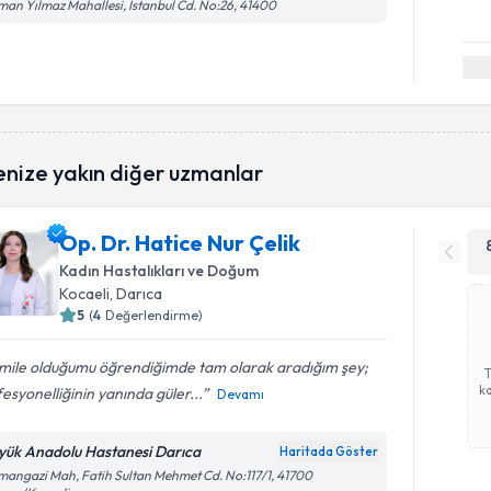
an Yılmaz Mahallesi, İstanbul Cd. No:26, 41400
enize yakın diğer uzmanlar
Op. Dr. Hatice Nur Çelik
Kadın Hastalıkları ve Doğum
Kocaeli
, Darıca
5
(
4
Değerlendirme)
mile olduğumu öğrendiğimde tam olarak aradığım şey;
ka
esyonelliğinin yanında güler...
Devamı
yük Anadolu Hastanesi Darıca
Haritada Göster
angazi Mah, Fatih Sultan Mehmet Cd. No:117/1, 41700