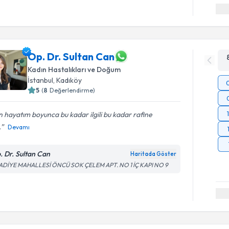
Op. Dr. Sultan Can
Kadın Hastalıkları ve Doğum
İstanbul
, Kadıköy
5
(
8
Değerlendirme)
 hayatım boyunca bu kadar ilgili bu kadar rafine
.
Devamı
. Dr. Sultan Can
Haritada Göster
ADİYE MAHALLESİ ÖNCÜ SOK ÇELEM APT. NO 1 İÇ KAPI NO 9
Randevu T