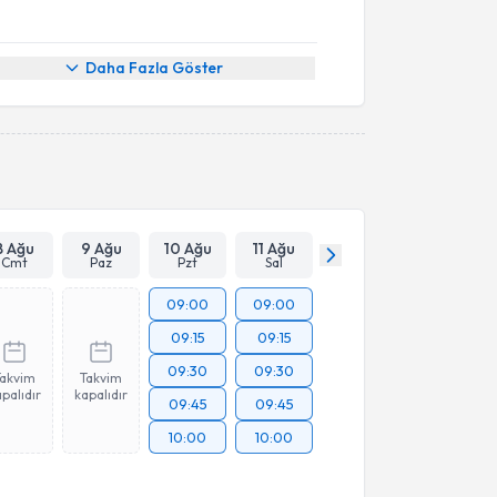
Daha Fazla Göster
8 Ağu
9 Ağu
10 Ağu
11 Ağu
Cmt
Paz
Pzt
Sal
09:00
09:00
09:15
09:15
09:30
09:30
Takvim
Takvim
palıdır
kapalıdır
09:45
09:45
10:00
10:00