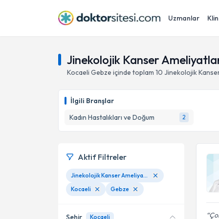
Uzmanlar
Klin
Jinekolojik Kanser Ameliyatla
Kocaeli
Gebze
içinde toplam
10
Jinekolojik Kanser
İlgili Branşlar
Kadın Hastalıkları ve Doğum
2
Aktif Filtreler
Jinekolojik Kanser Ameliyatları
Kocaeli
Gebze
Çok
Şehir
Kocaeli