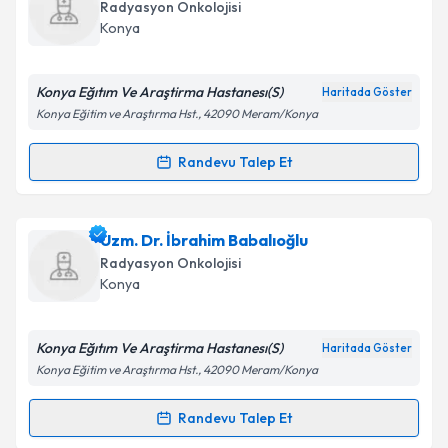
talebi oluşturun. Size bu uzmandan randevu almanız
Takvim Talebini Gönder
Radyasyon Onkolojisi
için bir takvim hazırlandığında e-posta ile
Konya
bilgilendireceğiz.
E-posta Adresiniz
Konya Eğıtım Ve Araştirma Hastanesı(S)
Haritada Göster
Konya Eğitim ve Araştırma Hst., 42090 Meram/Konya
Randevu Talep Et
Randevu Takvimi Talebi
Kişisel verilerimin işlenmesine ilişkin
Aydınlatma
Metni
'ni okudum ve kişisel verilerimin belirtilen
kapsamda işlenmesini kabul ediyorum.
Uzm. Dr. Meral Büyükterzi
için randevu takvimi
Uzm. Dr. İbrahim Babalıoğlu
talebi oluşturun. Size bu uzmandan randevu almanız
Radyasyon Onkolojisi
için bir takvim hazırlandığında e-posta ile
Takvim Talebini Gönder
Konya
bilgilendireceğiz.
E-posta Adresiniz
Konya Eğıtım Ve Araştirma Hastanesı(S)
Haritada Göster
Konya Eğitim ve Araştırma Hst., 42090 Meram/Konya
Randevu Talep Et
Randevu Takvimi Talebi
Kişisel verilerimin işlenmesine ilişkin
Aydınlatma