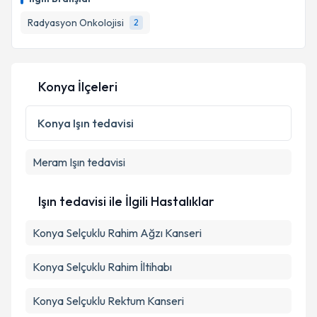
takvim hazırlandığında e-posta ile bilgilendireceğiz.
Radyasyon Onkolojisi
2
E-posta Adresiniz
Konya İlçeleri
Kişisel verilerimin işlenmesine ilişkin
Aydınlatma
Metni
'ni okudum ve kişisel verilerimin belirtilen
Konya
Işın tedavisi
kapsamda işlenmesini kabul ediyorum.
Meram
Işın tedavisi
Takvim Talebini Gönder
Işın tedavisi ile İlgili Hastalıklar
Konya Selçuklu Rahim Ağzı Kanseri
Konya Selçuklu Rahim İltihabı
Konya Selçuklu Rektum Kanseri