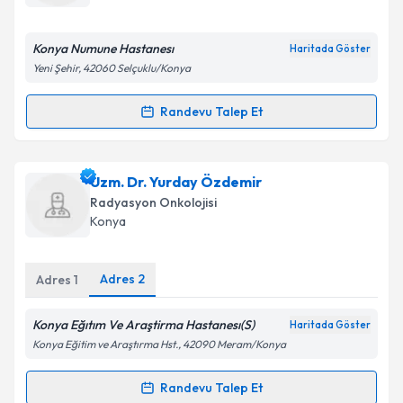
Konya Numune Hastanesı
Kişisel verilerimin işlenmesine ilişkin
Aydınlatma
Haritada Göster
Metni
'ni okudum ve kişisel verilerimin belirtilen
Yeni Şehir, 42060 Selçuklu/Konya
kapsamda işlenmesini kabul ediyorum.
Randevu Talep Et
Randevu Takvimi Talebi
Takvim Talebini Gönder
Uzm. Dr. Arif Ertuğ
için randevu takvimi talebi
Uzm. Dr. Yurday Özdemir
oluşturun. Size bu uzmandan randevu almanız için bir
Radyasyon Onkolojisi
takvim hazırlandığında e-posta ile bilgilendireceğiz.
Konya
E-posta Adresiniz
Adres
2
Adres
1
Konya Eğıtım Ve Araştirma Hastanesı(S)
Haritada Göster
Kişisel verilerimin işlenmesine ilişkin
Aydınlatma
Konya Eğitim ve Araştırma Hst., 42090 Meram/Konya
Metni
'ni okudum ve kişisel verilerimin belirtilen
kapsamda işlenmesini kabul ediyorum.
Randevu Talep Et
Randevu Takvimi Talebi