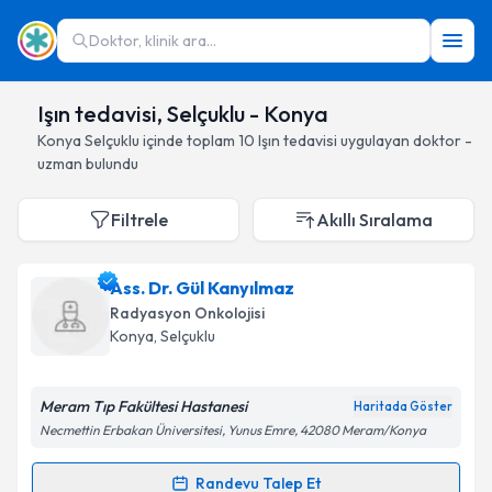
Doktor, klinik ara...
Işın tedavisi, Selçuklu - Konya
Konya
Selçuklu
içinde toplam
10
Işın tedavisi
uygulayan doktor -
uzman bulundu
Filtrele
Akıllı Sıralama
Ass. Dr. Gül Kanyılmaz
Radyasyon Onkolojisi
Konya
, Selçuklu
Meram Tıp Fakültesi Hastanesi
Haritada Göster
Necmettin Erbakan Üniversitesi, Yunus Emre, 42080 Meram/Konya
Randevu Talep Et