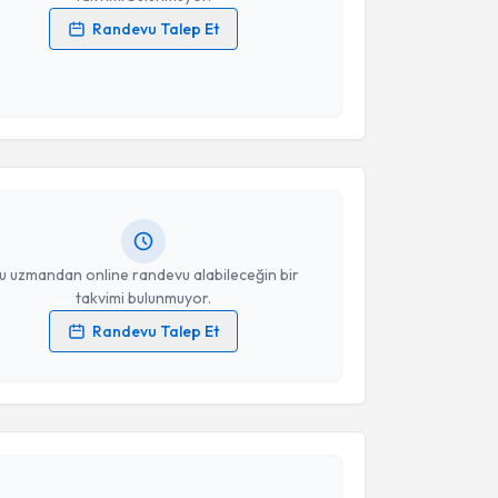
Randevu Talep Et
 verilerimin işlenmesine ilişkin
Aydınlatma Metni
'ni
 ve kişisel verilerimin belirtilen kapsamda
akvimi Talebi
esini kabul ediyorum.
Sare Çeçen
için randevu takvimi talebi oluşturun. Size
Takvim Talebini Gönder
 randevu almanız için bir takvim hazırlandığında e-
lgilendireceğiz.
resiniz
u uzmandan online randevu alabileceğin bir
takvimi bulunmuyor.
Randevu Talep Et
 verilerimin işlenmesine ilişkin
Aydınlatma Metni
'ni
akvimi Talebi
 ve kişisel verilerimin belirtilen kapsamda
esini kabul ediyorum.
e Öztürk
için randevu takvimi talebi oluşturun. Size bu
Takvim Talebini Gönder
ndevu almanız için bir takvim hazırlandığında e-
lgilendireceğiz.