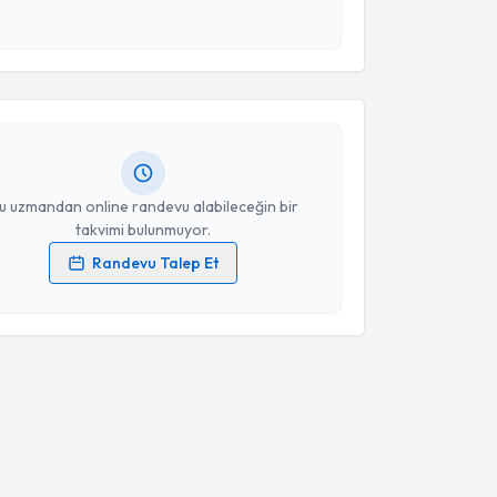
 ve kişisel verilerimin belirtilen kapsamda
akvimi Talebi
esini kabul ediyorum.
Oya Malbora
için randevu takvimi talebi oluşturun.
Takvim Talebini Gönder
andan randevu almanız için bir takvim
ında e-posta ile bilgilendireceğiz.
resiniz
u uzmandan online randevu alabileceğin bir
takvimi bulunmuyor.
Randevu Talep Et
 verilerimin işlenmesine ilişkin
Aydınlatma Metni
'ni
 ve kişisel verilerimin belirtilen kapsamda
esini kabul ediyorum.
Takvim Talebini Gönder