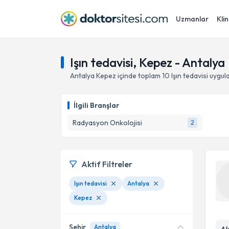
Uzmanlar
Klin
Işın tedavisi, Kepez - Antalya
Antalya
Kepez
içinde toplam
10
Işın tedavisi
uygula
İlgili Branşlar
Radyasyon Onkolojisi
2
Aktif Filtreler
Işın tedavisi
Antalya
Kepez
Şehir
Antalya