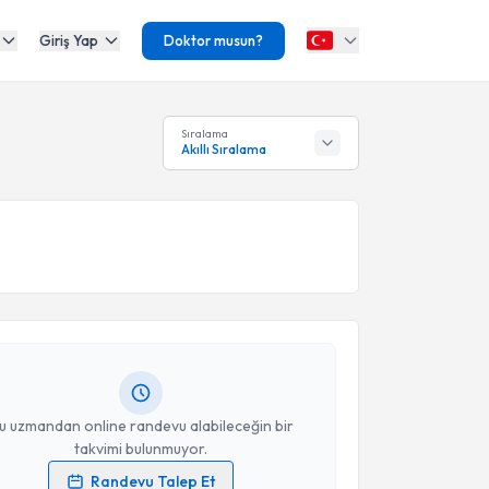
Giriş Yap
Doktor musun?
Sıralama
Akıllı Sıralama
akvimi Talebi
eyza Şirin
için randevu takvimi talebi oluşturun. Size
 randevu almanız için bir takvim hazırlandığında e-
lgilendireceğiz.
resiniz
u uzmandan online randevu alabileceğin bir
takvimi bulunmuyor.
Randevu Talep Et