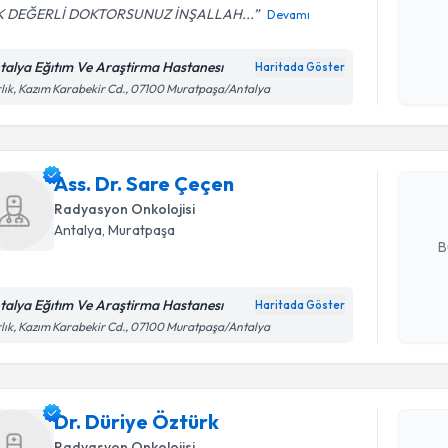
 DEĞERLİ DOKTORSUNUZ İNŞALLAH...
Devamı
Kişisel
okudum
talya Eğıtım Ve Araştirma Hastanesı
Haritada Göster
Randevu T
işlenm
lık, Kazım Karabekir Cd., 07100 Muratpaşa/Antalya
Ass. Dr. 
bu uzmandan
Ass. Dr. Sare Çeçen
posta ile bi
Radyasyon Onkolojisi
E-posta Ad
Antalya
, Muratpaşa
B
talya Eğıtım Ve Araştirma Hastanesı
Haritada Göster
Kişisel
lık, Kazım Karabekir Cd., 07100 Muratpaşa/Antalya
Randevu T
okudum
işlenm
Dr. Düriy
Dr. Düriye Öztürk
uzmandan ra
posta ile bi
Radyasyon Onkolojisi