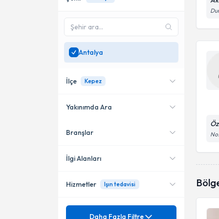
Ak
Dum
Antalya
İlçe
Kepez
Yakınımda Ara
Öz
Branşlar
Konumuma yakın uzmanları
No:
Muratpaşa
göster
Konyaaltı
İlgi Alanları
Kepez
Bölg
Hizmetler
Işın tedavisi
Radyasyon Onkolojisi
Ünvan
Lenfoma
Daha Fazla Filtre