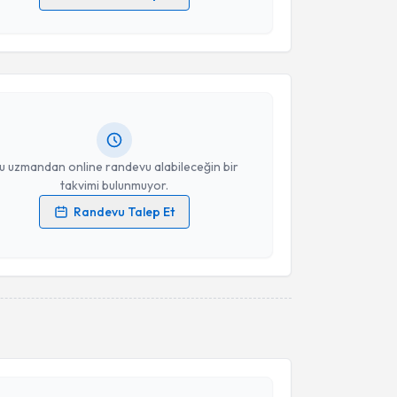
akvimi Talebi
 verilerimin işlenmesine ilişkin
Aydınlatma Metni
'ni
 ve kişisel verilerimin belirtilen kapsamda
esini kabul ediyorum.
Mürüvvet Gökşen Kaymaz
için randevu takvimi
turun. Size bu uzmandan randevu almanız için bir
Takvim Talebini Gönder
rlandığında e-posta ile bilgilendireceğiz.
resiniz
u uzmandan online randevu alabileceğin bir
takvimi bulunmuyor.
Randevu Talep Et
 verilerimin işlenmesine ilişkin
Aydınlatma Metni
'ni
 ve kişisel verilerimin belirtilen kapsamda
esini kabul ediyorum.
akvimi Talebi
Takvim Talebini Gönder
eşim Yalçın
için randevu takvimi talebi oluşturun.
andan randevu almanız için bir takvim
ında e-posta ile bilgilendireceğiz.