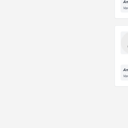
An
Var
An
Var