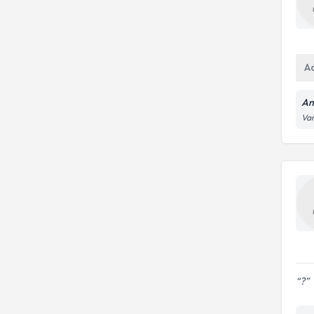
A
An
Var
?