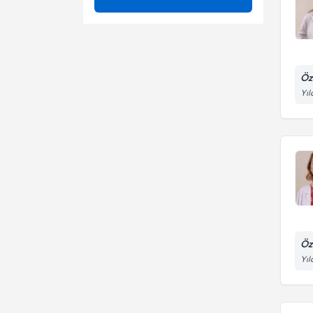
Adenokarsinom
Işın tedavisi
Akciğer Ca
Kanser görüntüleme kanser
Uzm. Dr.
deteksiyonu
Öz
Akciğer Kanseri
Yıl
Gırtlak Kanserleri
Göğüs Kanseri
Kolon Ca
Kronik Böbrek Hastalığı
Meme Ca
Öz
Mesane Kanseri
Yıl