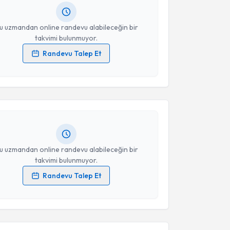
resiniz
u uzmandan online randevu alabileceğin bir
takvimi bulunmuyor.
Randevu Talep Et
akvimi Talebi
 verilerimin işlenmesine ilişkin
Aydınlatma Metni
'ni
 ve kişisel verilerimin belirtilen kapsamda
esini kabul ediyorum.
Vildan Kaya
için randevu takvimi talebi oluşturun.
andan randevu almanız için bir takvim
ında e-posta ile bilgilendireceğiz.
Takvim Talebini Gönder
resiniz
u uzmandan online randevu alabileceğin bir
takvimi bulunmuyor.
Randevu Talep Et
 verilerimin işlenmesine ilişkin
Aydınlatma Metni
'ni
 ve kişisel verilerimin belirtilen kapsamda
akvimi Talebi
esini kabul ediyorum.