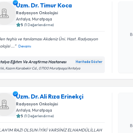
Uzm. Dr. 
Uzm. Dr. Timur Koca
bu uzmandan
Radyasyon Onkolojisi
posta ile bi
Antalya
, Muratpaşa
5
(
1
Değerlendirme)
E-posta Ad
B
en teşhis ve tanılaması Akdeniz Üni. Hast. Radyasyon
lojisi ...
Devamı
Kişisel
okudum
talya Eğıtım Ve Araştirma Hastanesı
Haritada Göster
işlenm
lık, Kazım Karabekir Cd., 07100 Muratpaşa/Antalya
Randevu T
Uzm. Dr. A
Uzm. Dr. Ali Rıza Erinekçi
Size bu uzm
Radyasyon Onkolojisi
hazırlandığ
Antalya
, Muratpaşa
5
(
1
Değerlendirme)
E-posta Ad
B
LAH'IM RAZI OLSUN İYİKİ VARSİNİZ ELHAMDÜLİLLAH