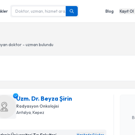
ikler
Blog
Kayıt Ol
yan doktor - uzman bulundu
Randevu T
Uzm. Dr. B
bu uzmandan
Uzm. Dr. Beyza Şirin
posta ile bi
Radyasyon Onkolojisi
E-posta Ad
Antalya
, Kepez
B