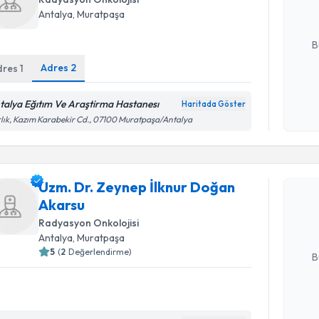
Antalya
, Muratpaşa
E-posta Ad
B
Adres
2
dres
1
Kişisel
talya Eğıtım Ve Araştirma Hastanesı
Haritada Göster
okudum
lık, Kazım Karabekir Cd., 07100 Muratpaşa/Antalya
işlenm
Randevu T
Uzm. Dr. 
Uzm. Dr. Zeynep İlknur Doğan
talebi oluş
Akarsu
takvim hazı
Radyasyon Onkolojisi
Antalya
, Muratpaşa
E-posta Ad
5
(
2
Değerlendirme)
B
Kişisel