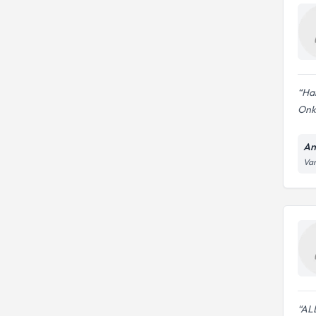
Hal
Onko
An
Var
AL