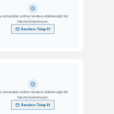
resiniz
u uzmandan online randevu alabileceğin bir
takvimi bulunmuyor.
Randevu Talep Et
 verilerimin işlenmesine ilişkin
Aydınlatma Metni
'ni
 ve kişisel verilerimin belirtilen kapsamda
esini kabul ediyorum.
akvimi Talebi
Takvim Talebini Gönder
Zeynep İlknur Doğan Akarsu
için randevu takvimi
turun. Size bu uzmandan randevu almanız için bir
rlandığında e-posta ile bilgilendireceğiz.
resiniz
u uzmandan online randevu alabileceğin bir
takvimi bulunmuyor.
Randevu Talep Et
 verilerimin işlenmesine ilişkin
Aydınlatma Metni
'ni