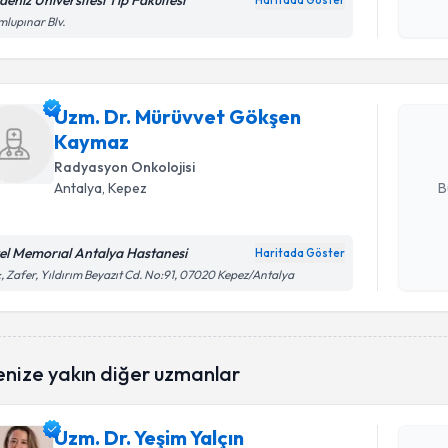
deniz Üniversitesi Tıp Fakultesi
Haritada Göster
Randevu T
Kişisel
lupınar Blv.
okudum
işlenm
Uzm. Dr. 
talebi oluş
Uzm. Dr. Mürüvvet Gökşen
takvim hazı
Kaymaz
E-posta Ad
Radyasyon Onkolojisi
B
Antalya
, Kepez
el Memorıal Antalya Hastanesi
Haritada Göster
Kişisel
, Zafer, Yıldırım Beyazıt Cd. No:91, 07020 Kepez/Antalya
okudum
işlenm
Randevu T
enize yakın diğer uzmanlar
Uzm. Dr. Y
Size bu uzm
Uzm. Dr. Yeşim Yalçın
hazırlandığ