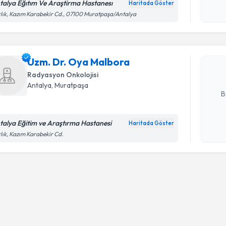
okudum
talya Eğıtım Ve Araştirma Hastanesı
Haritada Göster
Randevu T
işlenm
lık, Kazım Karabekir Cd., 07100 Muratpaşa/Antalya
Uzm. Dr. 
Size bu uzm
Uzm. Dr. Oya Malbora
hazırlandığ
Radyasyon Onkolojisi
E-posta Ad
Antalya
, Muratpaşa
B
talya Eğitim ve Araştırma Hastanesi
Haritada Göster
Kişisel
lık, Kazım Karabekir Cd.
okudum
işlenm