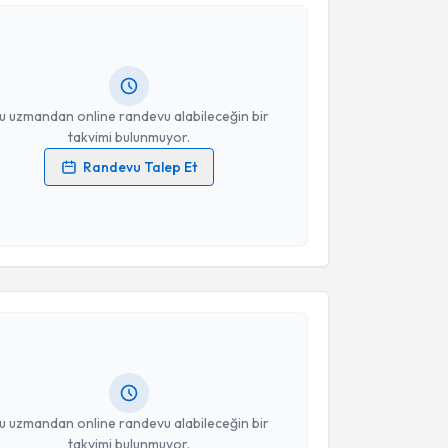
Timur Koca
için randevu takvimi talebi oluşturun. Size
Takvim Talebini Gönder
 randevu almanız için bir takvim hazırlandığında e-
lgilendireceğiz.
resiniz
u uzmandan online randevu alabileceğin bir
takvimi bulunmuyor.
Randevu Talep Et
 verilerimin işlenmesine ilişkin
Aydınlatma Metni
'ni
 ve kişisel verilerimin belirtilen kapsamda
esini kabul ediyorum.
akvimi Talebi
Takvim Talebini Gönder
li Rıza Erinekçi
için randevu takvimi talebi oluşturun.
andan randevu almanız için bir takvim
ında e-posta ile bilgilendireceğiz.
resiniz
u uzmandan online randevu alabileceğin bir
takvimi bulunmuyor.