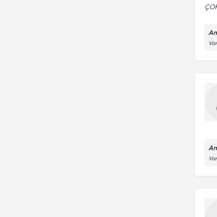
ÇOK
An
Var
An
Var