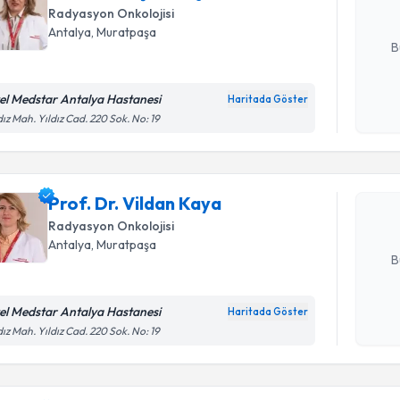
Radyasyon Onkolojisi
E-posta Ad
Antalya
, Muratpaşa
B
el Medstar Antalya Hastanesi
Haritada Göster
Randevu T
Kişisel
dız Mah. Yıldız Cad. 220 Sok. No: 19
okudum
işlenm
Prof. Dr. 
Size bu uzm
Prof. Dr. Vildan Kaya
hazırlandığ
Radyasyon Onkolojisi
E-posta Ad
Antalya
, Muratpaşa
B
el Medstar Antalya Hastanesi
Haritada Göster
Kişisel
dız Mah. Yıldız Cad. 220 Sok. No: 19
okudum
Randevu T
işlenm